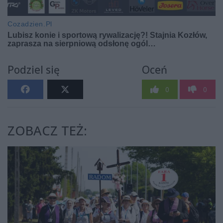
Podziel się
Oceń
0
0
ZOBACZ TEŻ: