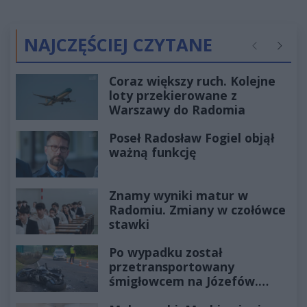
NAJCZĘŚCIEJ CZYTANE
Poprzednie
Następ
Coraz większy ruch. Kolejne
loty przekierowane z
Warszawy do Radomia
Poseł Radosław Fogiel objął
ważną funkcję
Znamy wyniki matur w
Radomiu. Zmiany w czołówce
stawki
Po wypadku został
przetransportowany
śmigłowcem na Józefów.
Historia mrozi krew w żyłach