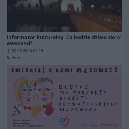
Informator kulturalny. Co będzie działo się w
weekend?
Data dodania artykułu:
07.08.2026 09:19
Kategorie artykułu:
Radom