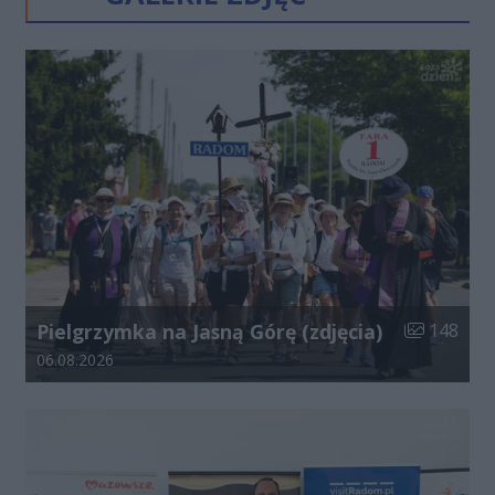
Liczba zdjęć
Pielgrzymka na Jasną Górę (zdjęcia)
148
Data dodania galerii:
06.08.2026