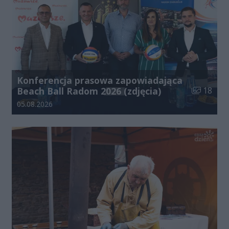
Konferencja prasowa zapowiadająca
Liczba zdj
Beach Ball Radom 2026 (zdjęcia)
18
Data dodania galerii:
05.08.2026