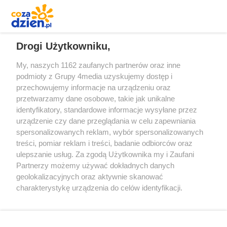
REKLAMA
Drogi Użytkowniku,
My, naszych 1162 zaufanych partnerów oraz inne
podmioty z Grupy 4media uzyskujemy dostęp i
przechowujemy informacje na urządzeniu oraz
przetwarzamy dane osobowe, takie jak unikalne
identyfikatory, standardowe informacje wysyłane przez
urządzenie czy dane przeglądania w celu zapewniania
spersonalizowanych reklam, wybór spersonalizowanych
Redakcja
Reklama
Prywatność
Praca Łódź
treści, pomiar reklam i treści, badanie odbiorców oraz
the:protocol
ulepszanie usług. Za zgodą Użytkownika my i Zaufani
Partnerzy możemy używać dokładnych danych
geolokalizacyjnych oraz aktywnie skanować
charakterystykę urządzenia do celów identyfikacji.
Ponieważ cenimy Twoją prywatność, prosimy o zgodę na
Szukaj
korzystanie z tych technologii poprzez kliknięcie
„Akceptuję”. Zgoda jest dobrowolna i zawsze możesz ją