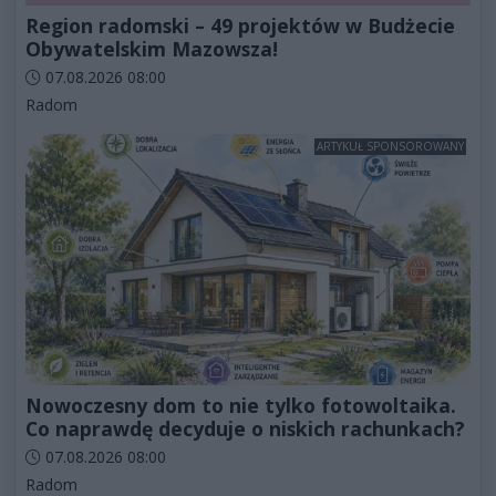
Region radomski – 49 projektów w Budżecie
Obywatelskim Mazowsza!
Data dodania artykułu:
07.08.2026 08:00
Kategorie artykułu:
Radom
ARTYKUŁ SPONSOROWANY
Nowoczesny dom to nie tylko fotowoltaika.
Co naprawdę decyduje o niskich rachunkach?
Data dodania artykułu:
07.08.2026 08:00
Kategorie artykułu:
Radom