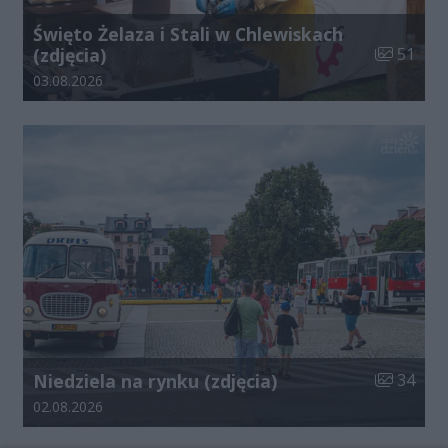
Święto Żelaza i Stali w Chlewiskach
Liczba zdj
(zdjęcia)
51
Data dodania galerii:
03.08.2026
Liczba zdj
Niedziela na rynku (zdjęcia)
34
Data dodania galerii:
02.08.2026