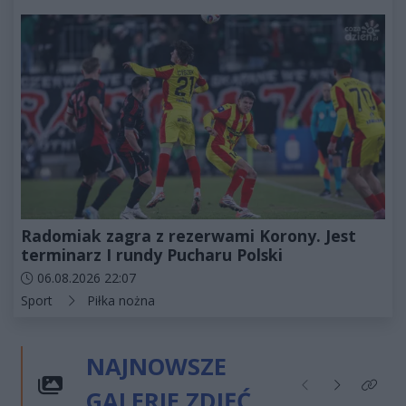
Radomiak zagra z rezerwami Korony. Jest
terminarz I rundy Pucharu Polski
Data dodania artykułu:
06.08.2026 22:07
Kategorie artykułu:
Sport
Piłka nożna
NAJNOWSZE
GALERIE ZDJĘĆ
Poprzednie
Następne
Kliknij