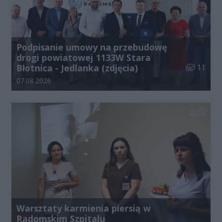
Podpisanie umowy na przebudowę
drogi powiatowej 1133W Stara
Liczba zdj
Błotnica - Jedlanka (zdjęcia)
11
Data dodania galerii:
07.08.2026
Warsztaty karmienia piersią w
Radomskim Szpitalu