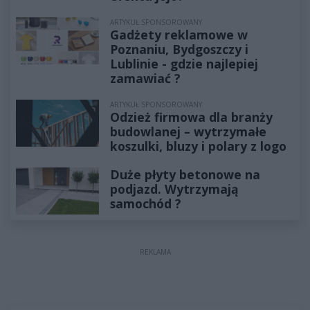
ARTYKUŁ SPONSOROWANY
Gadżety reklamowe w
Poznaniu, Bydgoszczy i
Lublinie - gdzie najlepiej
zamawiać ?
ARTYKUŁ SPONSOROWANY
Odzież firmowa dla branży
budowlanej – wytrzymałe
koszulki, bluzy i polary z logo
Duże płyty betonowe na
podjazd. Wytrzymają
samochód ?
REKLAMA