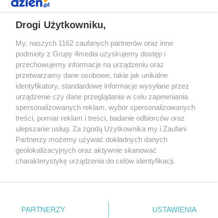
REKLAMA
Drogi Użytkowniku,
My, naszych 1162 zaufanych partnerów oraz inne
podmioty z Grupy 4media uzyskujemy dostęp i
przechowujemy informacje na urządzeniu oraz
przetwarzamy dane osobowe, takie jak unikalne
identyfikatory, standardowe informacje wysyłane przez
urządzenie czy dane przeglądania w celu zapewniania
spersonalizowanych reklam, wybór spersonalizowanych
Redakcja
Reklama
Prywatność
Praca Łódź
treści, pomiar reklam i treści, badanie odbiorców oraz
the:protocol
ulepszanie usług. Za zgodą Użytkownika my i Zaufani
Partnerzy możemy używać dokładnych danych
geolokalizacyjnych oraz aktywnie skanować
charakterystykę urządzenia do celów identyfikacji.
Ponieważ cenimy Twoją prywatność, prosimy o zgodę na
Szukaj
korzystanie z tych technologii poprzez kliknięcie
„Akceptuję”. Zgoda jest dobrowolna i zawsze możesz ją
zmienić/wycofać klikając przycisk ustawień prywatności
Facebook.com
Youtube.com
PARTNERZY
USTAWIENIA
znajdujący się w lewym dolnym rogu strony
. Niektóre