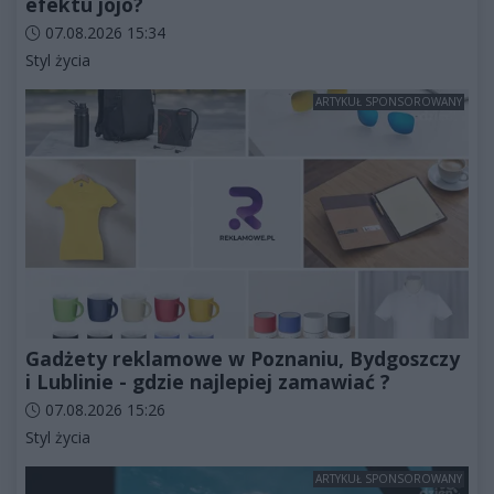
efektu jojo?
Data dodania artykułu:
07.08.2026 15:34
Kategorie artykułu:
Styl życia
ARTYKUŁ SPONSOROWANY
Gadżety reklamowe w Poznaniu, Bydgoszczy
i Lublinie - gdzie najlepiej zamawiać ?
Data dodania artykułu:
07.08.2026 15:26
Kategorie artykułu:
Styl życia
ARTYKUŁ SPONSOROWANY