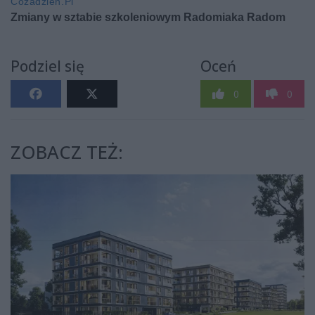
Podziel się
Oceń
0
0
ZOBACZ TEŻ: