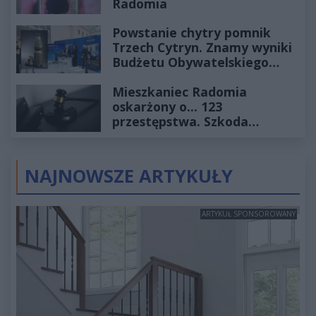
Radomia
Powstanie chytry pomnik
Trzech Cytryn. Znamy wyniki
Budżetu Obywatelskiego
2027
Mieszkaniec Radomia
oskarżony o... 123
przestępstwa. Szkoda
wyceniona na ponad milion
złotych
NAJNOWSZE ARTYKUŁY
ARTYKUŁ SPONSOROWANY