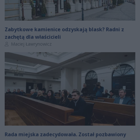
Zabytkowe kamienice odzyskają blask? Radni z
zachętą dla właścicieli
Autor artykułu:
Maciej Ławrynowicz
Rada miejska zadecydowała. Został pozbawiony