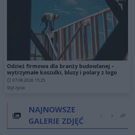
Odzież firmowa dla branży budowlanej –
wytrzymałe koszulki, bluzy i polary z logo
Data dodania artykułu:
07.08.2026 15:25
Kategorie artykułu:
Styl życia
NAJNOWSZE
GALERIE ZDJĘĆ
Poprzednie
Następne
Kliknij