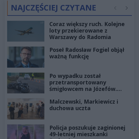
NAJCZĘŚCIEJ CZYTANE
Poprzednie
Następ
Coraz większy ruch. Kolejne
loty przekierowane z
Warszawy do Radomia
Poseł Radosław Fogiel objął
ważną funkcję
Po wypadku został
przetransportowany
śmigłowcem na Józefów.
Historia mrozi krew w żyłach
Malczewski, Markiewicz i
duchowa uczta
Policja poszukuje zaginionej
49-letniej mieszkanki