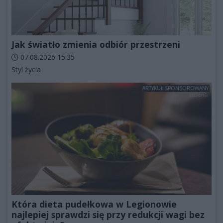
Jak światło zmienia odbiór przestrzeni
Data dodania artykułu:
07.08.2026 15:35
Kategorie artykułu:
Styl życia
ARTYKUŁ SPONSOROWANY
Która dieta pudełkowa w Legionowie
najlepiej sprawdzi się przy redukcji wagi bez