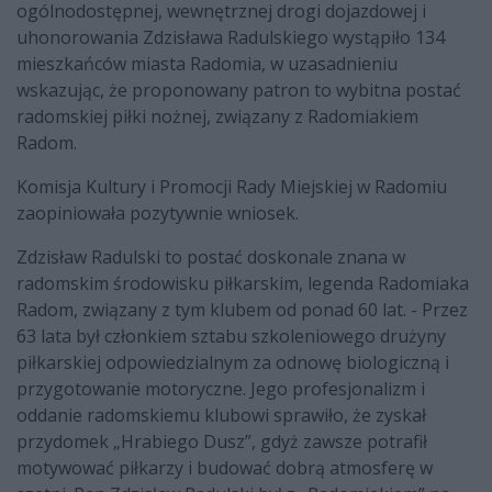
ogólnodostępnej, wewnętrznej drogi dojazdowej i
uhonorowania Zdzisława Radulskiego wystąpiło 134
mieszkańców miasta Radomia, w uzasadnieniu
wskazując, że proponowany patron to wybitna postać
radomskiej piłki nożnej, związany z Radomiakiem
Radom.
Komisja Kultury i Promocji Rady Miejskiej w Radomiu
zaopiniowała pozytywnie wniosek.
Zdzisław Radulski to postać doskonale znana w
radomskim środowisku piłkarskim, legenda Radomiaka
Radom, związany z tym klubem od ponad 60 lat. - Przez
63 lata był członkiem sztabu szkoleniowego drużyny
piłkarskiej odpowiedzialnym za odnowę biologiczną i
przygotowanie motoryczne. Jego profesjonalizm i
oddanie radomskiemu klubowi sprawiło, że zyskał
przydomek „Hrabiego Dusz”, gdyż zawsze potrafił
motywować piłkarzy i budować dobrą atmosferę w