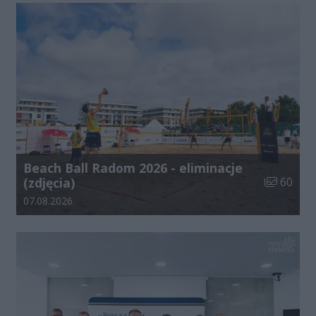
Beach Ball Radom 2026 - eliminacje
Liczba zdj
(zdjęcia)
60
Data dodania galerii:
07.08.2026