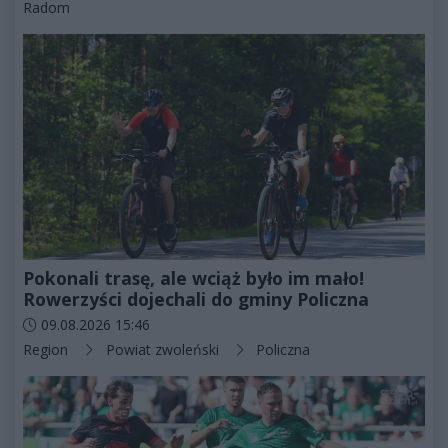
Kategorie artykułu:
Radom
Pokonali trasę, ale wciąż było im mało!
Rowerzyści dojechali do gminy Policzna
Data dodania artykułu:
09.08.2026 15:46
Kategorie artykułu:
Region
Powiat zwoleński
Policzna