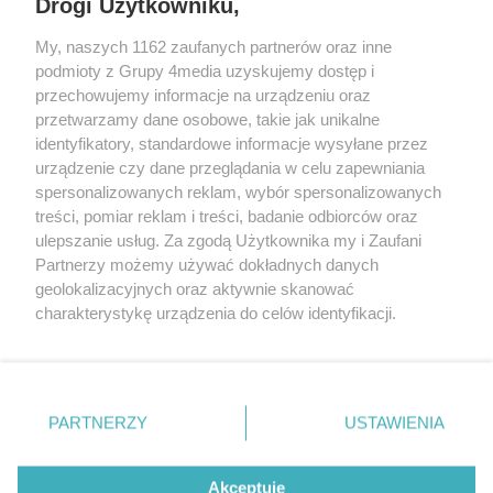
Drogi Użytkowniku,
My, naszych 1162 zaufanych partnerów oraz inne
podmioty z Grupy 4media uzyskujemy dostęp i
przechowujemy informacje na urządzeniu oraz
przetwarzamy dane osobowe, takie jak unikalne
identyfikatory, standardowe informacje wysyłane przez
urządzenie czy dane przeglądania w celu zapewniania
spersonalizowanych reklam, wybór spersonalizowanych
Redakcja
Reklama
Prywatność
Praca Łódź
treści, pomiar reklam i treści, badanie odbiorców oraz
the:protocol
ulepszanie usług. Za zgodą Użytkownika my i Zaufani
Partnerzy możemy używać dokładnych danych
geolokalizacyjnych oraz aktywnie skanować
charakterystykę urządzenia do celów identyfikacji.
Ponieważ cenimy Twoją prywatność, prosimy o zgodę na
Szukaj
korzystanie z tych technologii poprzez kliknięcie
„Akceptuję”. Zgoda jest dobrowolna i zawsze możesz ją
zmienić/wycofać klikając przycisk ustawień prywatności
Facebook.com
Youtube.com
PARTNERZY
USTAWIENIA
znajdujący się w lewym dolnym rogu strony
. Niektóre
rodzaje przetwarzania danych nie wymagają zgody
użytkownika, ale masz prawo sprzeciwić się takiemu
Akceptuję