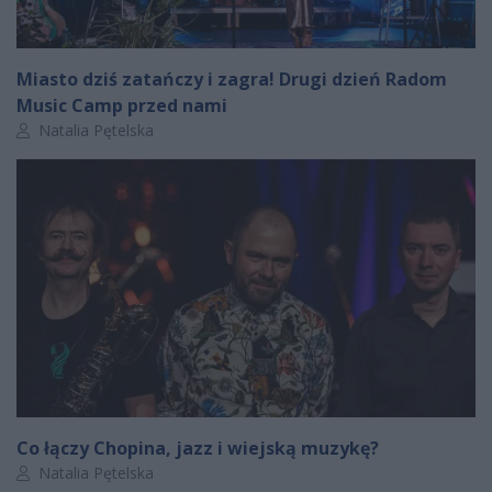
Miasto dziś zatańczy i zagra! Drugi dzień Radom
Music Camp przed nami
Autor artykułu:
Natalia Pętelska
Co łączy Chopina, jazz i wiejską muzykę?
Autor artykułu:
Natalia Pętelska