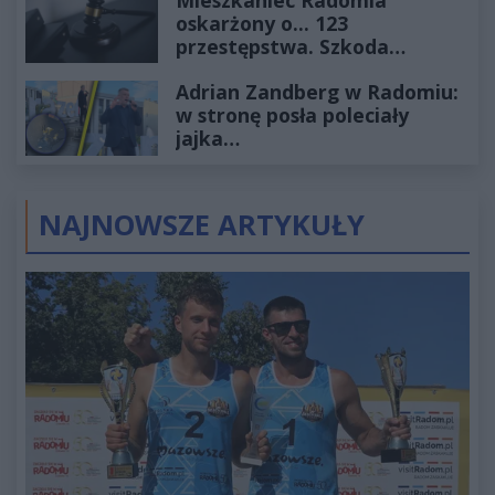
oskarżony o... 123
przestępstwa. Szkoda
wyceniona na ponad milion
Adrian Zandberg w Radomiu:
złotych
w stronę posła poleciały
jajka…
NAJNOWSZE ARTYKUŁY