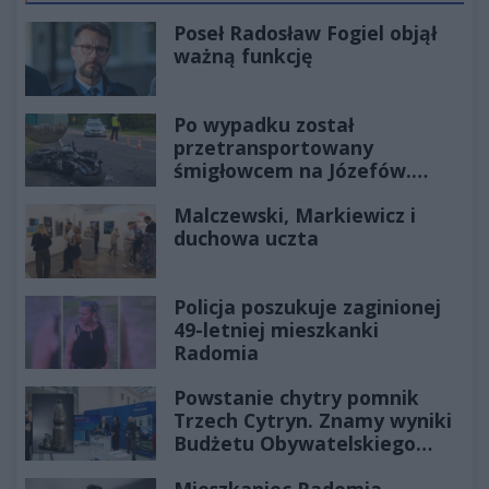
Poseł Radosław Fogiel objął
ważną funkcję
Po wypadku został
przetransportowany
śmigłowcem na Józefów.
Historia mrozi krew w żyłach
Malczewski, Markiewicz i
duchowa uczta
Policja poszukuje zaginionej
49-letniej mieszkanki
Radomia
Powstanie chytry pomnik
Trzech Cytryn. Znamy wyniki
Budżetu Obywatelskiego
2027
Mieszkaniec Radomia