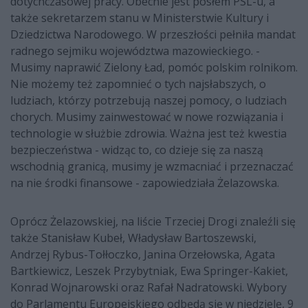
dotychczasowej pracy. Obecnie jest posłem PSL-u, a
także sekretarzem stanu w Ministerstwie Kultury i
Dziedzictwa Narodowego. W przeszłości pełniła mandat
radnego sejmiku województwa mazowieckiego. -
Musimy naprawić Zielony Ład, pomóc polskim rolnikom.
Nie możemy też zapomnieć o tych najsłabszych, o
ludziach, którzy potrzebują naszej pomocy, o ludziach
chorych. Musimy zainwestować w nowe rozwiązania i
technologie w służbie zdrowia. Ważna jest też kwestia
bezpieczeństwa - widząc to, co dzieje się za naszą
wschodnią granicą, musimy je wzmacniać i przeznaczać
na nie środki finansowe - zapowiedziała Żelazowska.
Oprócz Żelazowskiej, na liście Trzeciej Drogi znaleźli się
także Stanisław Kubeł, Władysław Bartoszewski,
Andrzej Rybus-Tołłoczko, Janina Orzełowska, Agata
Bartkiewicz, Leszek Przybytniak, Ewa Springer-Kakiet,
Konrad Wojnarowski oraz Rafał Nadratowski. Wybory
do Parlamentu Europejskiego odbędą się w niedzielę, 9