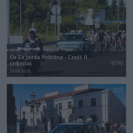
Co Za Jazda Policzna - Część II
Liczba zdj
(zdjęcia)
80
Data dodania galerii:
09.08.2026