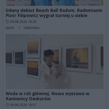
Udany debiut Beach Ball Radom. Radomianin
Piotr Filipowicz wygrał turniej u siebie
Data dodania artykułu:
09.08.2026 18:20
Kategorie artykułu:
Sport
Siatkówka
Woda w roli głównej. Nowa wystawa w
Kamienicy Deskurów
Data dodania artykułu:
09.08.2026 18:07