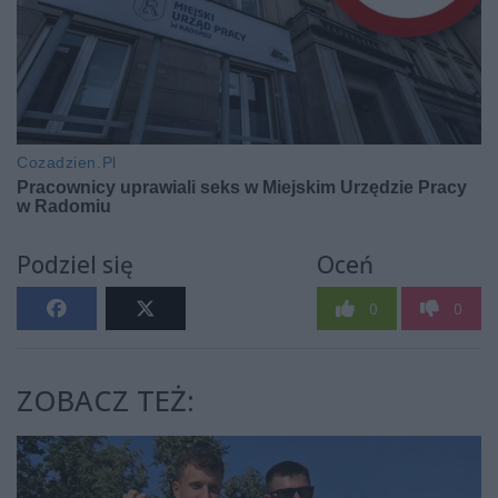
Podziel się
Oceń
0
0
ZOBACZ TEŻ: