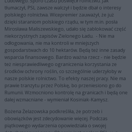
Ludowego. Sporo czasu poświęcił rolnictwu. Jak
tłumaczył, PSL zawsze walczył i będzie dbał o interesy
polskiego rolnictwa. Wicepremier zauważył, że już
dzięki staraniom polskiego rządu, w tym m.in. posła
Mirosława Maliszewskiego, udało się zablokować część
niekorzystnych zapisów Zielonego Ładu. - Nie ma
odłogowania, nie ma kontroli w mniejszych
gospodarstwach do 10 hektarów. Będą też inne zasady
wsparcia finansowego. Bardzo ważna rzecz - nie będzie
też niesprawiedliwego ograniczenia korzystania ze
środków ochrony roślin, co szczególnie uderzyłoby w
nasze polskie rolnictwo. To efekty naszej pracy. Nie ma
prawie tranzytu przez Polskę, bo przeniesiono go do
Rumunii. Wzmocniono kontrolę na granicach i będą one
dalej wzmacniane - wymieniał Kosiniak-Kamysz.
Bożena Żelazowska podkreśliła, że potrzeb i
obowiązków jest zdecydowanie więcej. Podczas
piątkowego wydarzenia opowiedziała o swojej