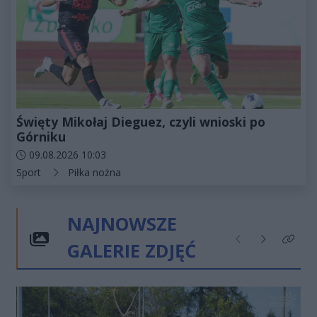
Święty Mikołaj Dieguez, czyli wnioski po
Górniku
Data dodania artykułu:
09.08.2026 10:03
Kategorie artykułu:
Sport
Piłka nożna
NAJNOWSZE
GALERIE ZDJĘĆ
Poprzednie
Następne
Kliknij