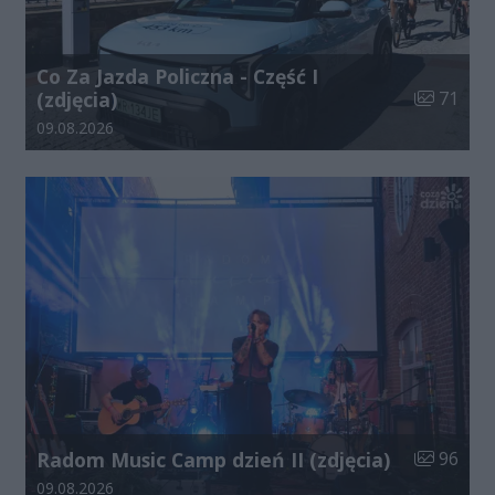
Co Za Jazda Policzna - Część I
Liczba zdj
(zdjęcia)
71
Data dodania galerii:
09.08.2026
Liczba zdj
Radom Music Camp dzień II (zdjęcia)
96
Data dodania galerii:
09.08.2026