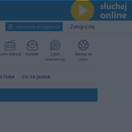
Zaloguj się
Ułatwienia dostępności
Radio Rekord
Kontakt
Zgłoś
Relacje na
interwencję
żywo
ULTURA
CO ZA JAZDA
h i pewnie wygrali przy Struga