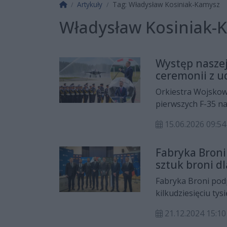
Strona główna
Artykuły
Tag: Władysław Kosiniak-Kamysz
Władysław Kosiniak-
Występ naszej
ceremonii z 
Orkiestra Wojskow
pierwszych F-35 n
15.06.2026 09:
Fabryka Broni
sztuk broni d
Fabryka Broni pod
kilkudziesięciu t
granatników oraz p
21.12.2024 15:10
żołnierze.