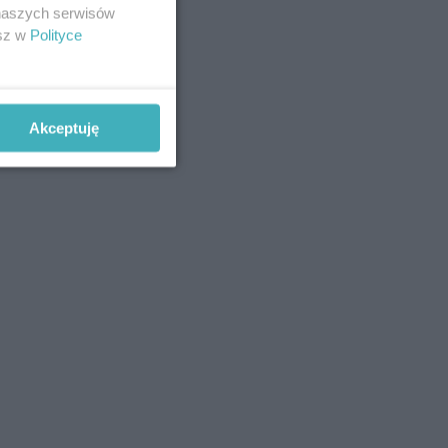
 naszych serwisów
esz w
Polityce
Akceptuję