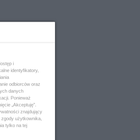
ostęp i
lne identyfikatory,
iania
anie odbiorców oraz
nych danych
kacji. Ponieważ
ięcie „Akceptuję”.
ywatności znajdujący
ą zgody użytkownika,
 tylko na tej