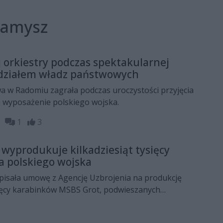
Kamysz
 orkiestry podczas spektakularnej
udziałem władz państwowych
a w Radomiu zagrała podczas uroczystości przyjęcia
a wyposażenie polskiego wojska.
54
1
3
 wyprodukuje kilkadziesiąt tysięcy
la polskiego wojska
pisała umowę z Agencję Uzbrojenia na produkcję
ysięcy karabinków MSBS Grot, podwieszanych
istoletów VIS 100. Z broni będą korzystać polscy