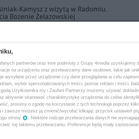
iniak-Kamysz z wizytą w Radomiu.
rcia Bożenie Żelazowskiej
ia przyjechał Władysław Kosiniak-Kamysz,
inister obrony narodowej. Jego wizyta nie była
zas konferencji udzielił poparcia jedynce na listach
lamentu Europejskiego z Trzeciej Drogi - Bożenie
niku,
siniak-Kamysz z wizytą w Radomiu
fanych partnerów oraz inne podmioty z Grupy 4media uzyskujemy d
cje na urządzeniu oraz przetwarzamy dane osobowe, takie jak unika
Stronnictwa Ludowego odwiedził Radom. – Idziemy do
je wysyłane przez urządzenie czy dane przeglądania w celu zapewn
Trzecia Droga. Idziemy jako PSL i Polska 2050.
klam, wybór spersonalizowanych treści, pomiar reklam i treści, bad
i od naszego wyniku będzie zależeć jaka będzie Polska
 zgodą Użytkownika my i Zaufani Partnerzy możemy używać dokład
 Kosniak-Kamysz na pl. Corazziego.
az aktywnie skanować charakterystykę urządzenia do celów identyfi
ść, prosimy o zgodę na korzystanie z tych technologii poprzez klikn
h spraw. Jakie propozycje PSL i Polski
a i zawsze możesz ją zmienić/wycofać klikając przycisk ustawień pr
ogu strony
. Niektóre rodzaje przetwarzania danych nie wymagaj
iwić się takiemu przetwarzaniu. Preferencje będą miały zastosowania
olskie Stronnictwo Ludowe i Polska 2050. Chcą m.in.
om poprzez referenda, wprowadzić radykalne zmiany