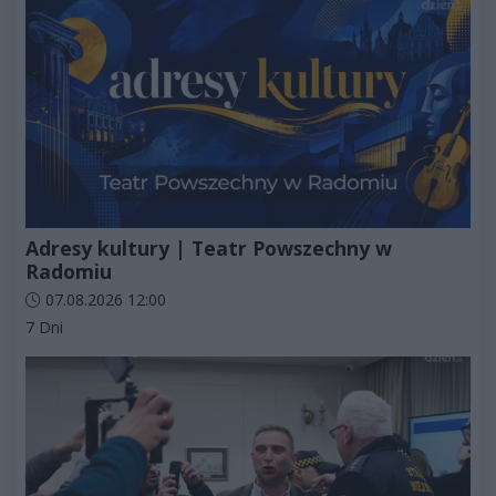
Adresy kultury | Teatr Powszechny w
Radomiu
Data dodania artykułu:
07.08.2026 12:00
Kategorie artykułu:
7 Dni