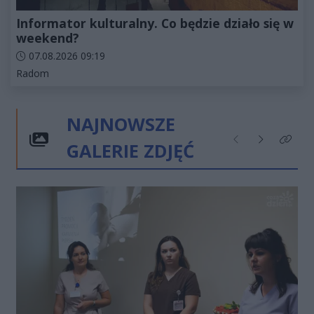
Informator kulturalny. Co będzie działo się w
weekend?
Data dodania artykułu:
07.08.2026 09:19
Kategorie artykułu:
Radom
NAJNOWSZE
GALERIE ZDJĘĆ
Poprzednie
Następne
Kliknij