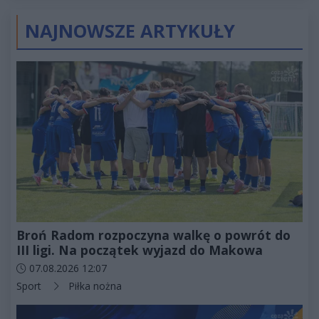
złotych
NAJNOWSZE ARTYKUŁY
Broń Radom rozpoczyna walkę o powrót do
III ligi. Na początek wyjazd do Makowa
Data dodania artykułu:
07.08.2026 12:07
Kategorie artykułu:
Sport
Piłka nożna