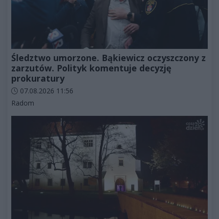
Śledztwo umorzone. Bąkiewicz oczyszczony z
zarzutów. Polityk komentuje decyzję
prokuratury
Data dodania artykułu:
07.08.2026 11:56
Kategorie artykułu:
Radom