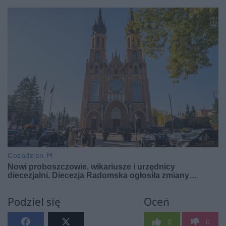
Podziel się
Oceń
0
0