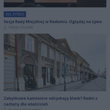
NA ŻYWO!
Sesja Rady Miejskiej w Radomiu. Oglądaj na żywo
Autor artykułu:
Patryk Chruślak
Zabytkowe kamienice odzyskają blask? Radni z
zachętą dla właścicieli
Autor artykułu:
Maciej Ławrynowicz