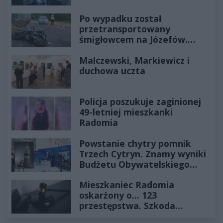
Po wypadku został
przetransportowany
śmigłowcem na Józefów.
Historia mrozi krew w żyłach
Malczewski, Markiewicz i
duchowa uczta
Policja poszukuje zaginionej
49-letniej mieszkanki
Radomia
Powstanie chytry pomnik
Trzech Cytryn. Znamy wyniki
Budżetu Obywatelskiego
2027
Mieszkaniec Radomia
oskarżony o... 123
przestępstwa. Szkoda
wyceniona na ponad milion