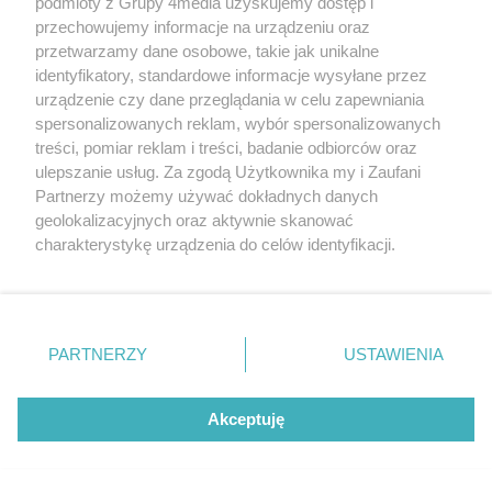
podmioty z Grupy 4media uzyskujemy dostęp i
przechowujemy informacje na urządzeniu oraz
przetwarzamy dane osobowe, takie jak unikalne
identyfikatory, standardowe informacje wysyłane przez
urządzenie czy dane przeglądania w celu zapewniania
spersonalizowanych reklam, wybór spersonalizowanych
treści, pomiar reklam i treści, badanie odbiorców oraz
ulepszanie usług. Za zgodą Użytkownika my i Zaufani
Partnerzy możemy używać dokładnych danych
geolokalizacyjnych oraz aktywnie skanować
charakterystykę urządzenia do celów identyfikacji.
Ponieważ cenimy Twoją prywatność, prosimy o zgodę na
Konferencja prasowa zapowiadająca
korzystanie z tych technologii poprzez kliknięcie
Liczba zdj
Beach Ball Radom 2026 (zdjęcia)
18
„Akceptuję”. Zgoda jest dobrowolna i zawsze możesz ją
Data dodania galerii:
05.08.2026
zmienić/wycofać klikając przycisk ustawień prywatności
PARTNERZY
USTAWIENIA
znajdujący się w lewym dolnym rogu strony
. Niektóre
rodzaje przetwarzania danych nie wymagają zgody
użytkownika, ale masz prawo sprzeciwić się takiemu
Akceptuję
przetwarzaniu. Preferencje będą miały zastosowania tylko
na tej witrynie.