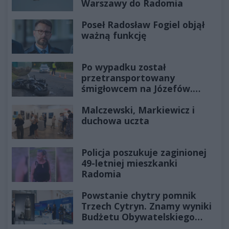
Warszawy do Radomia
Poseł Radosław Fogiel objął
ważną funkcję
Po wypadku został
przetransportowany
śmigłowcem na Józefów.
Historia mrozi krew w żyłach
Malczewski, Markiewicz i
duchowa uczta
Policja poszukuje zaginionej
49-letniej mieszkanki
Radomia
Powstanie chytry pomnik
Trzech Cytryn. Znamy wyniki
Budżetu Obywatelskiego
2027