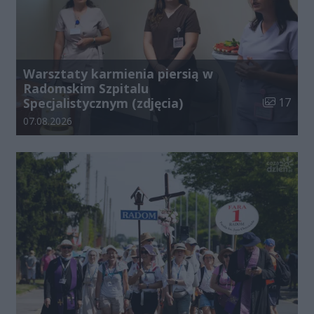
Warsztaty karmienia piersią w
Radomskim Szpitalu
Liczba zdj
Specjalistycznym (zdjęcia)
17
Data dodania galerii:
07.08.2026