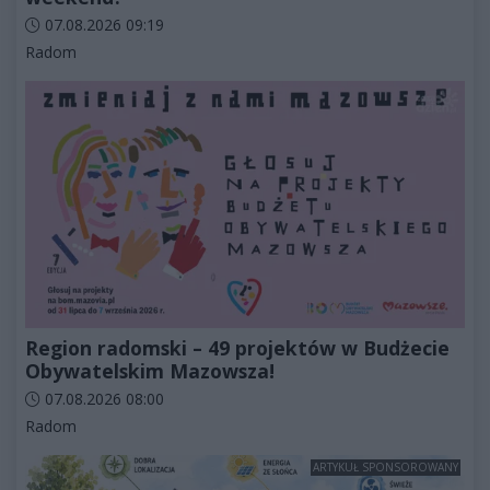
Data dodania artykułu:
07.08.2026 09:19
Kategorie artykułu:
Radom
Region radomski – 49 projektów w Budżecie
Obywatelskim Mazowsza!
Data dodania artykułu:
07.08.2026 08:00
Kategorie artykułu:
Radom
ARTYKUŁ SPONSOROWANY