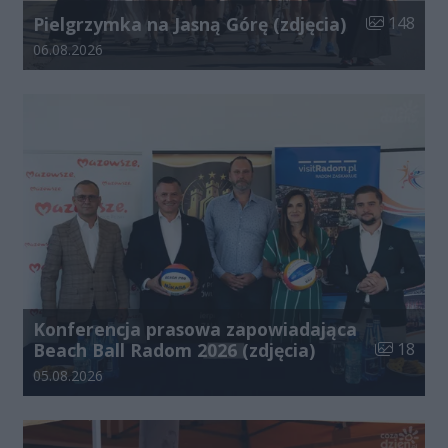
Liczba zdjęć
Pielgrzymka na Jasną Górę (zdjęcia)
148
Data dodania galerii:
06.08.2026
Konferencja prasowa zapowiadająca
Liczba zdj
Beach Ball Radom 2026 (zdjęcia)
18
Data dodania galerii:
05.08.2026