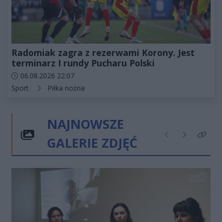
Radomiak zagra z rezerwami Korony. Jest
terminarz I rundy Pucharu Polski
Data dodania artykułu:
06.08.2026 22:07
Kategorie artykułu:
Sport
Piłka nożna
NAJNOWSZE
GALERIE ZDJĘĆ
Poprzednie
Następne
Kliknij