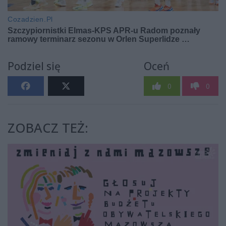
Podziel się
Oceń
0
0
ZOBACZ TEŻ: