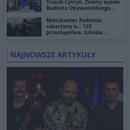
Trzech Cytryn. Znamy wyniki
Budżetu Obywatelskiego
2027
Mieszkaniec Radomia
oskarżony o... 123
przestępstwa. Szkoda
wyceniona na ponad milion
złotych
NAJNOWSZE ARTYKUŁY