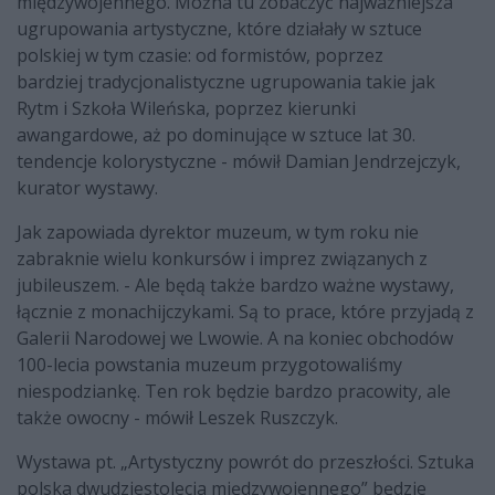
międzywojennego. Można tu zobaczyć najważniejsza
ugrupowania artystyczne, które działały w sztuce
polskiej w tym czasie: od formistów, poprzez
bardziej tradycjonalistyczne ugrupowania takie jak
Rytm i Szkoła Wileńska, poprzez kierunki
awangardowe, aż po dominujące w sztuce lat 30.
tendencje kolorystyczne - mówił Damian Jendrzejczyk,
kurator wystawy.
Jak zapowiada dyrektor muzeum, w tym roku nie
zabraknie wielu konkursów i imprez związanych z
jubileuszem. - Ale będą także bardzo ważne wystawy,
łącznie z monachijczykami. Są to prace, które przyjadą z
Galerii Narodowej we Lwowie. A na koniec obchodów
100-lecia powstania muzeum przygotowaliśmy
niespodziankę. Ten rok będzie bardzo pracowity, ale
także owocny - mówił Leszek Ruszczyk.
Wystawa pt. „Artystyczny powrót do przeszłości. Sztuka
polska dwudziestolecia międzywojennego” będzie