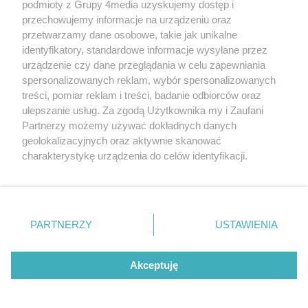
podmioty z Grupy 4media uzyskujemy dostęp i
przechowujemy informacje na urządzeniu oraz
przetwarzamy dane osobowe, takie jak unikalne
identyfikatory, standardowe informacje wysyłane przez
urządzenie czy dane przeglądania w celu zapewniania
spersonalizowanych reklam, wybór spersonalizowanych
Redakcja
Reklama
Prywatność
Praca Łódź
treści, pomiar reklam i treści, badanie odbiorców oraz
the:protocol
ulepszanie usług. Za zgodą Użytkownika my i Zaufani
Partnerzy możemy używać dokładnych danych
geolokalizacyjnych oraz aktywnie skanować
charakterystykę urządzenia do celów identyfikacji.
Ponieważ cenimy Twoją prywatność, prosimy o zgodę na
Szukaj
korzystanie z tych technologii poprzez kliknięcie
„Akceptuję”. Zgoda jest dobrowolna i zawsze możesz ją
zmienić/wycofać klikając przycisk ustawień prywatności
Facebook.com
Youtube.com
PARTNERZY
USTAWIENIA
znajdujący się w lewym dolnym rogu strony
. Niektóre
rodzaje przetwarzania danych nie wymagają zgody
użytkownika, ale masz prawo sprzeciwić się takiemu
Akceptuję
przetwarzaniu. Preferencje będą miały zastosowania tylko
na tej witrynie.
CMS portalu
przygotowany przez