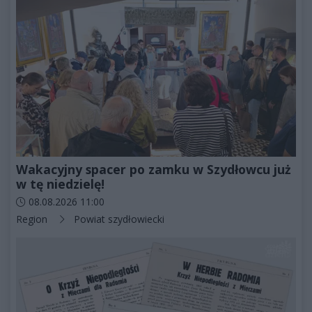
Wakacyjny spacer po zamku w Szydłowcu już
w tę niedzielę!
Data dodania artykułu:
08.08.2026 11:00
Kategorie artykułu:
Region
Powiat szydłowiecki