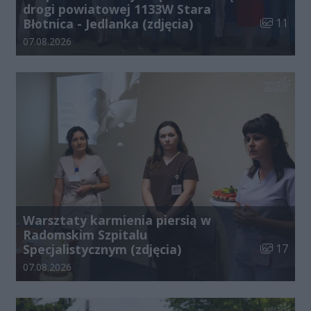
drogi powiatowej 1133W Stara
Liczba zdj
Błotnica - Jedlanka (zdjęcia)
11
Data dodania galerii:
07.08.2026
Warsztaty karmienia piersią w
Radomskim Szpitalu
Liczba zdj
Specjalistycznym (zdjęcia)
17
Data dodania galerii:
07.08.2026