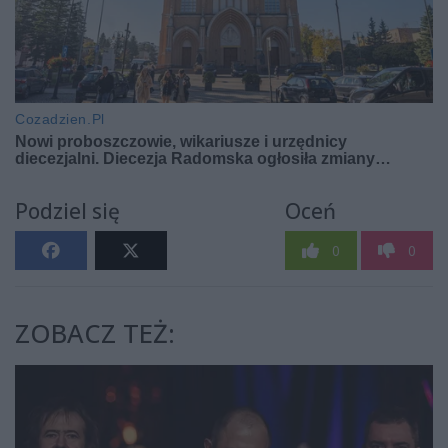
Podziel się
Oceń
0
0
ZOBACZ TEŻ: