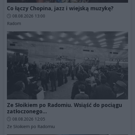
Co łączy Chopina, jazz i wiejską muzykę?
Data dodania artykułu:
08.08.2026 13:00
Kategorie artykułu:
Radom
Ze Słoikiem po Radomiu. Wsiąść do pociągu
zatłoczonego...
Data dodania artykułu:
08.08.2026 12:05
Kategorie artykułu:
Ze Słoikiem po Radomiu