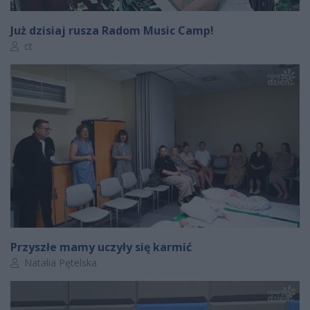
Już dzisiaj rusza Radom Music Camp!
Autor artykułu:
ct
Przyszłe mamy uczyły się karmić
Autor artykułu:
Natalia Pętelska