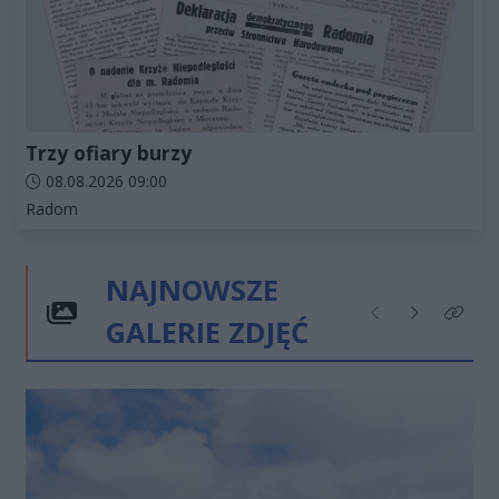
Trzy ofiary burzy
Data dodania artykułu:
08.08.2026 09:00
Kategorie artykułu:
Radom
NAJNOWSZE
GALERIE ZDJĘĆ
Poprzednie
Następne
Kliknij