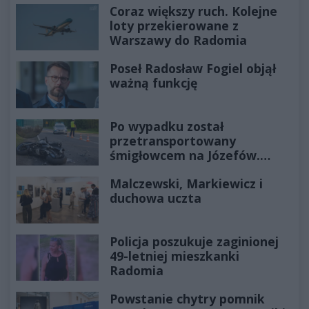
Coraz większy ruch. Kolejne
loty przekierowane z
Warszawy do Radomia
Poseł Radosław Fogiel objął
ważną funkcję
Po wypadku został
przetransportowany
śmigłowcem na Józefów.
Historia mrozi krew w żyłach
Malczewski, Markiewicz i
duchowa uczta
Policja poszukuje zaginionej
49-letniej mieszkanki
Radomia
Powstanie chytry pomnik