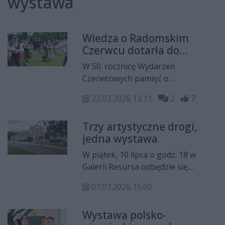
wystawa
Wiedza o Radomskim
Czerwcu dotarła do
Zakopanego. Otworzono
W 50. rocznicę Wydarzeń
tam specjalną wystawę
Czerwcowych pamięć o
robotniczych protestach z 1976
22.07.2026 13:11
2
7
roku trafiła do... Zakopanego. W
Parku Miejskim im. Marszałka
Trzy artystyczne drogi,
Józefa Piłsudskiego oficjalnie
jedna wystawa
otwarto ekspozycję pt. "Krok ku
wolności. Protesty robotnicze w
W piątek, 10 lipca o godz. 18 w
Czerwcu 1976 r.".
Galerii Resursa odbędzie się
wernisaż wystawy „Trzy
07.07.2026 15:00
Perspektywy”, prezentującej dzieła
Izabeli Dulęby, Mai Kot i Szymona
Wystawa polsko-
Wykroty. Na ekspozycji będzie