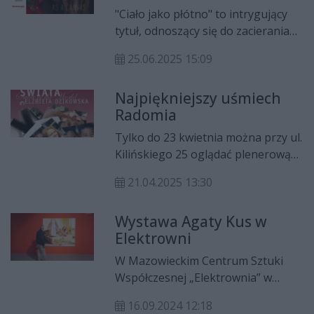
wychodzi poza ciało i mury
optycznego.
"Ciało jako płótno" to intrygujący
galerii
tytuł, odnoszący się do zacierania
granic między osobą a sztuką. Czy
25.06.2025 15:09
dotyczy to makijażu, maski, barw
wojennych? Nie chodzi o to co
Najpiękniejszy uśmiech
zasłania, zniekształca, ważniejsze
Radomia
jest odkrywanie tego co pozostaje
niewidoczne. Artystka Patrycja
Tylko do 23 kwietnia można przy ul.
Tabor w swojej wystawie „BODY AS
Kilińskiego 25 oglądać plenerową
A PART A CANVAS” snuje historie
wystawę fotografii „Uśmiech
poprzez skórę, kształt i ruch
21.04.2025 13:30
Świata”. Natomiast do 30 kwietnia
zatrzymane w malarskich
mieszkańcy Radomia i powiatu
kompozycjach.
Wystawa Agaty Kus w
radomskiego mogą wziąć udział w
Elektrowni
konkursie na najpiękniejszy
uśmiech Radomia.
W Mazowieckim Centrum Sztuki
Współczesnej „Elektrownia” w
Radomiu otwarto nową wystawę
16.09.2024 12:18
Agaty Kus pt. „First Time/Pierwszy