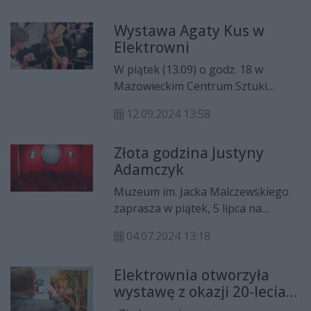
raz”. Ekspozycję można oglądać do
Wystawa Agaty Kus w
3 listopada.
Elektrowni
W piątek (13.09) o godz. 18 w
Mazowieckim Centrum Sztuki
Współczesnej "Elektrownia" w
12.09.2024 13:58
Radomiu odbędzie się wernisaż
wystawy Agaty Kus pt. "First Time/
Złota godzina Justyny
Pierwszy raz". Wystawa będzie
Adamczyk
czynna do 3 listopada br.
Muzeum im. Jacka Malczewskiego
zaprasza w piątek, 5 lipca na
wernisaż wystawy „Justyna
04.07.2024 13:18
Adamczyk. Golden hour – złota
godzina”.
Elektrownia otworzyła
wystawę z okazji 20-lecia
wstąpienia Polski do UE