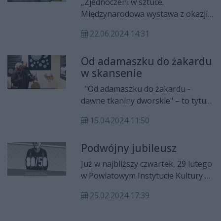
„Zjednoczeni w sztuce.
Międzynarodowa wystawa z okazji
20. rocznicy przystąpienia Polski do
22.06.2024 14:31
Unii Europejskiej” jest już otwarta.
Można ją podziwiać w Elektrowni
Od adamaszku do żakardu
do 1 września.
w skansenie
"Od adamaszku do żakardu -
dawne tkaniny dworskie" – to tytuł
najnowszej wystawy otwartej dla
15.04.2024 11:50
zwiedzających w Muzeum Wsi
Radomskiej. Prezentuje ona
Podwójny jubileusz
różnorodność tkanin i ich
zastosowań w siedzibach
Już w najbliższy czwartek, 29 lutego
szlacheckich. Wernisaż odbył się w
w Powiatowym Instytucie Kultury w
czwartek, 11 kwietnia.
Iłży odbędzie się wernisaż wystawy
25.02.2024 17:39
pn. „80/50 ALEKSANDER
OLSZEWSKI”. Ekspozycja została