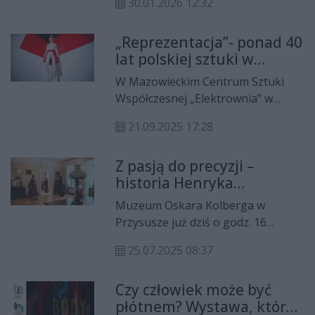
30.01.2026 12:32
poinformowali o postępach w
pracach przy modernizacji willi
„Reprezentacja”- ponad 40
Zabiełłów, która zostanie
lat polskiej sztuki w
zagospodarowana jako dodatkowa
jednym miejscu
przestrzeń muzealna pozwalająca
W Mazowieckim Centrum Sztuki
na poszerzenie oferty kulturalno-
Współczesnej „Elektrownia” w
edukacyjnej. Inwestycja pochłonie
Radomiu zainaugurowano wystawę
łącznie blisko 17 milionów złotych.
21.09.2025 17:28
„Reprezentacja”, prezentującą
wybór najważniejszych dzieł z
Z pasją do precyzji –
bogatej, liczącej niemal tysiąc
historia Henryka
pozycji kolekcji instytucji.
Kołobrzeg-Kolberga
Ekspozycja ukazuje przemiany w
Muzeum Oskara Kolberga w
polskiej sztuce współczesnej od lat
Przysusze już dziś o godz. 16
70. XX wieku po czasy współczesne.
zaprasza na wyjątkową wystawę
25.07.2025 08:37
poświęconą Henrykowi
Kołobrzegowi-Kolbergowi –
Czy człowiek może być
inżynierowi, przedsiębiorcy i
płótnem? Wystawa, która
pionierowi polskiego przemysłu