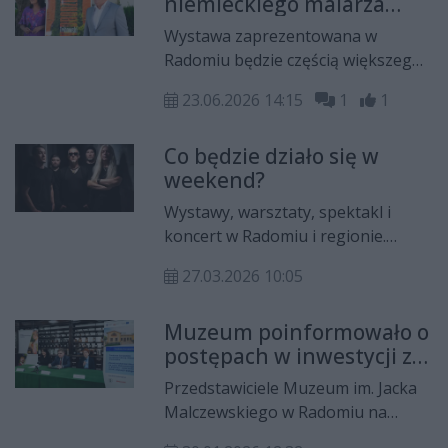
niemieckiego malarza
można zobaczyć prace z zakresu
zostanie zaprezentowana
malarstwa, rysunku oraz ceramiki
Wystawa zaprezentowana w
w Muzeum Jacka
artystycznej.
Radomiu będzie częścią większego
Malczewskiego w Radomiu
projektu prezentującego dorobek
23.06.2026 14:15
1
1
Georga Johanna Tribowskiego w
Polsce. Piątkowy wernisaż uświetni
Co będzie działo się w
koncert Jolanty Majchrzak-
weekend?
Woźniak.
Wystawy, warsztaty, spektakl i
koncert w Radomiu i regionie.
Przed nami weekend pełen atrakcji.
27.03.2026 10:05
Sprawdźcie!
Muzeum poinformowało o
postępach w inwestycji za
17 milionów złotych. Prace
Przedstawiciele Muzeum im. Jacka
wkraczają w decydującą
Malczewskiego w Radomiu na
fazę
piątkowej konferencji prasowej