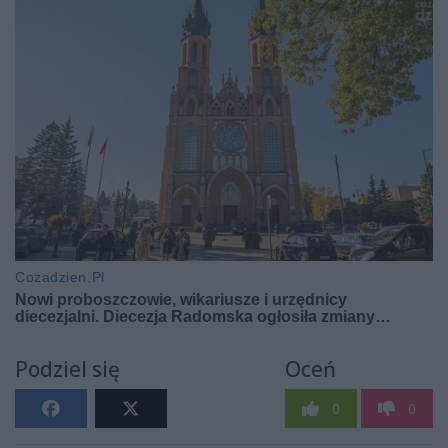
Podziel się
Oceń
0
0