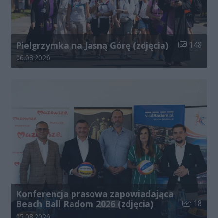
Liczba zdjęć
Pielgrzymka na Jasną Górę (zdjęcia)
148
Data dodania galerii:
06.08.2026
Konferencja prasowa zapowiadająca
Liczba zdj
Beach Ball Radom 2026 (zdjęcia)
18
Data dodania galerii:
05.08.2026