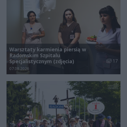
Warsztaty karmienia piersią w
Radomskim Szpitalu
Liczba zdj
Specjalistycznym (zdjęcia)
17
Data dodania galerii:
07.08.2026