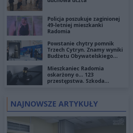
duchowa uczta
Policja poszukuje zaginionej
49-letniej mieszkanki
Radomia
Powstanie chytry pomnik
Trzech Cytryn. Znamy wyniki
Budżetu Obywatelskiego
2027
Mieszkaniec Radomia
oskarżony o... 123
przestępstwa. Szkoda
wyceniona na ponad milion
złotych
NAJNOWSZE ARTYKUŁY