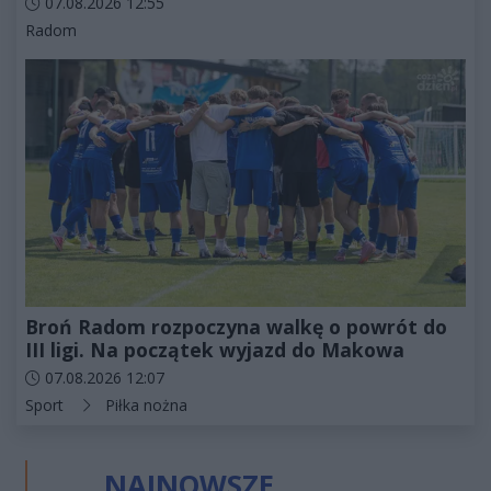
Data dodania artykułu:
07.08.2026 12:55
Kategorie artykułu:
Radom
Broń Radom rozpoczyna walkę o powrót do
III ligi. Na początek wyjazd do Makowa
Data dodania artykułu:
07.08.2026 12:07
Kategorie artykułu:
Sport
Piłka nożna
NAJNOWSZE