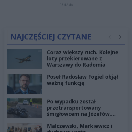
REKLAMA
NAJCZĘŚCIEJ CZYTANE
Poprzednie
Następ
Coraz większy ruch. Kolejne
loty przekierowane z
Warszawy do Radomia
Poseł Radosław Fogiel objął
ważną funkcję
Po wypadku został
przetransportowany
śmigłowcem na Józefów.
Historia mrozi krew w żyłach
Malczewski, Markiewicz i