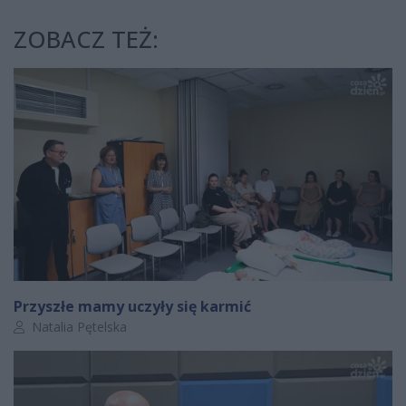
ZOBACZ TEŻ:
Przyszłe mamy uczyły się karmić
Autor artykułu:
Natalia Pętelska