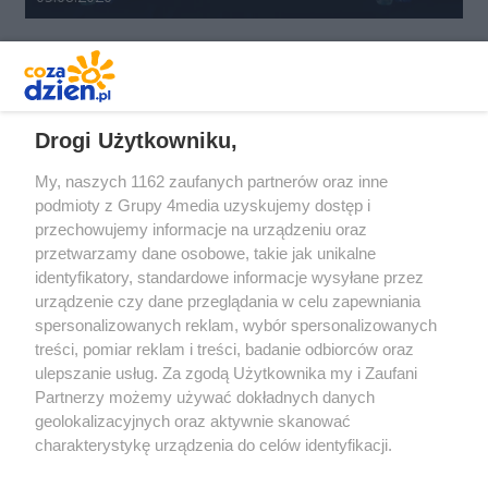
REKLAMA
Drogi Użytkowniku,
My, naszych 1162 zaufanych partnerów oraz inne
podmioty z Grupy 4media uzyskujemy dostęp i
przechowujemy informacje na urządzeniu oraz
przetwarzamy dane osobowe, takie jak unikalne
identyfikatory, standardowe informacje wysyłane przez
urządzenie czy dane przeglądania w celu zapewniania
spersonalizowanych reklam, wybór spersonalizowanych
Redakcja
Reklama
Prywatność
Praca Łódź
treści, pomiar reklam i treści, badanie odbiorców oraz
the:protocol
ulepszanie usług. Za zgodą Użytkownika my i Zaufani
Partnerzy możemy używać dokładnych danych
geolokalizacyjnych oraz aktywnie skanować
charakterystykę urządzenia do celów identyfikacji.
Ponieważ cenimy Twoją prywatność, prosimy o zgodę na
Szukaj