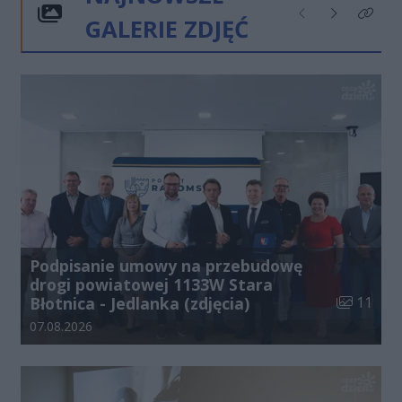
GALERIE ZDJĘĆ
Poprzednie
Następne
Kliknij
Podpisanie umowy na przebudowę
drogi powiatowej 1133W Stara
Liczba zdj
Błotnica - Jedlanka (zdjęcia)
11
Data dodania galerii:
07.08.2026