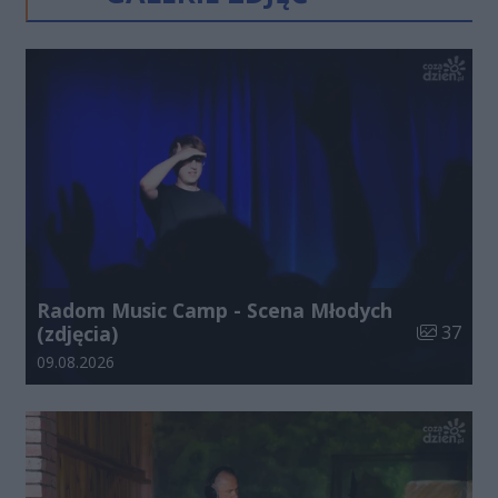
Radom Music Camp - Scena Młodych
Liczba zdj
(zdjęcia)
37
Data dodania galerii:
09.08.2026