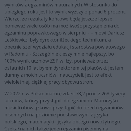
wyników z egzaminów maturalnych. W stosunku do
ubiegłego roku jest to wynik wyższy o ponad 6 procent.
Wierzę, że rezultaty końcowe będą jeszcze lepsze
ponieważ wiele osób ma możliwość przystąpienia do
egzaminu poprawkowego w sierpniu. - – mówi Dariusz
Leśkiewicz, były dyrektor iłżeckiego technikum, a
obecnie szef wydziału edukacji starostwa powiatowego
w Radomiu - Szczególnie cieszy mnie najlepszy, bo
100% wynik uczniów ZSP w Iłży, ponieważ przez
ostatnich 10 lat byłem dyrektorem tej placówki. Jestem
dumny z moich uczniów i nauczycieli. Jest to efekt
wieloletniej, ciężkiej pracy obydwu stron.
W 2022 r. w Polsce maturę zdało 78,2 proc. z 268 tysięcy
uczniów, którzy przystąpili do egzaminu. Maturzyści
musieli obowiązkowo przystąpić do trzech egzaminów
pisemnych na poziomie podstawowym: z języka
polskiego, matematyki i języka obcego nowożytnego.
Czekał na nich także jeden egzamin pisemny na