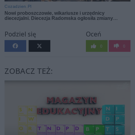
Podziel się
Oceń
0
0
ZOBACZ TEŻ: