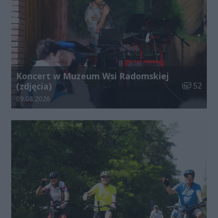
Koncert w Muzeum Wsi Radomskiej
Liczba zdj
(zdjęcia)
52
Data dodania galerii:
09.08.2026