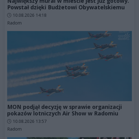
Największy mural w mieście jest już gotowy.
Powstał dzięki Budżetowi Obywatelskiemu
Data dodania artykułu:
10.08.2026 14:18
Kategorie artykułu:
Radom
MON podjął decyzję w sprawie organizacji
pokazów lotniczych Air Show w Radomiu
Data dodania artykułu:
10.08.2026 13:57
Kategorie artykułu:
Radom