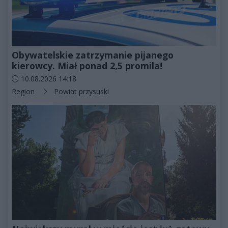
Obywatelskie zatrzymanie pijanego
kierowcy. Miał ponad 2,5 promila!
Data dodania artykułu:
10.08.2026 14:18
Kategorie artykułu:
Region
Powiat przysuski