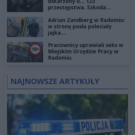
oskarżony o... 123
przestępstwa. Szkoda
wyceniona na ponad milion
Adrian Zandberg w Radomiu:
złotych
w stronę posła poleciały
jajka…
Pracownicy uprawiali seks w
Miejskim Urzędzie Pracy w
Radomiu
NAJNOWSZE ARTYKUŁY