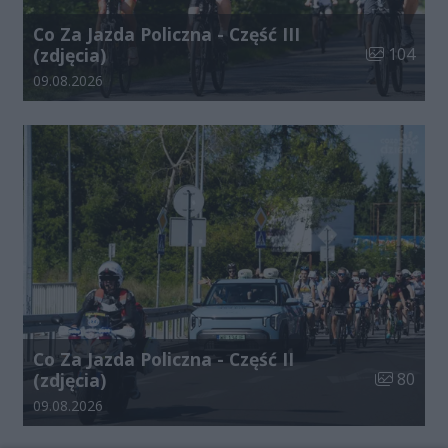
Co Za Jazda Policzna - Część III
Liczba zdjęć
(zdjęcia)
104
Data dodania galerii:
09.08.2026
Co Za Jazda Policzna - Część II
Liczba zdj
(zdjęcia)
80
Data dodania galerii:
09.08.2026