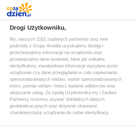
REKLAMA
Drogi Użytkowniku,
My, naszych 1162 zaufanych partnerów oraz inne
podmioty z Grupy 4media uzyskujemy dostęp i
przechowujemy informacje na urządzeniu oraz
przetwarzamy dane osobowe, takie jak unikalne
identyfikatory, standardowe informacje wysyłane przez
urządzenie czy dane przeglądania w celu zapewniania
spersonalizowanych reklam, wybór spersonalizowanych
Redakcja
Reklama
Prywatność
Praca Łódź
treści, pomiar reklam i treści, badanie odbiorców oraz
the:protocol
ulepszanie usług. Za zgodą Użytkownika my i Zaufani
Partnerzy możemy używać dokładnych danych
geolokalizacyjnych oraz aktywnie skanować
charakterystykę urządzenia do celów identyfikacji.
Ponieważ cenimy Twoją prywatność, prosimy o zgodę na
Szukaj
korzystanie z tych technologii poprzez kliknięcie
„Akceptuję”. Zgoda jest dobrowolna i zawsze możesz ją