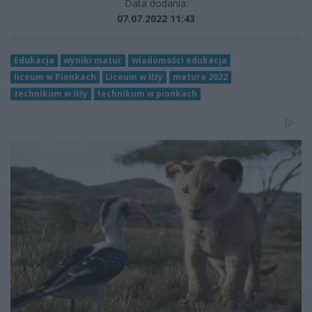
Data dodania:
07.07.2022 11:43
Edukacja
wyniki matur
wiadomości edukacja
liceum w Pionkach
Liceum w Iłży
matura 2022
technikum w iłży
technikum w pionkach