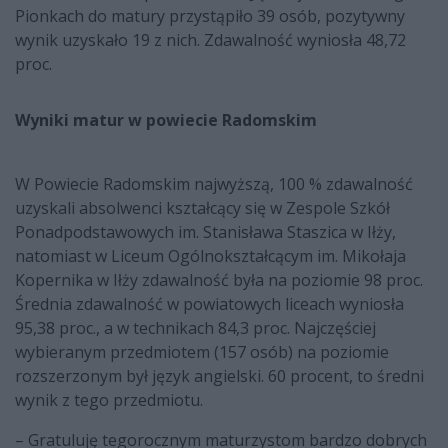
Pionkach do matury przystąpiło 39 osób, pozytywny
wynik uzyskało 19 z nich. Zdawalność wyniosła 48,72
proc.
Wyniki matur w powiecie Radomskim
W Powiecie Radomskim najwyższą, 100 % zdawalność
uzyskali absolwenci kształcący się w Zespole Szkół
Ponadpodstawowych im. Stanisława Staszica w Iłży,
natomiast w Liceum Ogólnokształcącym im. Mikołaja
Kopernika w Iłży zdawalność była na poziomie 98 proc.
Średnia zdawalność w powiatowych liceach wyniosła
95,38 proc., a w technikach 84,3 proc. Najczęściej
wybieranym przedmiotem (157 osób) na poziomie
rozszerzonym był język angielski. 60 procent, to średni
wynik z tego przedmiotu.
– Gratuluję tegorocznym maturzystom bardzo dobrych