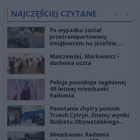
NAJCZĘŚCIEJ CZYTANE
Poprzednie
Następ
Po wypadku został
przetransportowany
śmigłowcem na Józefów.
Historia mrozi krew w żyłach
Malczewski, Markiewicz i
duchowa uczta
Policja poszukuje zaginionej
49-letniej mieszkanki
Radomia
Powstanie chytry pomnik
Trzech Cytryn. Znamy wyniki
Budżetu Obywatelskiego
2027
Mieszkaniec Radomia