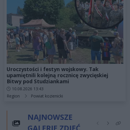
Uroczystości i festyn wojskowy. Tak
upamiętnili kolejną rocznicę zwycięskiej
Bitwy pod Studziankami
Data dodania artykułu:
10.08.2026 13:43
Kategorie artykułu:
Region
Powiat kozienicki
NAJNOWSZE
GALERIE ZDJĘĆ
Poprzednie
Następne
Kliknij