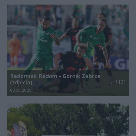
Radomiak Radom - Górnik Zabrze
Liczba zdjęć
(zdjęcia)
121
Data dodania galerii:
08.08.2026