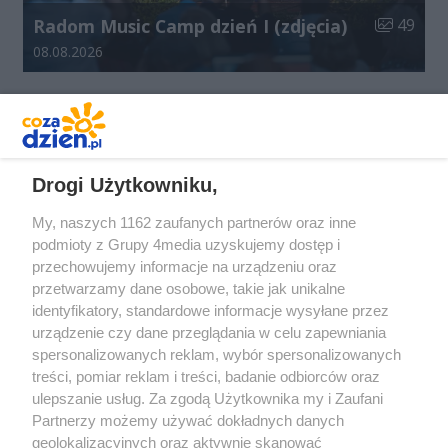
Liczba zdj
Radom Music Camp dzień I (zdjęcia)
49
Data dodania galerii:
08.08.2026
REKLAMA
Drogi Użytkowniku,
My, naszych 1162 zaufanych partnerów oraz inne
podmioty z Grupy 4media uzyskujemy dostęp i
przechowujemy informacje na urządzeniu oraz
przetwarzamy dane osobowe, takie jak unikalne
identyfikatory, standardowe informacje wysyłane przez
urządzenie czy dane przeglądania w celu zapewniania
spersonalizowanych reklam, wybór spersonalizowanych
Redakcja
Reklama
Prywatność
Praca Łódź
treści, pomiar reklam i treści, badanie odbiorców oraz
the:protocol
ulepszanie usług. Za zgodą Użytkownika my i Zaufani
Partnerzy możemy używać dokładnych danych
geolokalizacyjnych oraz aktywnie skanować