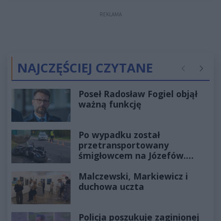
REKLAMA
NAJCZĘŚCIEJ CZYTANE
Poprzednie
Następ
Poseł Radosław Fogiel objął
ważną funkcję
Po wypadku został
przetransportowany
śmigłowcem na Józefów.
Historia mrozi krew w żyłach
Malczewski, Markiewicz i
duchowa uczta
Policja poszukuje zaginionej