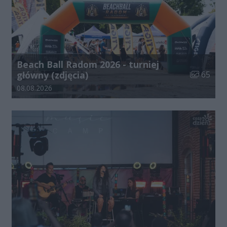
Beach Ball Radom 2026 - turniej
Liczba zdj
główny (zdjęcia)
65
Data dodania galerii:
08.08.2026