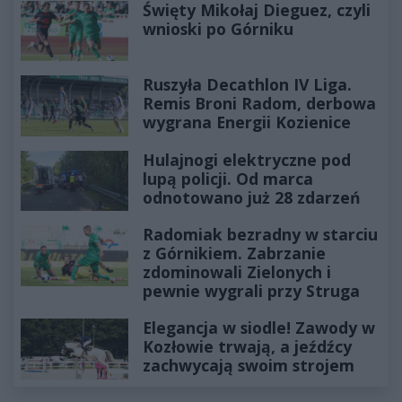
Święty Mikołaj Dieguez, czyli
wnioski po Górniku
Ruszyła Decathlon IV Liga.
Remis Broni Radom, derbowa
wygrana Energii Kozienice
Hulajnogi elektryczne pod
lupą policji. Od marca
odnotowano już 28 zdarzeń
Radomiak bezradny w starciu
z Górnikiem. Zabrzanie
zdominowali Zielonych i
pewnie wygrali przy Struga
Elegancja w siodle! Zawody w
Kozłowie trwają, a jeźdźcy
zachwycają swoim strojem