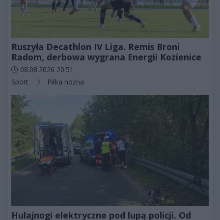
Ruszyła Decathlon IV Liga. Remis Broni
Radom, derbowa wygrana Energii Kozienice
Data dodania artykułu:
08.08.2026 20:51
Kategorie artykułu:
Sport
Piłka nożna
Hulajnogi elektryczne pod lupą policji. Od