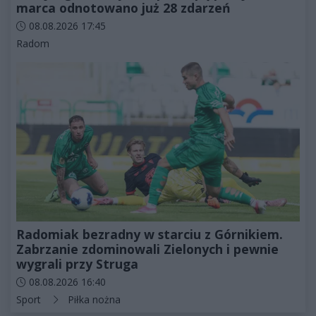
marca odnotowano już 28 zdarzeń
Data dodania artykułu:
08.08.2026 17:45
Kategorie artykułu:
Radom
Radomiak bezradny w starciu z Górnikiem.
Zabrzanie zdominowali Zielonych i pewnie
wygrali przy Struga
Data dodania artykułu:
08.08.2026 16:40
Kategorie artykułu:
Sport
Piłka nożna