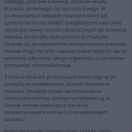
nadwagę, poprawę trawienia, wsparcie układu
krążenia, nerwowego czy opornościowego. W
profesjonalnych sklepach zielarskich takich jak
LymeHerbs można znaleźć specjalistyczne mieszanki
łagodzące objawy chorób odkleszczowych jak borelioza,
babesia, bartonella, mykoplazma czy chlamydia.
Okazuje się, że odpowiednio skomponowane preparaty
ziołowe mogą nie tylko zadziałać bakteriobójczo, ale też
wzmocnią odporność całego organizmu, co skutecznie
przyspieszy rekonwalescencję.
Z kolei w okresach przejściowych warto sięgnąć po
produkty przeciwwirusowe, których stosowanie
znacząco zmniejszy ryzyko zachorowania na
różnorodne infekcje. Idealnym przykładem są tu
nalewki ziołowe zawierające starannie
wyselekcjonowane ekstrakty o kompleksowym
działaniu.
Warto wspomnieć również o tym, że zioła często