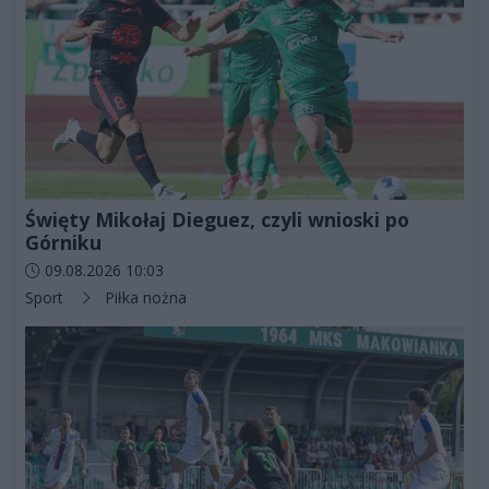
Święty Mikołaj Dieguez, czyli wnioski po
Górniku
Data dodania artykułu:
09.08.2026 10:03
Kategorie artykułu:
Sport
Piłka nożna