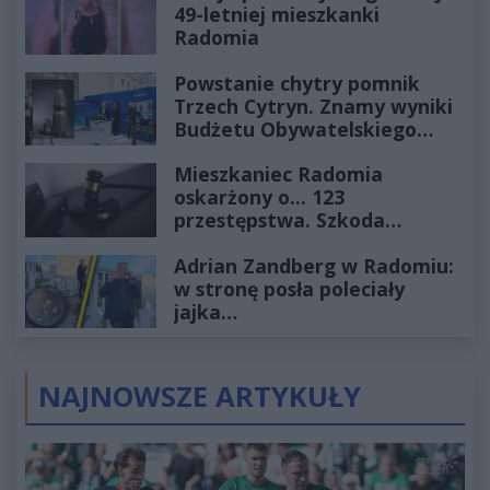
49-letniej mieszkanki
Radomia
Powstanie chytry pomnik
Trzech Cytryn. Znamy wyniki
Budżetu Obywatelskiego
2027
Mieszkaniec Radomia
oskarżony o... 123
przestępstwa. Szkoda
wyceniona na ponad milion
Adrian Zandberg w Radomiu:
złotych
w stronę posła poleciały
jajka…
NAJNOWSZE ARTYKUŁY