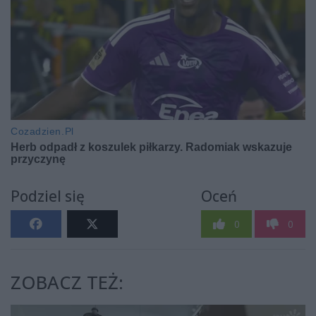
Podziel się
Oceń
0
0
ZOBACZ TEŻ: