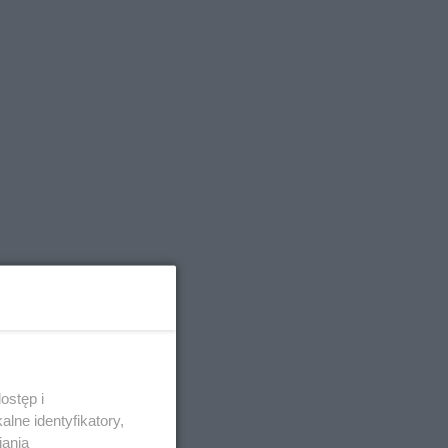
ostęp i
lne identyfikatory,
iania