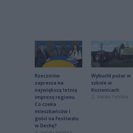
Rzeczniów
Wybuchł pożar w
zaprasza na
szkole w
największą letnią
Kozienicach
Autor artykułu:
imprezę regionu.
Natalia Pętelska
Co czeka
mieszkańców i
gości na Festiwalu
w Dechę?
Autor artykułu:
Natalia Pętelska