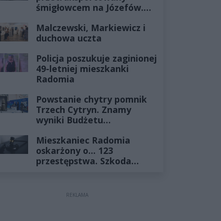
śmigłowcem na Józefów.
Historia mrozi krew w
Malczewski, Markiewicz i
żyłach
duchowa uczta
Policja poszukuje zaginionej
49-letniej mieszkanki
Radomia
Powstanie chytry pomnik
Trzech Cytryn. Znamy
wyniki Budżetu
Obywatelskiego 2027
Mieszkaniec Radomia
oskarżony o... 123
przestępstwa. Szkoda
wyceniona na ponad milion
złotych
REKLAMA