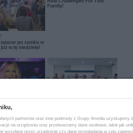
niku,
fanych partnerów oraz inne podmioty z Grupy 4media uzyskujemy d
cje na urządzeniu oraz przetwarzamy dane osobowe, takie jak unika
je wysyłane przez urządzenie czy dane przeglądania w celu zapewn