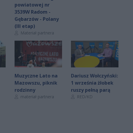
powiatowej nr
3539W Radom -
Gębarzów - Polany
(III etap)
Autor artykułu:
Materiał partnera
Muzyczne Lato na
Dariusz Wołczyński:
Mazowszu, piknik
1 września żłobek
rodzinny
ruszy pełną parą
Autor artykułu:
Autor artykułu:
materiał partnera
RED/KD