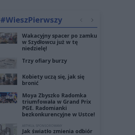
#WieszPierwszy
Poprzednie
Następne
Wakacyjny spacer po zamku
w Szydłowcu już w tę
niedzielę!
Trzy ofiary burzy
Kobiety uczą się, jak się
bronić
Moya Zbyszko Radomka
triumfowała w Grand Prix
PGE. Radomianki
bezkonkurencyjne w Ustce!
ARTYKUŁ SPONSOROWANY
Jak światło zmienia odbiór