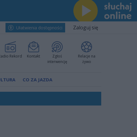
Zaloguj się
Ułatwienia dostępności
Radio Rekord
Kontakt
Zgłoś
Relacje na
interwencję
żywo
ULTURA
CO ZA JAZDA
nkurencyjne w Ustce!
ano umowę
Polski
 decyzję prokuratury
ów pokazali klasę