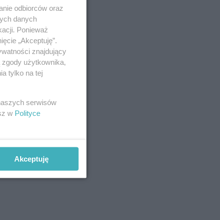
anie odbiorców oraz
nych danych
kacji. Ponieważ
ięcie „Akceptuję”.
ywatności znajdujący
ą zgody użytkownika,
 tylko na tej
 naszych serwisów
esz w
Polityce
Akceptuję