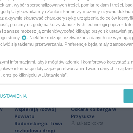
klam, wybór spersonalizowanych treści, pomiar reklam i treści, bad
 zgodą Użytkownika my i Zaufani Partnerzy możemy używać dokład
Oceń
az aktywnie skanować charakterystykę urządzenia do celów identyfi
ść, prosimy o zgodę na korzystanie z tych technologii poprzez klikn
0
0
a i zawsze możesz ją zmienić/wycofać klikając przycisk ustawień pr
ogu strony
. Niektóre rodzaje przetwarzania danych nie wymagaj
iwić się takiemu przetwarzaniu. Preferencje będą miały zastosowania
szymi informacjami, abyś mógł świadomie i komfortowo korzystać z
gółowe informacje dotyczące przetwarzania Twoich danych znajdzi
s
. oraz po kliknięciu w „Ustawienia”.
Fundusze
Adresy kultury |
USTAWIENIA
Europejskie
Muzeum im.
 w
wspierają rozwój
Oskara Kolberga w
Powiatu
Przysusze
Autor artykułu:
Radomskiego. Trwa
Łukasz Rokita
rozbudowa drogi