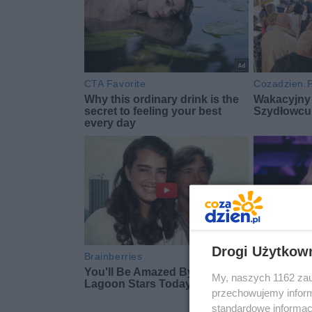
Drogi Użytkow
My, naszych 1162 zau
przechowujemy informa
standardowe informac