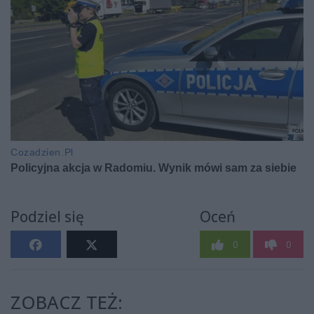
Podziel się
Oceń
0
0
ZOBACZ TEŻ: