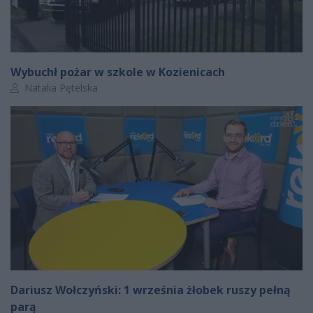
Wybuchł pożar w szkole w Kozienicach
Autor artykułu:
Natalia Pętelska
Dariusz Wołczyński: 1 września żłobek ruszy pełną
parą