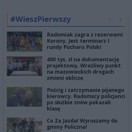
#WieszPierwszy
Poprzednie
Następ
Radomiak zagra z rezerwami
Korony. Jest terminarz I
rundy Pucharu Polski
400 tys. zł na dokumentację
projektową. Wrażliwy punkt
na mazowieckich drogach
zmieni oblicze
Pościg i zatrzymanie pijanego
kierowcy. Radomscy policjanci
po służbie znów pokazali
klasę
Co Za Jazda! Wyruszamy do
gminy Policzna!