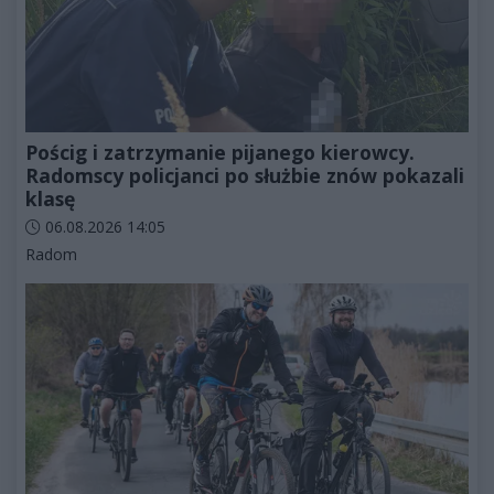
Pościg i zatrzymanie pijanego kierowcy.
Radomscy policjanci po służbie znów pokazali
klasę
Data dodania artykułu:
06.08.2026 14:05
Kategorie artykułu:
Radom