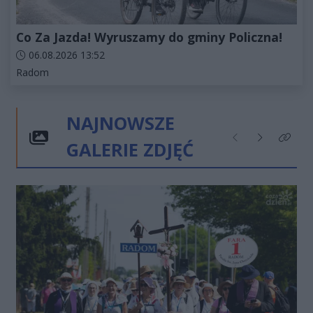
Co Za Jazda! Wyruszamy do gminy Policzna!
Data dodania artykułu:
06.08.2026 13:52
Kategorie artykułu:
Radom
NAJNOWSZE
GALERIE ZDJĘĆ
Poprzednie
Następne
Kliknij