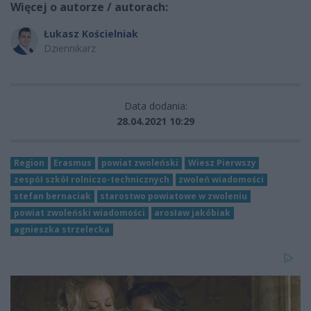
Więcej o autorze / autorach:
Łukasz Kościelniak
Dziennikarz
Data dodania:
28.04.2021 10:29
Region
Erasmus
powiat zwoleński
Wiesz Pierwszy
zespół szkół rolniczo-technicznych
zwoleń wiadomości
stefan bernaciak
starostwo powiatowe w zwoleniu
powiat zwoleński wiadomości
arosław jakóbiak
agnieszka strzelecka