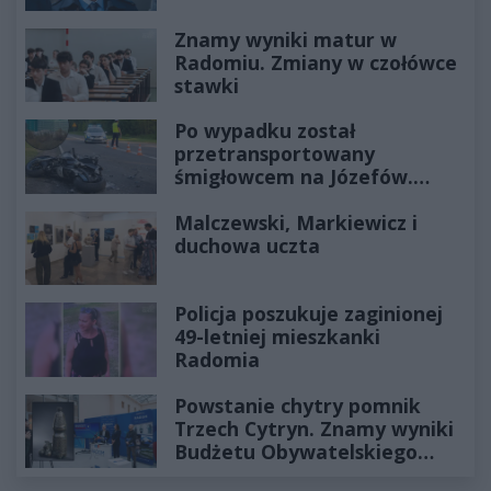
Znamy wyniki matur w
Radomiu. Zmiany w czołówce
stawki
Po wypadku został
przetransportowany
śmigłowcem na Józefów.
Historia mrozi krew w żyłach
Malczewski, Markiewicz i
duchowa uczta
Policja poszukuje zaginionej
49-letniej mieszkanki
Radomia
Powstanie chytry pomnik
Trzech Cytryn. Znamy wyniki
Budżetu Obywatelskiego
2027