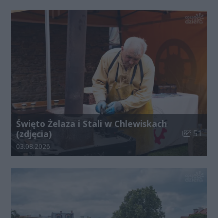
Święto Żelaza i Stali w Chlewiskach
Liczba zdj
(zdjęcia)
51
Data dodania galerii:
03.08.2026