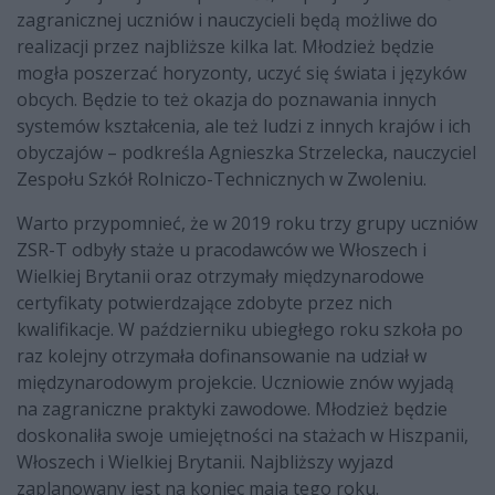
zagranicznej uczniów i nauczycieli będą możliwe do
realizacji przez najbliższe kilka lat. Młodzież będzie
mogła poszerzać horyzonty, uczyć się świata i języków
obcych. Będzie to też okazja do poznawania innych
systemów kształcenia, ale też ludzi z innych krajów i ich
obyczajów – podkreśla Agnieszka Strzelecka, nauczyciel
Zespołu Szkół Rolniczo-Technicznych w Zwoleniu.
Warto przypomnieć, że w 2019 roku trzy grupy uczniów
ZSR-T odbyły staże u pracodawców we Włoszech i
Wielkiej Brytanii oraz otrzymały międzynarodowe
certyfikaty potwierdzające zdobyte przez nich
kwalifikacje. W październiku ubiegłego roku szkoła po
raz kolejny otrzymała dofinansowanie na udział w
międzynarodowym projekcie. Uczniowie znów wyjadą
na zagraniczne praktyki zawodowe. Młodzież będzie
doskonaliła swoje umiejętności na stażach w Hiszpanii,
Włoszech i Wielkiej Brytanii. Najbliższy wyjazd
zaplanowany jest na koniec maja tego roku.