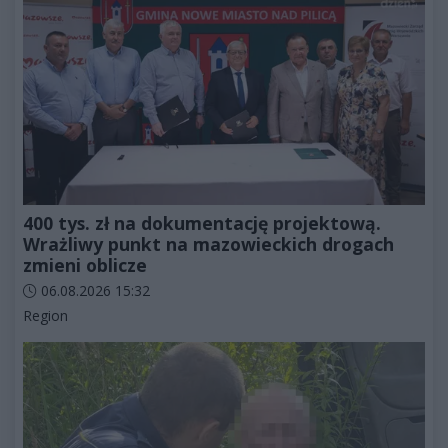
400 tys. zł na dokumentację projektową.
Wrażliwy punkt na mazowieckich drogach
zmieni oblicze
Data dodania artykułu:
06.08.2026 15:32
Kategorie artykułu:
Region