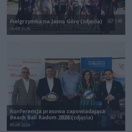
Liczba zdjęć
Pielgrzymka na Jasną Górę (zdjęcia)
148
Data dodania galerii:
06.08.2026
Konferencja prasowa zapowiadająca
Liczba zdj
Beach Ball Radom 2026 (zdjęcia)
18
Data dodania galerii:
05.08.2026