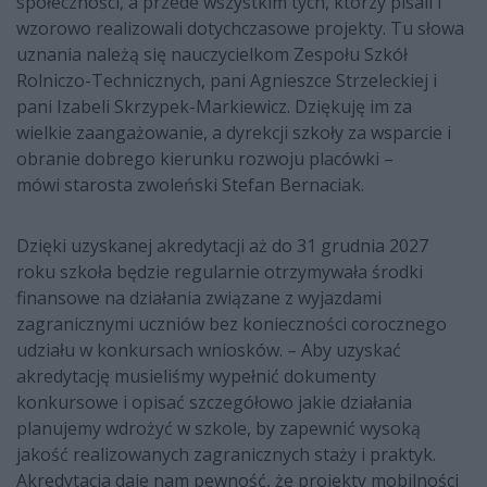
społeczności, a przede wszystkim tych, którzy pisali i
wzorowo realizowali dotychczasowe projekty. Tu słowa
uznania należą się nauczycielkom Zespołu Szkół
Rolniczo-Technicznych, pani Agnieszce Strzeleckiej i
pani Izabeli Skrzypek-Markiewicz. Dziękuję im za
wielkie zaangażowanie, a dyrekcji szkoły za wsparcie i
obranie dobrego kierunku rozwoju placówki –
mówi starosta zwoleński Stefan Bernaciak.
Dzięki uzyskanej akredytacji aż do 31 grudnia 2027
roku szkoła będzie regularnie otrzymywała środki
finansowe na działania związane z wyjazdami
zagranicznymi uczniów bez konieczności corocznego
udziału w konkursach wniosków. – Aby uzyskać
akredytację musieliśmy wypełnić dokumenty
konkursowe i opisać szczegółowo jakie działania
planujemy wdrożyć w szkole, by zapewnić wysoką
jakość realizowanych zagranicznych staży i praktyk.
Akredytacja daje nam pewność, że projekty mobilności