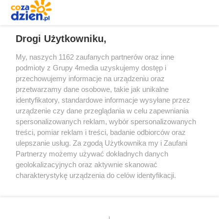
REKLAMA
Drogi Użytkowniku,
My, naszych 1162 zaufanych partnerów oraz inne
podmioty z Grupy 4media uzyskujemy dostęp i
przechowujemy informacje na urządzeniu oraz
przetwarzamy dane osobowe, takie jak unikalne
identyfikatory, standardowe informacje wysyłane przez
urządzenie czy dane przeglądania w celu zapewniania
spersonalizowanych reklam, wybór spersonalizowanych
Redakcja
Reklama
Prywatność
Praca Łódź
treści, pomiar reklam i treści, badanie odbiorców oraz
the:protocol
ulepszanie usług. Za zgodą Użytkownika my i Zaufani
Partnerzy możemy używać dokładnych danych
geolokalizacyjnych oraz aktywnie skanować
charakterystykę urządzenia do celów identyfikacji.
Ponieważ cenimy Twoją prywatność, prosimy o zgodę na
Szukaj
korzystanie z tych technologii poprzez kliknięcie
„Akceptuję”. Zgoda jest dobrowolna i zawsze możesz ją
zmienić/wycofać klikając przycisk ustawień prywatności