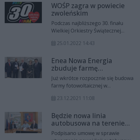
WOŚP zagra w powiecie
ponieważ twierdzą, że brakuje na
zwoleńskim
to dostatecznych środków z
Narodowego Funduszu Zdrowia.
Podczas najbliższego 30. finału
Wielkiej Orkiestry Świątecznej
Pomocy na terenie powiatu
25.01.2022 14:43
zwoleńskiego będzie kwestować 85
wolontariuszy.
Enea Nowa Energia
zbuduje farmę
fotowoltaiczną w gminie
Już wkrótce rozpocznie się budowa
Zwoleń
farmy fotowoltaicznej w
miejscowości Niwki w gminie
23.12.2021 11:08
Zwoleń. Inwestorem będzie firma
Enea Nowa Energia.
Będzie nowa linia
autobusowa na terenie
powiatu zwoleńskiego. To
Podpisano umowę w sprawie
trasa Zwoleń - Kopiec