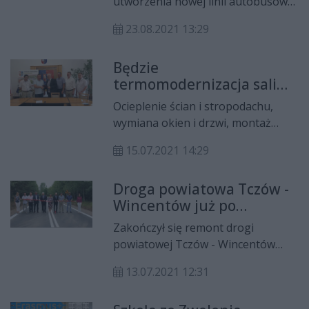
utworzenia nowej linii autobusowej
na trasie Zwoleń - Kopiec. Ma to
23.08.2021 13:29
ułatwić poruszanie się po terenie
powiatu niezmotoryzowanym
Będzie
mieszkańcom.
termomodernizacja sali
gimnastycznej w Zwoleniu
Ocieplenie ścian i stropodachu,
wymiana okien i drzwi, montaż
fotowoltaiki, remont schodów, czy
15.07.2021 14:29
przebudowa chodników – to tylko
niektóre z prac zaplanowanych w
Droga powiatowa Tczów -
ramach zadania kompleksowej
Wincentów już po
termomodernizacji sali
remoncie
gimnastycznej przy Zespole Szkół
Zakończył się remont drogi
Rolniczo-Technicznych w Zwoleniu.
powiatowej Tczów - Wincentów
(powiat zwoleński). Choć droga
13.07.2021 12:31
miała zostać oddana do użytku w
październiku, to kierowcy już mogą