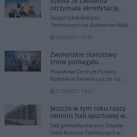
Szkoła ze Zwolenia
po niej jeździć.
otrzymała akredytację
Erasmus+
Zespół Szkół Rolniczo-
Technicznych im. Bohaterów Walki
z Faszyzmem w Zwoleniu znalazł się
28.04.2021 10:29
w prestiżowym gronie 433
placówek oświatowych z całej
Zwoleńskie starostwo
Polski, które otrzymały akredytację
znów pomagało
na realizację projektów w
niepełnosprawnym
programie Erasmus+. Oznacza to,
Powiatowe Centrum Pomocy
że szkoła aż do 2027 roku będzie
Rodzinie w Zwoleniu już po raz
regularnie otrzymywała unijne
dziewiąty realizowało pilotażowy
środki finansowe na wyjazdy
21.04.2021 14:22
program „Aktywny Samorząd”.
zagraniczne młodzieży i
Formy wsparcia udzielane w jego
zapewnienie im najwyższego
Jeszcze w tym roku ruszy
zakresie w całości skierowane są na
poziomu kształcenia zawodowego.
remont hali sportowej w
potrzeby osób niepełnosprawnych.
Zwoleniu
Sala gimnastyczna przy Zespole
Szkół Rolniczo-Technicznych w