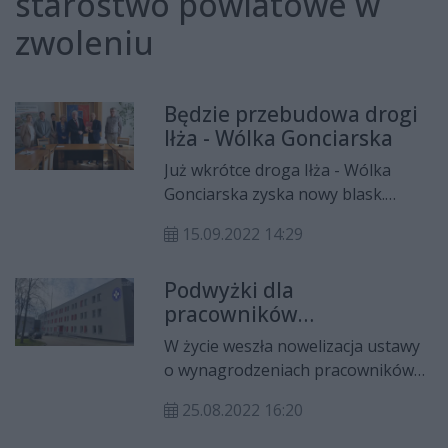
starostwo powiatowe w
zwoleniu
Będzie przebudowa drogi
Iłża - Wólka Gonciarska
Już wkrótce droga Iłża - Wólka
Gonciarska zyska nowy blask.
Starostwo Powiatowe w Zwoleniu
15.09.2022 14:29
podpisało umowę z wykonawcą,
firmą Budromost Starachowice, na
Podwyżki dla
przebudowę odcinka o długości 500
pracowników
m.
medycznych. Samorządy
W życie weszła nowelizacja ustawy
będą musiały do nich
o wynagrodzeniach pracowników
dołożyć
placówek medycznych - chodzi o
25.08.2022 16:20
zarządzone odgórnie podwyżki
płac. Samorządy biją na alarm,