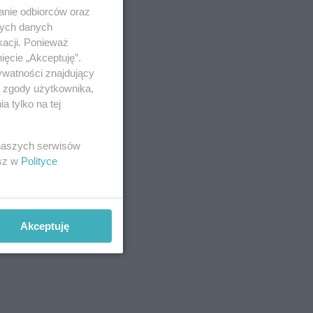
anie odbiorców oraz
nych danych
kacji. Ponieważ
ięcie „Akceptuję”.
ywatności znajdujący
ą zgody użytkownika,
 tylko na tej
 naszych serwisów
esz w
Polityce
Akceptuję