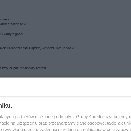
domiaka.
Bartosz Wiśniewski.
olu karnym gości.
aku schodzi Kamil Cupriak, wchodzi Piotr Lisowski.
ęła lewy słupek radomskiej bramki.
niku,
iaka! Gola do szatni zdobył Maciej Świdzikowski!!! Radomiak 1 Polonia
fanych partnerów oraz inne podmioty z Grupy 4media uzyskujemy d
cje na urządzeniu oraz przetwarzamy dane osobowe, takie jak unika
ł na ziemię, ale sędzie nie gwizdnął.
je wysyłane przez urządzenie czy dane przeglądania w celu zapewn