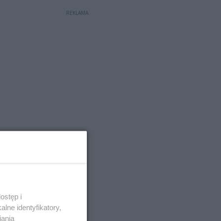
REKLAMA
ostęp i
lne identyfikatory,
iania