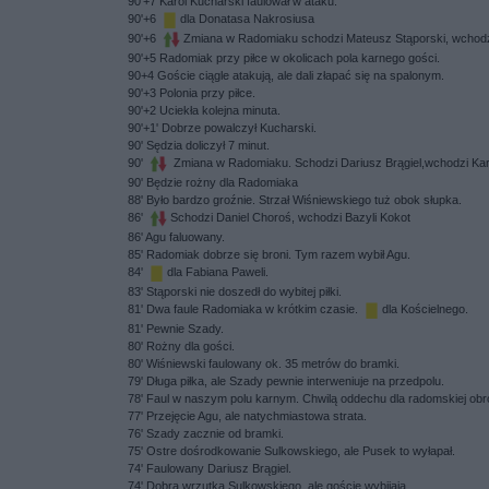
90'+7 Karol Kucharski faulował w ataku.
90'+6
dla Donatasa Nakrosiusa
90'+6
Zmiana w Radomiaku schodzi Mateusz Stąporski, wchodz
90'+5 Radomiak przy piłce w okolicach pola karnego gości.
90+4 Goście ciągle atakują, ale dali złapać się na spalonym.
90'+3 Polonia przy piłce.
90'+2 Uciekła kolejna minuta.
90'+1' Dobrze powalczył Kucharski.
90' Sędzia doliczył 7 minut.
90'
Zmiana w Radomiaku. Schodzi Dariusz Brągiel,wchodzi Kar
90' Będzie rożny dla Radomiaka
88' Było bardzo groźnie. Strzał Wiśniewskiego tuż obok słupka.
86'
Schodzi Daniel Choroś, wchodzi Bazyli Kokot
86' Agu faluowany.
85' Radomiak dobrze się broni. Tym razem wybił Agu.
84'
dla Fabiana Paweli.
83' Stąporski nie doszedł do wybitej piłki.
81' Dwa faule Radomiaka w krótkim czasie.
dla Kościelnego.
81' Pewnie Szady.
80' Rożny dla gości.
80' Wiśniewski faulowany ok. 35 metrów do bramki.
79' Długa piłka, ale Szady pewnie interweniuje na przedpolu.
78' Faul w naszym polu karnym. Chwilą oddechu dla radomskiej ob
77' Przejęcie Agu, ale natychmiastowa strata.
76' Szady zacznie od bramki.
75' Ostre dośrodkowanie Sulkowskiego, ale Pusek to wyłapał.
74' Faulowany Dariusz Brągiel.
74' Dobra wrzutka Sulkowskiego, ale goście wybijają.