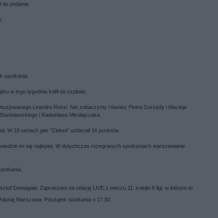
ł do podania.
i.
ek spotkania.
ku w tego tygodnia trafił do szpitala.
ntuzjowanego Leandro Rossi. Nie zobaczymy również Piotra Gurzędy i Macieja
Stanisławskiego i Radosława Mikołajczaka.
 W 10 seriach gier "Zieloni" uzbierali 16 punktów.
 wiedzie im się najlepiej. W dotychczas rozegranych spotkaniach warszawianie
spotkania.
tof Domagała. Zapraszam na relację LIVE z meczu 11. kolejki II ligi, w którym to
olonią Warszawa. Początek spotkania o 17.30.