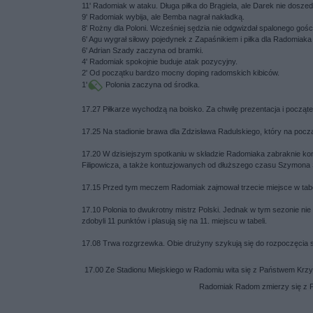
11' Radomiak w ataku. Długa piłka do Brągiela, ale Darek nie doszed
9' Radomiak wybija, ale Bemba nagrał nakładką.
8' Rożny dla Poloni. Wcześniej sędzia nie odgwizdał spalonego gośc
6' Agu wygrał siłowy pojedynek z Zapaśnikiem i piłka dla Radomiaka
6' Adrian Szady zaczyna od bramki.
4' Radomiak spokojnie buduje atak pozycyjny.
2' Od początku bardzo mocny doping radomskich kibiców.
1'
Polonia zaczyna od środka.
17.27 Piłkarze wychodzą na boisko. Za chwilę prezentacja i począt
17.25 Na stadionie brawa dla Zdzisława Radulskiego, który na począt
17.20 W dzisiejszym spotkaniu w składzie Radomiaka zabraknie ko
Filipowicza, a także kontuzjowanych od dłuższego czasu Szymona 
17.15 Przed tym meczem Radomiak zajmował trzecie miejsce w tabeli.
17.10 Polonia to dwukrotny mistrz Polski. Jednak w tym sezonie nie
zdobyli 11 punktów i plasują się na 11. miejscu w tabeli.
17.08 Trwa rozgrzewka. Obie drużyny szykują się do rozpoczęcia 
17.00 Ze Stadionu Miejskiego w Radomiu wita się z Państwem Krzysz
Radomiak Radom zmierzy się z P