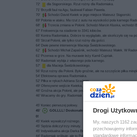
72'
dla Stąporskiego. Rzut rożny dla Radomiaka.
71' Brzydli faul na Agu, faulował Fabian Pawela.
70'
Schodzi David Kwiek w jego miejsce Mateusz Stąporski.
69' Polonia w ataku. Ma rzut z autu na wysokości pola karnego Ra
68'
Trzecia zmiana w Polonii. Schodzi Marcin Kluska, wchodzi 
67' Frekwencja na stadionie to 3341 kibiców.
65' Kontra Radomiaka. Dobrze to wyglądało, ale skończyło się na p
65' Strzał Polonii, ale tylko rzut rożny dla gości.
64' Dwie pewne interwencje Macieja Świdzikowskiego.
62'
Schodzi Michał Zapaśnik, wchodzi Mateusz Małek. W Radomi
61' Przerwa w grze. Na murawie leży Kamil Cupriak.
60' Radomiak wybija z własnego pola karnego.
57'
dla Macieja Świdzikowskiego.
56' Rzut rożny dla Polonii. Było groźnie, ale na szczęście piłka min
54' Efektowna oprawa Radomiaka.
52' Piłka w rękach Adriana Szadego.
49' Ofensywne wejście Kwieka, ale piłka wyszła poza plac gry.
48' Groźna akcja Polonii, ale pewnie Szady.
46' Wracamy do gry. Radomiak przy piłce.
45' Koniec pierwszej połowy.
Drogi Użytkow
45'
GOLLLL! Doskonałe zakończenie I połowy przez Radom
0!
My, naszych 1162 zau
45' Kwiek wywalczył rożnego.
45' Sędzia doliczył trzy minuty.
przechowujemy informa
45' Indywidualna akcja Darka Brągiele, niestety nasz skrzydłowy pad
standardowe informac
44' Radomiak próbuje, ale to Polonia atakuje.