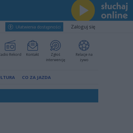
Zaloguj się
Ułatwienia dostępności
Radio Rekord
Kontakt
Zgłoś
Relacje na
interwencję
żywo
ULTURA
CO ZA JAZDA
h i pewnie wygrali przy Struga
nkurencyjne w Ustce!
 decyzję prokuratury