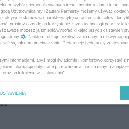
klam, wybór spersonalizowanych treści, pomiar reklam i treści, bad
ął twarzą w twarz z Adianem Szadym, ale nasz bramkarz wybił na rzut rożny.
 zgodą Użytkownika my i Zaufani Partnerzy możemy używać dokład
az aktywnie skanować charakterystykę urządzenia do celów identyfi
 Mariusz Marczak.
kuje się Mariusz Marczak były zawodnik Broni Radom.
ść, prosimy o zgodę na korzystanie z tych technologii poprzez klikn
a i zawsze możesz ją zmienić/wycofać klikając przycisk ustawień pr
iu celny strzał Polonii i Adrian Szady na posterunku.
ogu strony
. Niektóre rodzaje przetwarzania danych nie wymagaj
henek. Tuż po wznowieniu na boisko pad Agu. Radomiak zacznie od wolnego.
iwić się takiemu przetwarzaniu. Preferencje będą miały zastosowania
 i strzał Agu, ale minimalnie nie celny.
szymi informacjami, abyś mógł świadomie i komfortowo korzystać z
gółowe informacje dotyczące przetwarzania Twoich danych znajdzi
rz rywala.
s
. oraz po kliknięciu w „Ustawienia”.
ta Gwadelupy poszybowało wysoko nad bramką.
USTAWIENIA
riaka.