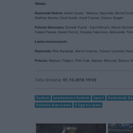
Składy:
Radomiak Radom
: Adrian Szady - Mateusz Spychała, Michał Grudn
Matthiue Bemba, David Kwiek, Kamil Cupriak, Dariusz Brągiel
Polonia Warszawa:
Dominik Pusek - Karol Worach, Marcin Bochen
Fabian Pawela, Daniel Choroś, Donatas Nakrosius, Aleksander To
Ławka rezerwowych:
Radomiak:
Piotr Banasiak, Marcin Gawron, Tomasz Lisowski, Karol
Polonia:
Mateusz Tobjasz, Piotr Ćwik, Mariusz Marczak, Bartosz W
Data dodania:
01.10.2016 19:59
Radom
wiadomości Radom
Sport
Radomiak R
Polonia Warszawa
II liga na żywo