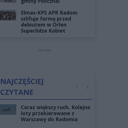
gminy Policzna!
Elmas-KPS APR Radom
szlifuje formę przed
debiutem w Orlen
Superlidze Kobiet
REKLAMA
NAJCZĘŚCIEJ
CZYTANE
Poprzednie
Następne
Coraz większy ruch. Kolejne
loty przekierowane z
Warszawy do Radomia