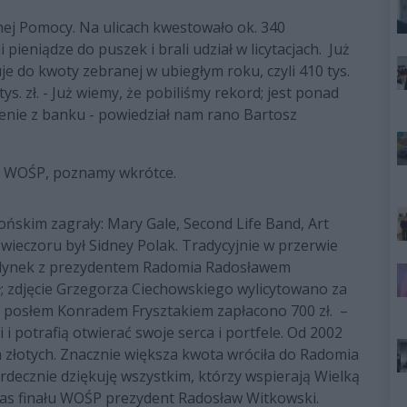
znej Pomocy. Na ulicach kwestowało ok. 340
pieniądze do puszek i brali udział w licytacjach. Już
je do kwoty zebranej w ubiegłym roku, czyli 410 tys.
tys. zł. - Już wiemy, że pobiliśmy rekord; jest ponad
dzenie z banku - powiedział nam rano Bartosz
ab WOŚP, poznamy wkrótce.
ońskim zagrały: Mary Gale, Second Life Band, Art
wieczoru był Sidney Polak. Tradycyjnie w przerwie
ojedynek z prezydentem Radomia Radosławem
ł; zdjęcie Grzegorza Ciechowskiego wylicytowano za
d z posłem Konradem Frysztakiem zapłacono 700 zł. –
i i potrafią otwierać swoje serca i portfele. Od 2002
a złotych. Znacznie większa kwota wróciła do Radomia
erdecznie dziękuję wszystkim, którzy wspierają Wielką
zas finału WOŚP prezydent Radosław Witkowski.