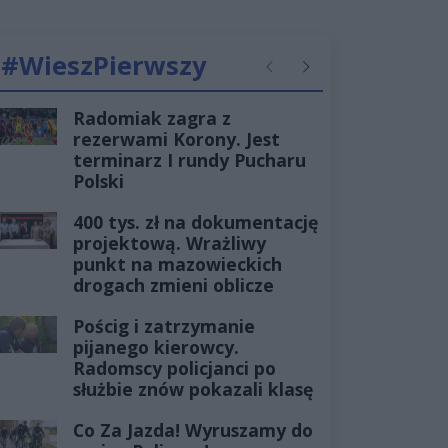
#WieszPierwszy
Poprzednie
Następne
Radomiak zagra z
rezerwami Korony. Jest
terminarz I rundy Pucharu
Polski
400 tys. zł na dokumentację
projektową. Wrażliwy
punkt na mazowieckich
drogach zmieni oblicze
Pościg i zatrzymanie
pijanego kierowcy.
Radomscy policjanci po
służbie znów pokazali klasę
Co Za Jazda! Wyruszamy do