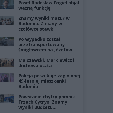
Poseł Radosław Fogiel objął
ważną funkcję
Znamy wyniki matur w
Radomiu. Zmiany w
czołówce stawki
Po wypadku został
przetransportowany
śmigłowcem na Józefów.
Historia mrozi krew w
Malczewski, Markiewicz i
żyłach
duchowa uczta
Policja poszukuje zaginionej
49-letniej mieszkanki
Radomia
Powstanie chytry pomnik
Trzech Cytryn. Znamy
wyniki Budżetu
Obywatelskiego 2027