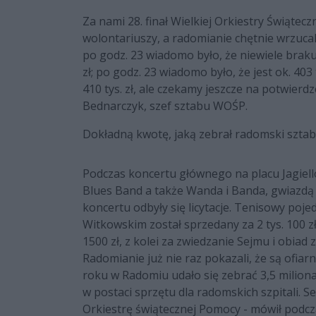
Za nami 28. finał Wielkiej Orkiestry Świątec
wolontariuszy, a radomianie chętnie wrzucali 
po godz. 23 wiadomo było, że niewiele braku
zł; po godz. 23 wiadomo było, że jest ok. 403 
410 tys. zł, ale czekamy jeszcze na potwier
Bednarczyk, szef sztabu WOŚP.
Dokładną kwotę, jaką zebrał radomski szt
Podczas koncertu głównego na placu Jagiell
Blues Band a także Wanda i Banda, gwiazdą 
koncertu odbyły się licytacje. Tenisowy p
Witkowskim został sprzedany za 2 tys. 100 z
1500 zł, z kolei za zwiedzanie Sejmu i obia
Radomianie już nie raz pokazali, że są ofiarn
roku w Radomiu udało się zebrać 3,5 milion
w postaci sprzętu dla radomskich szpitali. S
Orkiestrę świątecznej Pomocy - mówił podc