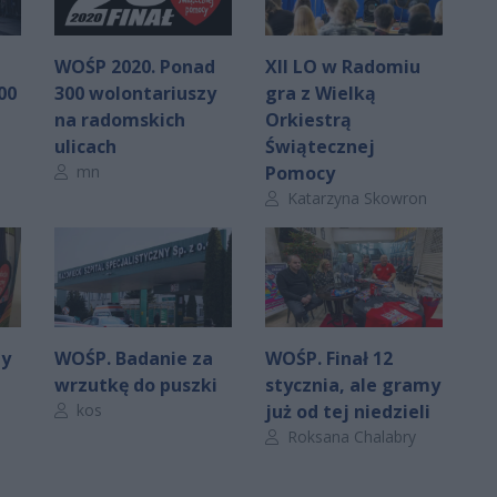
WOŚP 2020. Ponad
XII LO w Radomiu
00
300 wolontariuszy
gra z Wielką
na radomskich
Orkiestrą
ulicach
Świątecznej
Autor artykułu:
mn
Pomocy
Autor artykułu:
Katarzyna Skowron
dy
WOŚP. Badanie za
WOŚP. Finał 12
wrzutkę do puszki
stycznia, ale gramy
Autor artykułu:
kos
już od tej niedzieli
Autor artykułu:
Roksana Chalabry