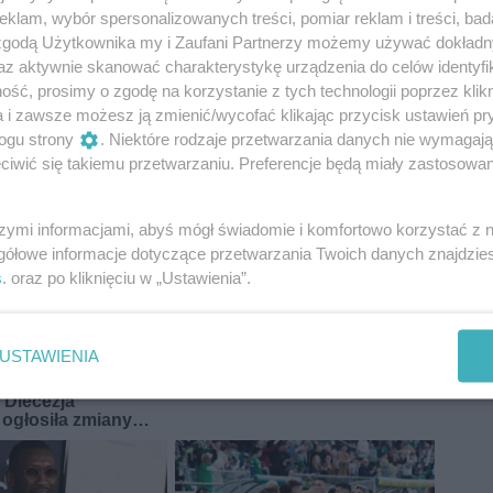
klam, wybór spersonalizowanych treści, pomiar reklam i treści, bad
 zgodą Użytkownika my i Zaufani Partnerzy możemy używać dokład
az aktywnie skanować charakterystykę urządzenia do celów identyfi
ść, prosimy o zgodę na korzystanie z tych technologii poprzez klikn
a i zawsze możesz ją zmienić/wycofać klikając przycisk ustawień pr
ogu strony
. Niektóre rodzaje przetwarzania danych nie wymagaj
iwić się takiemu przetwarzaniu. Preferencje będą miały zastosowania
szymi informacjami, abyś mógł świadomie i komfortowo korzystać z
gółowe informacje dotyczące przetwarzania Twoich danych znajdzi
s
. oraz po kliknięciu w „Ustawienia”.
USTAWIENIA