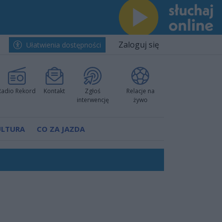
Zaloguj się
Ułatwienia dostępności
Radio Rekord
Kontakt
Zgłoś
Relacje na
interwencję
żywo
ULTURA
CO ZA JAZDA
ów pokazali klasę
rzowi
worzyć nową sportową tradycję"
ruchu