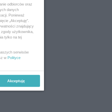
anie odbiorców oraz
nych danych
kacji. Ponieważ
ięcie „Akceptuję”.
ywatności znajdujący
ą zgody użytkownika,
 tylko na tej
 naszych serwisów
esz w
Polityce
Akceptuję