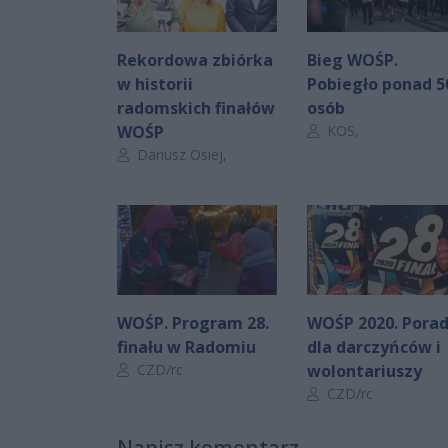
Rekordowa zbiórka
Bieg WOŚP.
w historii
Pobiegło ponad 5
radomskich finałów
osób
Autor artykułu:
WOŚP
KOS,
Autor artykułu:
Dariusz Osiej,
WOŚP. Program 28.
WOŚP 2020. Pora
finału w Radomiu
dla darczyńców i
Autor artykułu:
CZD/rc
wolontariuszy
Autor artykułu:
CZD/rc
Napisz komentarz