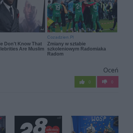
Oceń
0
0