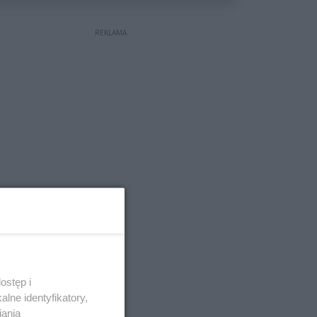
REKLAMA
ostęp i
lne identyfikatory,
iania