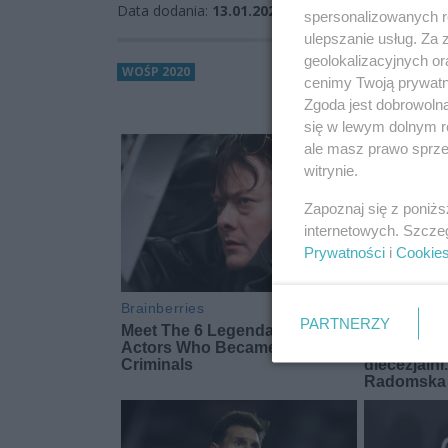
Data dodania:
13.01.2020 09:50
spersonalizowanych re
ulepszanie usług. Za
geolokalizacyjnych or
WOŚP 2020
cenimy Twoją prywatno
Zgoda jest dobrowoln
się w lewym dolnym r
ale masz prawo sprzec
witrynie.
Zapoznaj się z poniż
internetowych. Szcze
Prywatności
i
Cookie
PARTNERZY