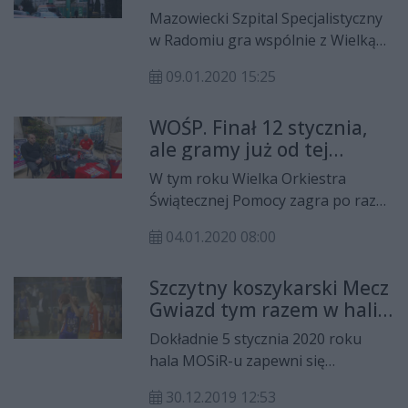
które w nim uczestniczą.
Mazowiecki Szpital Specjalistyczny
w Radomiu gra wspólnie z Wielką
Orkiestrą Świątecznej Pomocy. W
09.01.2020 15:25
ramach tegorocznej edycji lecznica
zaprasza do udziału w akcji „Zrób
WOŚP. Finał 12 stycznia,
badanie za wrzutkę do puszki”.
ale gramy już od tej
niedzieli
W tym roku Wielka Orkiestra
Świątecznej Pomocy zagra po raz
28. Radomski finał odbędzie się na
04.01.2020 08:00
placu Jagiellońskim, a sztab po
wielu latach przerwy wraca do
Szczytny koszykarski Mecz
„Powszechnego”.
Gwiazd tym razem w hali
MOSiR-u
Dokładnie 5 stycznia 2020 roku
hala MOSiR-u zapewni się
gwiazdami. Właśnie w tym dniu
30.12.2019 12:53
odbędzie się koszykarski Mecz