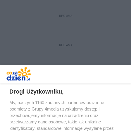
Gwiazd ligi RNBA i WOŚP – West
kontra East.
REKLAMA
REKLAMA
REKLAMA
Drogi Użytkowniku,
My, naszych 1160 zaufanych partnerów oraz inne
podmioty z Grupy 4media uzyskujemy dostęp i
przechowujemy informacje na urządzeniu oraz
przetwarzamy dane osobowe, takie jak unikalne
identyfikatory, standardowe informacje wysyłane przez