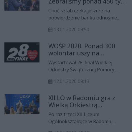
Zebraliśmy ponad 450 tys.
zł [aktualizacja]
Choć sztab czeka jeszcze na
potwierdzenie banku odnośnie
dokładniej kwoty zebranej podczas
13.01.2020 09:50
28. finału WOŚP w Radomiu to już
wiadomo, że pobiliśmy
WOŚP 2020. Ponad 300
zeszłoroczny rekord.
wolontariuszy na
radomskich ulicach
Wystartował 28. finał Wielkiej
Orkiestry Świątecznej Pomocy.
Wydarzenia związane z WOŚP
12.01.2020 09:13
ruszyły wcześniej, jednak dziś czeka
na nas moc atrakcji. Projekcje
XII LO w Radomiu gra z
filmów, koncerty czy „Światełko do
Wielką Orkiestrą
nieba” ku pamięci Pawła
Świątecznej Pomocy
Adamowicza.
Po raz trzeci XII Liceum
Ogólnokształcące w Radomiu
włączyło się w wielkie granie z