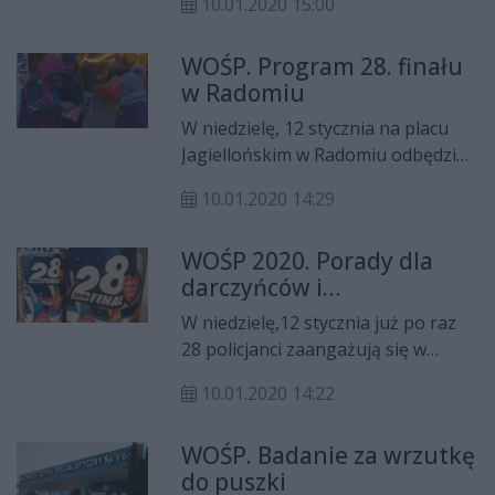
10.01.2020 15:00
Wielką Orkiestrą Świątecznej
Pomocy. Podczas koncertu, który
WOŚP. Program 28. finału
odbył się w szkole zbierano
w Radomiu
pieniądze na rzecz WOŚP.
Tradycyjnie odbyły się także aukcje.
W niedzielę, 12 stycznia na placu
Jagiellońskim w Radomiu odbędzie
się 28. finał Wielkiej Orkiestry
10.01.2020 14:29
Świątecznej Pomocy. Wydarzenia
związane z WOŚP ruszają jednak
WOŚP 2020. Porady dla
wcześniej, bo już w piątek, 10
darczyńców i
stycznia.
wolontariuszy
W niedzielę,12 stycznia już po raz
28 policjanci zaangażują się w
zapewnienie porządku podczas
10.01.2020 14:22
Wielkiej Orkiestry Świątecznej
Pomocy. Spokój podczas Finału
WOŚP. Badanie za wrzutkę
zależy także od stosowania się do
do puszki
zasad bezpieczeństwa przez osoby,