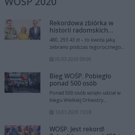
WOŚP 2020
Rekordowa zbiórka w
historii radomskich
finałów WOŚP
480, 293 43 zł – to kwota jaką
zebrano podczas tegorocznego
finału Wielkiej Orkiestry
05.03.2020 09:05
Świątecznej Pomocy w Radomiu. To
absolutny rekord w historii
Bieg WOŚP. Pobiegło
radomskich finałów WOŚP.
ponad 500 osób
Ponad 500 osób wzięło udział w
biegu Wielkiej Orkiestry
Świątecznej Pomocy.
13.01.2020 13:59
Organizatorem wydarzenia było
stowarzyszenie Biegiem Radom!.
WOŚP. Jest rekord!