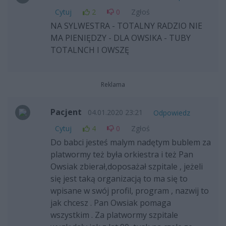
Cytuj
2
0
Zgłoś
NA SYLWESTRA - TOTALNY RADZIO NIE
MA PIENIĘDZY - DLA OWSIKA - TUBY
TOTALNCH I OWSZĘ
Reklama
Pacjent
04.01.2020 23:21
Odpowiedz
Cytuj
4
0
Zgłoś
Do babci jesteś malym nadętym bublem za
platwormy też była orkiestra i też Pan
Owsiak zbierał,doposażał szpitale , jeżeli
się jest taką organizacją to ma się to
wpisane w swój profil, program , nazwij to
jak chcesz . Pan Owsiak pomaga
wszystkim . Za platwormy szpitale