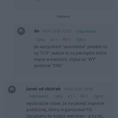
Reklama
du
05.01.2020 12:37
Odpowiedz
Cytuj
0
0
Zgłoś
do wszystkich "anonimów" podatki to
są "ICH" ,wasze to są pieniądze które
macie w kieszeni, chyba że "WY"
jesteście "ONI"
Jurek od zbiórek
04.01.2020 19:43
Odpowiedz
Cytuj
5
0
Zgłoś
wyobraźcie sobie, że na jakiejś imprezie
publicznej, którą organizował PiS
zaciukano by kogoś ważnego - a tu nic,