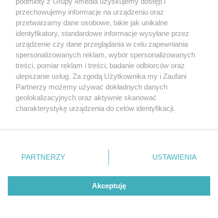
podmioty z Grupy 4media uzyskujemy dostęp i
przechowujemy informacje na urządzeniu oraz
przetwarzamy dane osobowe, takie jak unikalne
identyfikatory, standardowe informacje wysyłane przez
urządzenie czy dane przeglądania w celu zapewniania
spersonalizowanych reklam, wybór spersonalizowanych
treści, pomiar reklam i treści, badanie odbiorców oraz
ulepszanie usług. Za zgodą Użytkownika my i Zaufani
Partnerzy możemy używać dokładnych danych
geolokalizacyjnych oraz aktywnie skanować
charakterystykę urządzenia do celów identyfikacji.
Ponieważ cenimy Twoją prywatność, prosimy o zgodę na
Hulajnogi elektryczne pod lupą policji. Od
korzystanie z tych technologii poprzez kliknięcie
marca odnotowano już 28 zdarzeń
„Akceptuję”. Zgoda jest dobrowolna i zawsze możesz ją
Data dodania artykułu:
08.08.2026 17:45
zmienić/wycofać klikając przycisk ustawień prywatności
PARTNERZY
USTAWIENIA
Kategorie artykułu:
Radom
znajdujący się w lewym dolnym rogu strony
. Niektóre
rodzaje przetwarzania danych nie wymagają zgody
użytkownika, ale masz prawo sprzeciwić się takiemu
Akceptuję
przetwarzaniu. Preferencje będą miały zastosowania tylko
na tej witrynie.