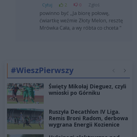
Cytuj
2
0
Zgłoś
powinno być ,,Ja biorę połowę,
ćwiartkę weźmie Złoty Melon, resztę
Mrówka Cała, a wy róbta co chceta "
#WieszPierwszy
Poprzednie
Następ
Święty Mikołaj Dieguez, czyli
wnioski po Górniku
Ruszyła Decathlon IV Liga.
Remis Broni Radom, derbowa
wygrana Energii Kozienice