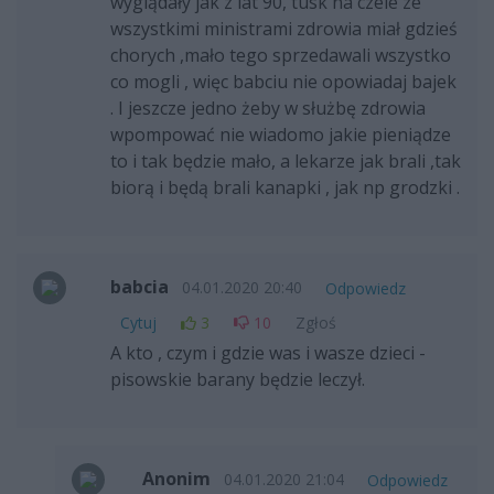
wyglądały jak z lat 90, tusk na czele ze
wszystkimi ministrami zdrowia miał gdzieś
chorych ,mało tego sprzedawali wszystko
co mogli , więc babciu nie opowiadaj bajek
. I jeszcze jedno żeby w służbę zdrowia
wpompować nie wiadomo jakie pieniądze
to i tak będzie mało, a lekarze jak brali ,tak
biorą i będą brali kanapki , jak np grodzki .
babcia
04.01.2020 20:40
Odpowiedz
Cytuj
3
10
Zgłoś
A kto , czym i gdzie was i wasze dzieci -
pisowskie barany będzie leczył.
Anonim
04.01.2020 21:04
Odpowiedz