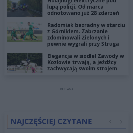
Hulajnogi elektryczne pod
lupą policji. Od marca
odnotowano już 28 zdarzeń
Radomiak bezradny w starciu
z Górnikiem. Zabrzanie
zdominowali Zielonych i
pewnie wygrali przy Struga
Elegancja w siodle! Zawody w
Kozłowie trwają, a jeźdźcy
zachwycają swoim strojem
REKLAMA
NAJCZĘŚCIEJ CZYTANE
Poprzednie
Następ