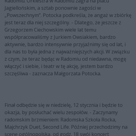
Radomiu. Orkiestra w Radomiu zagra na placu
Jagiellońskim, a sztab ponownie zagości w
„Powszechnym”. Potocka podkreśla, że angaż w zbiórkę
jest teraz dla niej szczególny. - Dlatego, że jeszcze z
Grzegorzem Ciechowskim wiele lat temu
współpracowaliśmy z Jurkiem Owsiakiem, bardzo
aktywnie, bardzo intensywnie przyjaźnimy się od lat, i
dla nas to była jedna z najważniejszych akcji. W związku
z czym, że teraz będąc w Radomiu od niedawna, mogę
włączyć i siebie, i teatr w tę akcję, jestem bardzo
szczęśliwa - zaznacza Małgorzata Potocka.
Finał odbędzie się w niedzielę, 12 stycznia i będzie to
okazja, by posłuchać wielu zespołów. - Zaczynamy
radomskim brzmieniem: Radomska Szkoła Rocka,
Majchrzyk Duet, Second Life. Później przechodzimy na
scenę ogólnopolską, od godz. 18 swój koncert