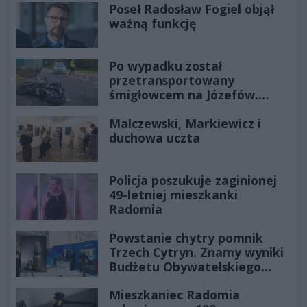
Poseł Radosław Fogiel objął
ważną funkcję
Po wypadku został
przetransportowany
śmigłowcem na Józefów.
Historia mrozi krew w żyłach
Malczewski, Markiewicz i
duchowa uczta
Policja poszukuje zaginionej
49-letniej mieszkanki
Radomia
Powstanie chytry pomnik
Trzech Cytryn. Znamy wyniki
Budżetu Obywatelskiego
2027
Mieszkaniec Radomia