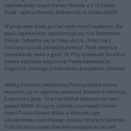
zapowiedziały zespół Banda i Wanda, a o 19 Sidney
Polak - wylicza Bartosz Bednarczyk ze sztabu WOŚP.
W programie finału jest też wiele innych wydarzeń. Na
placu Jagiellońskim zaprezentują się m.in. Radomskie
Klasyki. Odbędzie się też bieg uliczny „Policz się z
cukrzycą i ucz się pierwszej pomocy”. Finał zakończy
światełko do nieba o godz. 20. Przy dźwiękach Sound of
Silence będziemy wspominać Pawła Adamowicza,
tragicznie zmarłego przed rokiem prezydenta Gdańska.
Wielką Orkiestrę Świątecznej Pomocy będzie można
wesprzeć już w najbliższy weekend, bowiem w niedzielę,
5 stycznia o godz. 15 w hali MOSiR odbędzie się mecz
gwiazd RNBA. Drużynę zachodu poprowadzi trener
HydroTrucku Robert Witka, a Wschodu były
szkoleniowiec radomskiego zespołu Wojciech Kamiński.
Podczas meczu będą zbierane pieniądze do puszek.