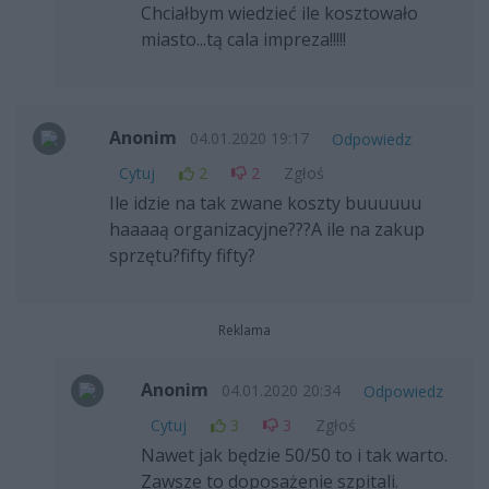
Chciałbym wiedzieć ile kosztowało
miasto...tą cala impreza!!!!!
Anonim
04.01.2020 19:17
Odpowiedz
Cytuj
2
2
Zgłoś
Ile idzie na tak zwane koszty buuuuuu
haaaaą organizacyjne???A ile na zakup
sprzętu?fifty fifty?
Reklama
Anonim
04.01.2020 20:34
Odpowiedz
Cytuj
3
3
Zgłoś
Nawet jak będzie 50/50 to i tak warto.
Zawsze to doposażenie szpitali.