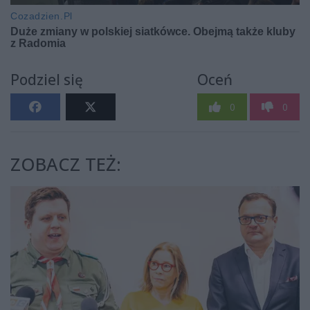
Podziel się
Oceń
0
0
ZOBACZ TEŻ: