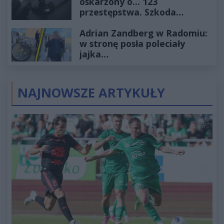
oskarżony o... 123
przestępstwa. Szkoda
wyceniona na ponad milion
Adrian Zandberg w Radomiu:
złotych
w stronę posła poleciały
jajka…
NAJNOWSZE ARTYKUŁY