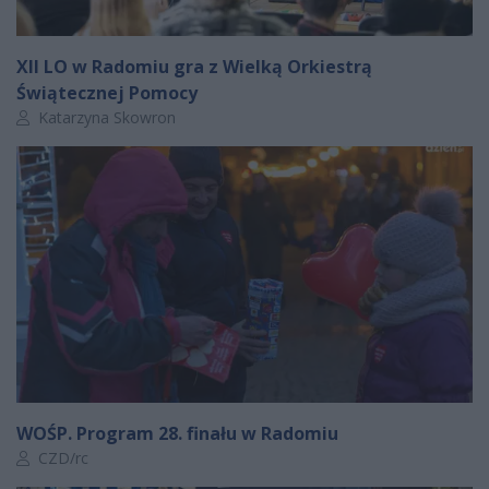
XII LO w Radomiu gra z Wielką Orkiestrą
Świątecznej Pomocy
Autor artykułu:
Katarzyna Skowron
WOŚP. Program 28. finału w Radomiu
Autor artykułu:
CZD/rc