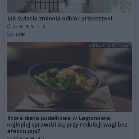
Jak światło zmienia odbiór przestrzeni
Data dodania artykułu:
07.08.2026 15:35
Kategorie artykułu:
Styl życia
ARTYKUŁ SPONSOROWANY
Która dieta pudełkowa w Legionowie
najlepiej sprawdzi się przy redukcji wagi bez
efektu jojo?
Data dodania artykułu:
07.08.2026 15:34