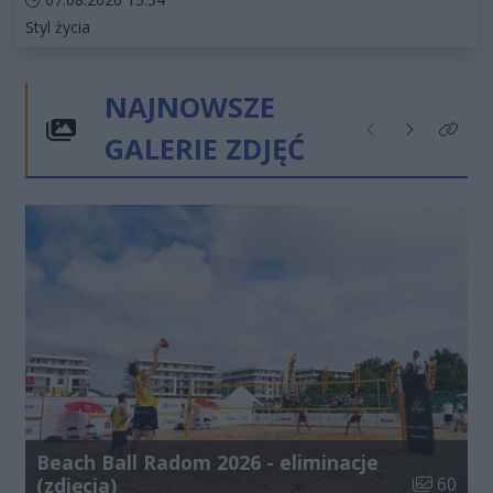
Kategorie artykułu:
Styl życia
NAJNOWSZE
GALERIE ZDJĘĆ
Poprzednie
Następne
Kliknij
Beach Ball Radom 2026 - eliminacje
Liczba zdj
(zdjęcia)
60