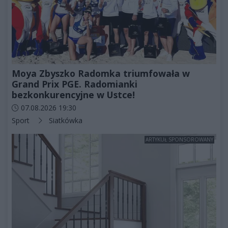
Moya Zbyszko Radomka triumfowała w
Grand Prix PGE. Radomianki
bezkonkurencyjne w Ustce!
Data dodania artykułu:
07.08.2026 19:30
Kategorie artykułu:
Sport
Siatkówka
ARTYKUŁ SPONSOROWANY