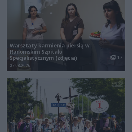
Warsztaty karmienia piersią w
Radomskim Szpitalu
Liczba zdj
Specjalistycznym (zdjęcia)
17
Data dodania galerii:
07.08.2026