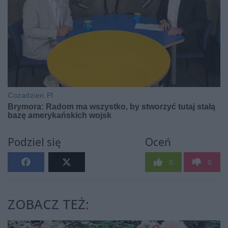
Podziel się
Oceń
0
0
ZOBACZ TEŻ: