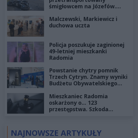
śmigłowcem na Józefów.
Historia mrozi krew w żyłach
Malczewski, Markiewicz i
duchowa uczta
Policja poszukuje zaginionej
49-letniej mieszkanki
Radomia
Powstanie chytry pomnik
Trzech Cytryn. Znamy wyniki
Budżetu Obywatelskiego
2027
Mieszkaniec Radomia
oskarżony o... 123
przestępstwa. Szkoda
wyceniona na ponad milion
złotych
NAJNOWSZE ARTYKUŁY