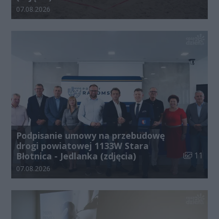
Data dodania galerii:
07.08.2026
Podpisanie umowy na przebudowę
drogi powiatowej 1133W Stara
Liczba zdj
Błotnica - Jedlanka (zdjęcia)
11
Data dodania galerii:
07.08.2026