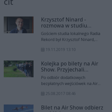
cit
Krzysztof Ninard -
rozmowa w studiu
lokalnym Radia Rekord
Gościem studia lokalnego Radia
Rekord był Krzysztof Ninard,
przewodnik z Centrum Informacji
19.11.2019 13:10
Turystycznej w Radomiu.
Rozmawiała Roksana Chalabry.
Kolejka po bilety na Air
Show. Przyjechali
strażnicy
Po odbiór dodatkowych
bezpłatnych wejściówek na Air
Show kolejki ustawiły się na parę
25.08.2017 08:46
godzin przed otwarciem punktów
CIT. Wejściówki rozeszły się
Bilet na Air Show odbierz
błyskawicznie. Konieczna była