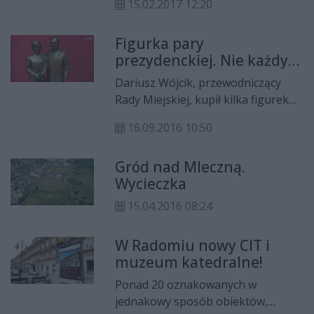
15.02.2017 12:20
kontroli przeprowadzonej przez
MROT. - To bardzo dotkliwa dla nas
Figurka pary
kara. Chodzi o jeden bardzo
prezydenckiej. Nie każdy
restrykcyjny zapis - mówi Robert
godzien?
Dębicki, dyrektor zarządzający
Dariusz Wójcik, przewodniczący
MOSiR.
Rady Miejskiej, kupił kilka figurek
Lecha i Marii Kaczyńskich. Z
16.09.2016 10:50
prywatnych pieniędzy. - Będę je
wręczał osobom, które są tego
Gród nad Mleczną.
godne, a nie każdy jest – mówi.
Wycieczka
15.04.2016 08:24
W Radomiu nowy CIT i
muzeum katedralne!
Ponad 20 oznakowanych w
jednakowy sposób obiektów,