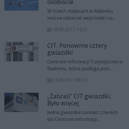
osobiście
interwencja straży miejskiej.
W trzech miejscach w Radomiu
można odbierać wejściówki na
pokazy lotnicze Air Show 2017. Ma
18.08.2017 14:22
być to ułatwienie dla mieszkańców
naszego miasta.
CIT. Ponownie cztery
gwiazdki
Centrum Informacji Turystycznej w
Radomiu, które podlega pod
MOSiR, z powrotem otrzymało
07.05.2017 08:13
czwartą, najwyższą kategorię
certyfikacji. - Radom jest w
„Zabrali” CIT gwiazdki.
pierwszej lidze, jeśli chodzi o
Było więcej
szybkość naprawiania zgłoszonych
uwag – mówi Iwona Majewska,
Jedna gwiazdka zamiast czterech
przewodnicząca komisji certyfikacji
dla Centrum Informacji
przy MROT.
Turystycznej przy dworcu w wyniku