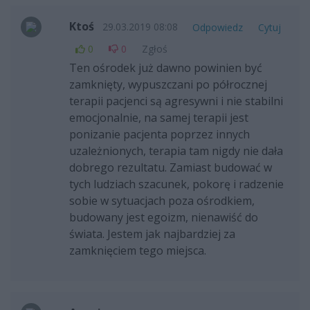
Ktoś
29.03.2019 08:08
Odpowiedz
Cytuj
0
0
Zgłoś
Ten ośrodek już dawno powinien być
zamknięty, wypuszczani po półrocznej
terapii pacjenci są agresywni i nie stabilni
emocjonalnie, na samej terapii jest
ponizanie pacjenta poprzez innych
uzależnionych, terapia tam nigdy nie dała
dobrego rezultatu. Zamiast budować w
tych ludziach szacunek, pokorę i radzenie
sobie w sytuacjach poza ośrodkiem,
budowany jest egoizm, nienawiść do
świata. Jestem jak najbardziej za
zamknięciem tego miejsca.