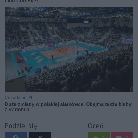
Podziel się
Oceń
0
0