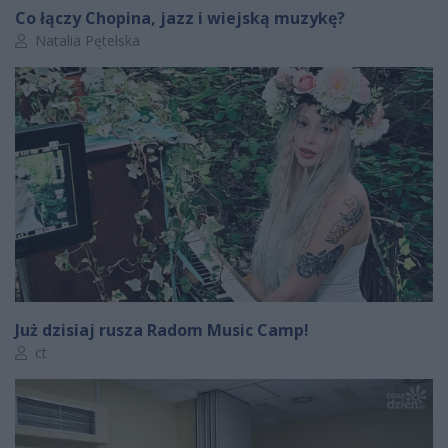
Co łączy Chopina, jazz i wiejską muzykę?
Autor artykułu:
Natalia Pętelska
Już dzisiaj rusza Radom Music Camp!
Autor artykułu:
ct