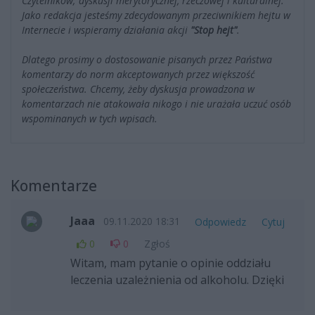
Czytelników; dyskusji merytorycznej, rzeczowej i kulturalnej.
Jako redakcja jesteśmy zdecydowanym przeciwnikiem hejtu w
Internecie i wspieramy działania akcji
"Stop hejt"
.
Dlatego prosimy o dostosowanie pisanych przez Państwa
komentarzy do norm akceptowanych przez większość
społeczeństwa. Chcemy, żeby dyskusja prowadzona w
komentarzach nie atakowała nikogo i nie urażała uczuć osób
wspominanych w tych wpisach.
Komentarze
Jaaa
09.11.2020 18:31
Odpowiedz
Cytuj
0
0
Zgłoś
Witam, mam pytanie o opinie oddziału
leczenia uzależnienia od alkoholu. Dzięki