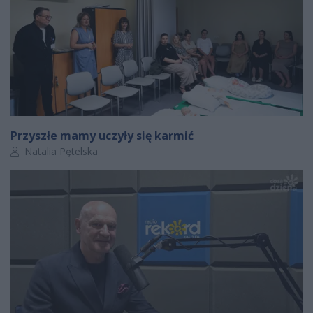
Przyszłe mamy uczyły się karmić
Autor artykułu:
Natalia Pętelska