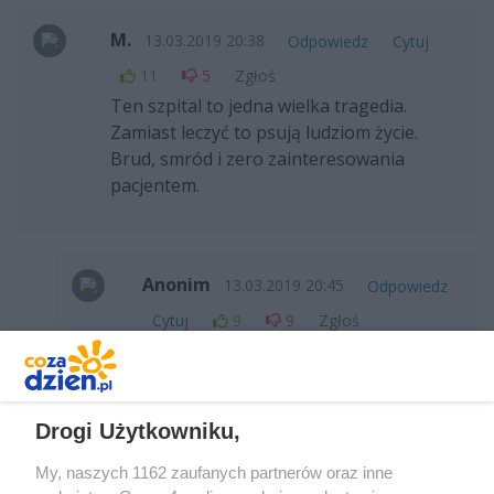
M.
13.03.2019 20:38
Odpowiedz
Cytuj
11
5
Zgłoś
Ten szpital to jedna wielka tragedia.
Zamiast leczyć to psują ludziom życie.
Brud, smród i zero zainteresowania
pacjentem.
Anonim
13.03.2019 20:45
Odpowiedz
Cytuj
9
9
Zgłoś
w d... byłeś i g... widziałeś
Drogi Użytkowniku,
M.
14.03.2019 11:58
Odpowiedz
My, naszych 1162 zaufanych partnerów oraz inne
Cytuj
8
3
Zgłoś