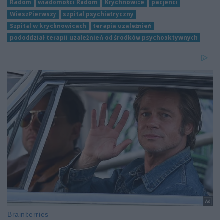
Radom
wiadomości Radom
Krychnowice
pacjenci
WieszPierwszy
szpital psychiatryczny
Szpital w krychnowicach
terapia uzależnień
pododdział terapii uzależnień od środków psychoaktywnych