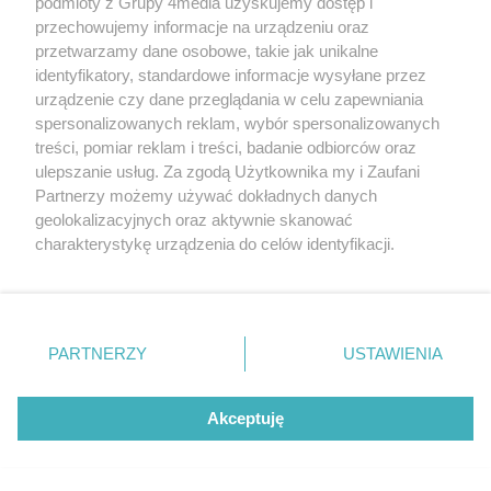
podmioty z Grupy 4media uzyskujemy dostęp i
A wlasnie widziałam jak się traktuje na
przechowujemy informacje na urządzeniu oraz
oddziałach psychiatrycznych
przetwarzamy dane osobowe, takie jak unikalne
pacjentów, ktorzy są niepełnosprawni.
identyfikatory, standardowe informacje wysyłane przez
Ci ludzie nie mają serca ani sumienia.
urządzenie czy dane przeglądania w celu zapewniania
spersonalizowanych reklam, wybór spersonalizowanych
Oczywiście zdarzają się wyjątki, ale
treści, pomiar reklam i treści, badanie odbiorców oraz
niestety w mniejszości.
ulepszanie usług. Za zgodą Użytkownika my i Zaufani
Partnerzy możemy używać dokładnych danych
geolokalizacyjnych oraz aktywnie skanować
Reklama
charakterystykę urządzenia do celów identyfikacji.
Ponieważ cenimy Twoją prywatność, prosimy o zgodę na
Anonim
14.03.2019 21:17
Odpowiedz
korzystanie z tych technologii poprzez kliknięcie
„Akceptuję”. Zgoda jest dobrowolna i zawsze możesz ją
Cytuj
2
5
Zgłoś
zmienić/wycofać klikając przycisk ustawień prywatności
Szpital w krychnowicach zmienił się na
PARTNERZY
USTAWIENIA
znajdujący się w lewym dolnym rogu strony
. Niektóre
przestrzeni ostatnich lat, budynki są
rodzaje przetwarzania danych nie wymagają zgody
zmodernizowane, wyremontowane,
użytkownika, ale masz prawo sprzeciwić się takiemu
Akceptuję
czystość bieżąca jest utrzymywana na
przetwarzaniu. Preferencje będą miały zastosowania tylko
wysokim poziomie, radzę zająć się
na tej witrynie.
syren i brudem u siebie w domu,