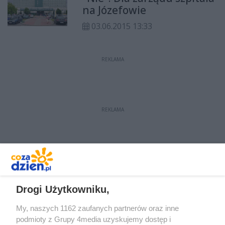
na Józefowie
03.06.2015 13:33
REKLAMA
REKLAMA
REKLAMA
Drogi Użytkowniku,
My, naszych 1162 zaufanych partnerów oraz inne
podmioty z Grupy 4media uzyskujemy dostęp i