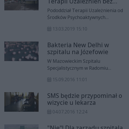
Terapii Uzależnień bez
do spotkania jest rozpoczęcie
kontraktu. Co dalej z
pierwszych w Radomiu warsztatów
Pododdział Terapii Uzależnienia od
pacjentami?
terapii simontonowskiej.
Środków Psychoaktywnych
mieszczący się w Szpitalu
13.03.2019 15:10
Psychiatrycznym przy ul.
Krychnowickej ma zostać
Bakteria New Delhi w
zamknięty, ponieważ MOW NFZ,
szpitalu na Józefowie
nie przedłużył kontraktu ze
szpitalem. - Likwidacja pododdziału
W Mazowieckim Szpitalu
uniemożliwia nam dokończenie
Specjalistycznym w Radomiu
rozpoczętej terapii w warunkach,
przebywa obecnie 5 osób, które są
które mamy obecnie – mówią
15.09.2016 11:01
nosicielami bakterii zwanej New
oburzeni pacjenci, którzy obawiają
Delhi.
się, że po zamknięciu pododdziału
SMS będzie przypominał o
będą pozostawieni sami sobie.
wizycie u lekarza
04.07.2016 12:24
"Nie"! Dla zarządu szpitala