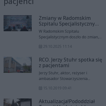
pacjenci
Zmiany w Radomskim
Szpitalu Specjalistycznym.
Pacjenci będą zadowoleni
W Radomskim Szpitalu
Specjalistycznym doszło do zmian,
które poprawią komfort pacjentów
29.10.2025 11:14
i gości tej placówki. Pojawiły się
nowe oznaczenia i czytelne
RCO. Jerzy Stuhr spotka się
drogowskazy ułatwiające
z pacjentami
poruszanie po obiekcie.
Jerzy Stuhr, aktor, reżyser i
ambasador Stowarzyszenia
Unicorn, odwiedzi w czwartek, 17
15.10.2019 09:41
października, Radom, aby spotkać
się z pacjentami szpitala
Aktualizacja!Pododdział
onkologicznego na Wacynie. Okazją