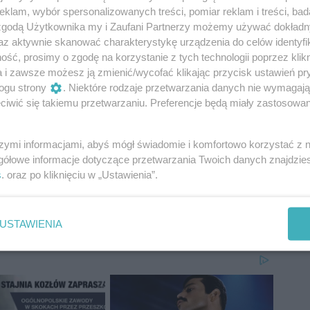
jęcia nogi z gazu. Poza tym przy krawężnikach
klam, wybór spersonalizowanych treści, pomiar reklam i treści, bad
zięki temu można przejechać rowerem bez utrudnień
 zgodą Użytkownika my i Zaufani Partnerzy możemy używać dokład
az aktywnie skanować charakterystykę urządzenia do celów identyfi
ść, prosimy o zgodę na korzystanie z tych technologii poprzez klikn
a i zawsze możesz ją zmienić/wycofać klikając przycisk ustawień pr
d. - Koszt prac to 2 mln. 513 tys. zł. - Zgodnie z
ogu strony
. Niektóre rodzaje przetwarzania danych nie wymagaj
tów przebudowy ulic Dzierzkowskiej i
iwić się takiemu przetwarzaniu. Preferencje będą miały zastosowania
zonego w pobliżu budynku usługowo-handlowego -
szymi informacjami, abyś mógł świadomie i komfortowo korzystać z
gółowe informacje dotyczące przetwarzania Twoich danych znajdzi
s
. oraz po kliknięciu w „Ustawienia”.
USTAWIENIA