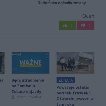
Oceń
0
0
ał
Będą utrudnienia
ZDJĘCIA
na Zamłyniu.
Powstaje ostatni
Zobacz objazdy
odcinek Trasy N-S.
Autor artykułu:
Maciej Kowalski
Otwarcie jeszcze w
tym roku