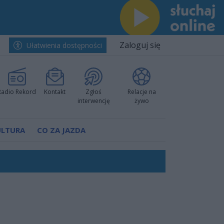
Zaloguj się
Ułatwienia dostępności
Radio Rekord
Kontakt
Zgłoś
Relacje na
interwencję
żywo
ULTURA
CO ZA JAZDA
ów pokazali klasę
rzowi
worzyć nową sportową tradycję"
ruchu