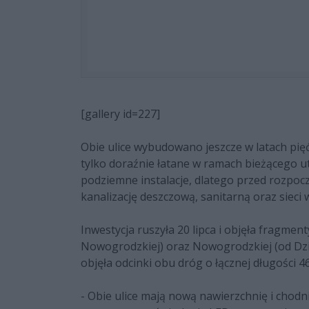
[gallery id=227]
Obie ulice wybudowano jeszcze w latach pięć
tylko doraźnie łatane w ramach bieżącego u
podziemne instalacje, dlatego przed rozp
kanalizację deszczową, sanitarną oraz sieci
Inwestycja ruszyła 20 lipca i objęła fragmen
Nowogrodzkiej) oraz Nowogrodzkiej (od Dz
objęła odcinki obu dróg o łącznej długości 
- Obie ulice mają nową nawierzchnię i chod