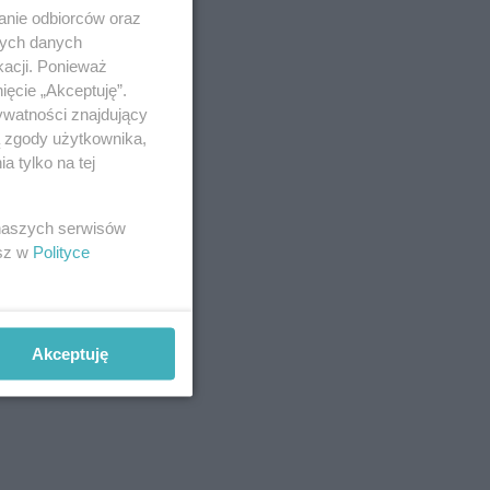
anie odbiorców oraz
nych danych
kacji. Ponieważ
ięcie „Akceptuję”.
ywatności znajdujący
ą zgody użytkownika,
 tylko na tej
 naszych serwisów
esz w
Polityce
Akceptuję