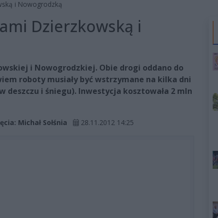
owską i Nowogrodzką
cami Dzierzkowską i
owskiej i Nowogrodzkiej. Obie drogi oddano do
iem roboty musiały być wstrzymane na kilka dni
 deszczu i śniegu). Inwestycja kosztowała 2 mln
jęcia: Michał Sołśnia
28.11.2012 14:25