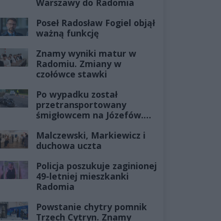
Warszawy do Radomia
Poseł Radosław Fogiel objął
ważną funkcję
Znamy wyniki matur w
Radomiu. Zmiany w
czołówce stawki
Po wypadku został
przetransportowany
śmigłowcem na Józefów.
Historia mrozi krew w
Malczewski, Markiewicz i
żyłach
duchowa uczta
Policja poszukuje zaginionej
49-letniej mieszkanki
Radomia
Powstanie chytry pomnik
Trzech Cytryn. Znamy