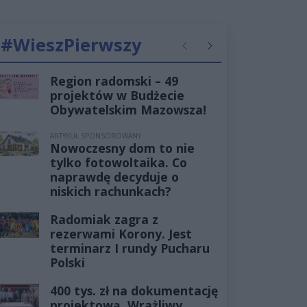
#WieszPierwszy
Poprzednie
Następne
Region radomski – 49
projektów w Budżecie
Obywatelskim Mazowsza!
ARTYKUŁ SPONSOROWANY
Nowoczesny dom to nie
tylko fotowoltaika. Co
naprawdę decyduje o
niskich rachunkach?
Radomiak zagra z
rezerwami Korony. Jest
terminarz I rundy Pucharu
Polski
400 tys. zł na dokumentację
projektową. Wrażliwy