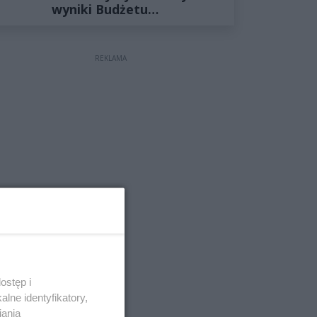
wyniki Budżetu
Obywatelskiego 2027
REKLAMA
ostęp i
lne identyfikatory,
iania