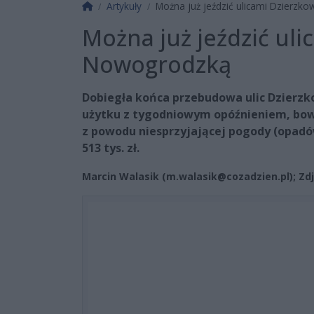
Strona główna
Artykuły
Można już jeździć ulicami Dzierzk
Można już jeździć uli
Nowogrodzką
Dobiegła końca przebudowa ulic Dzierzk
użytku z tygodniowym opóźnieniem, bow
z powodu niesprzyjającej pogody (opadów
513 tys. zł.
Marcin Walasik (
m.walasik@cozadzien.pl
); Zd