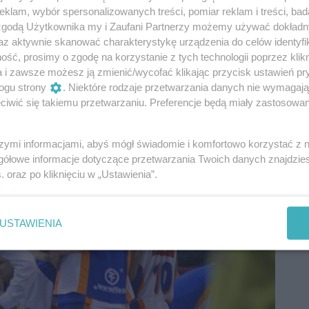
ych dwudziestu minutach zaliczył na swoim koncie
klam, wybór spersonalizowanych treści, pomiar reklam i treści, bad
 zgodą Użytkownika my i Zaufani Partnerzy możemy używać dokład
az aktywnie skanować charakterystykę urządzenia do celów identyfi
ść, prosimy o zgodę na korzystanie z tych technologii poprzez klikn
a i zawsze możesz ją zmienić/wycofać klikając przycisk ustawień pr
ogu strony
. Niektóre rodzaje przetwarzania danych nie wymagaj
iwić się takiemu przetwarzaniu. Preferencje będą miały zastosowania
szymi informacjami, abyś mógł świadomie i komfortowo korzystać z
gółowe informacje dotyczące przetwarzania Twoich danych znajdzi
s
. oraz po kliknięciu w „Ustawienia”.
USTAWIENIA