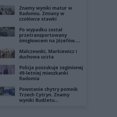
Znamy wyniki matur w
Radomiu. Zmiany w
czołówce stawki
Po wypadku został
przetransportowany
śmigłowcem na Józefów.
Historia mrozi krew w
Malczewski, Markiewicz i
żyłach
duchowa uczta
Policja poszukuje zaginionej
49-letniej mieszkanki
Radomia
Powstanie chytry pomnik
Trzech Cytryn. Znamy
wyniki Budżetu
Obywatelskiego 2027