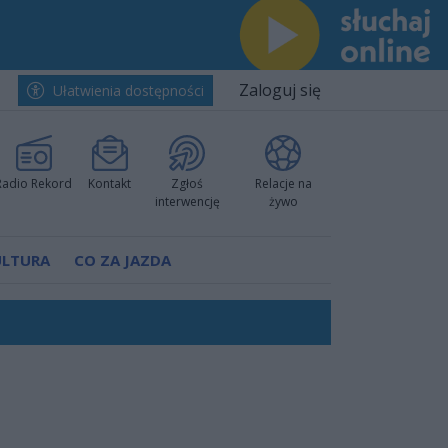
Zaloguj się
Ułatwienia dostępności
Radio Rekord
Kontakt
Zgłoś
Relacje na
interwencję
żywo
ULTURA
CO ZA JAZDA
rzowi
worzyć nową sportową tradycję"
ruchu