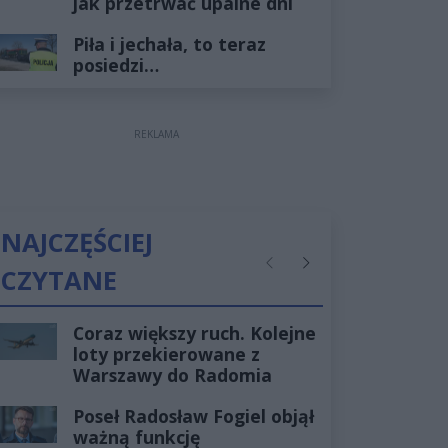
jak przetrwać upalne dni
Piła i jechała, to teraz
posiedzi…
REKLAMA
NAJCZĘŚCIEJ
CZYTANE
Poprzednie
Następne
Coraz większy ruch. Kolejne
loty przekierowane z
Warszawy do Radomia
Poseł Radosław Fogiel objął
ważną funkcję