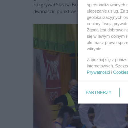
rozgrywał Slavisa Bogavac, który w pierwsz
spersonalizowanych re
dwanaście punktów.
ulepszanie usług. Za
geolokalizacyjnych or
cenimy Twoją prywatno
Zgoda jest dobrowoln
się w lewym dolnym r
ale masz prawo sprzec
witrynie.
Zapoznaj się z poniż
internetowych. Szcze
Prywatności
i
Cookie
PARTNERZY