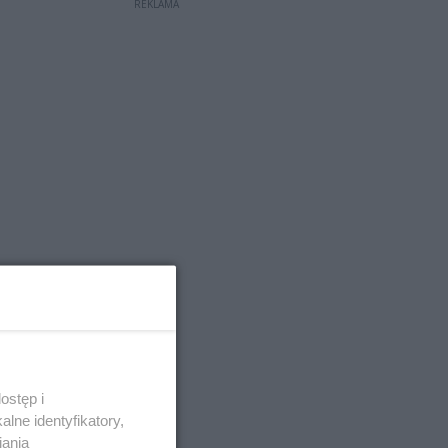
REKLAMA
ostęp i
lne identyfikatory,
iania