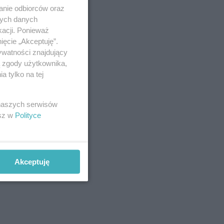
anie odbiorców oraz
nych danych
kacji. Ponieważ
ięcie „Akceptuję”.
ywatności znajdujący
ą zgody użytkownika,
 tylko na tej
 naszych serwisów
esz w
Polityce
Akceptuję