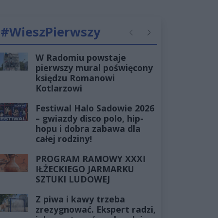
#WieszPierwszy
Poprzednie
Następne
W Radomiu powstaje
pierwszy mural poświęcony
księdzu Romanowi
Kotlarzowi
Festiwal Halo Sadowie 2026
– gwiazdy disco polo, hip-
hopu i dobra zabawa dla
całej rodziny!
PROGRAM RAMOWY XXXI
IŁŻECKIEGO JARMARKU
SZTUKI LUDOWEJ
Z piwa i kawy trzeba
zrezygnować. Ekspert radzi,