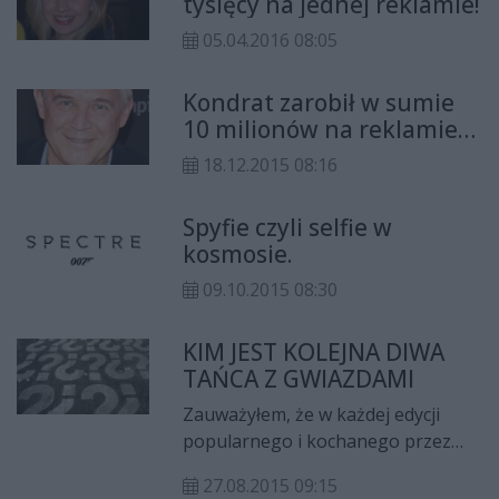
tysięcy na jednej reklamie!
05.04.2016 08:05
Kondrat zarobił w sumie
10 milionów na reklamie
banku.
18.12.2015 08:16
Spyfie czyli selfie w
kosmosie.
09.10.2015 08:30
KIM JEST KOLEJNA DIWA
TAŃCA Z GWIAZDAMI
Zauważyłem, że w każdej edycji
popularnego i kochanego przez
widzów „Tańca z Gwiazdami” trafia
27.08.2015 09:15
się co najmniej jedna diwa. Jest to z