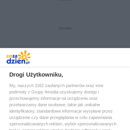
MZDiK.
wyborcze. Czy ta zmiana wpłynie na
wygląd miasta?
REKLAMA
REKLAMA
Drogi Użytkowniku,
My, naszych 1162 zaufanych partnerów oraz inne
podmioty z Grupy 4media uzyskujemy dostęp i
przechowujemy informacje na urządzeniu oraz
przetwarzamy dane osobowe, takie jak unikalne
identyfikatory, standardowe informacje wysyłane przez
urządzenie czy dane przeglądania w celu zapewniania
spersonalizowanych reklam, wybór spersonalizowanych
Redakcja
Reklama
Prywatność
Praca Łódź
treści, pomiar reklam i treści, badanie odbiorców oraz