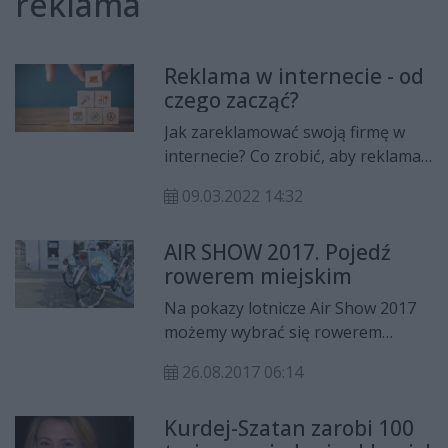
reklama
Reklama w internecie - od
czego zacząć?
Jak zareklamować swoją firmę w
internecie? Co zrobić, aby reklama
trafiała do właściwych osób? Gdzie
09.03.2022 14:32
wykonać pierwszy krok? To pytania
bardzo często powtarzane przez
AIR SHOW 2017. Pojedź
właścicieli firm. Czas więc na nie
rowerem miejskim
odpowiedzieć i wskazać, od czego
zacząć reklamę w internecie.
Na pokazy lotnicze Air Show 2017
możemy wybrać się rowerem
miejskim. Od czwartku kilkadziesiąt
26.08.2017 06:14
z nich ma logo Radia Rekord.
Kurdej-Szatan zarobi 100