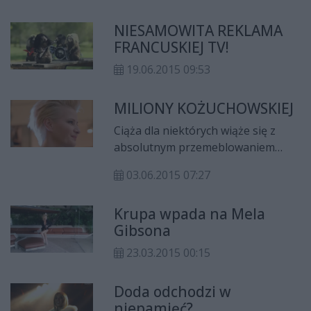
reguły osobnik, który uważa, że z
NIESAMOWITA REKLAMA
pewnością wygra już na starcie i to
FRANCUSKIEJ TV!
tylko kwestia czasu, aż… inni się o
tym przekonają. Prawda jest jednak
19.06.2015 09:53
taka, że w większości przypadków
psują tylko sobie i innym humor, a
MILIONY KOŻUCHOWSKIEJ
wygranej jak nie było tak nie ma.
Według doniesień Faktu, możemy
Ciąża dla niektórych wiąże się z
mieć kolejny taki przypadek, tym
absolutnym przemeblowaniem
razem jednak nieco
swojego doczesnego życia – dla
03.06.2015 07:27
niespodziewany. Wielkoformatowa
innych jest to wizja dłuższego
gwiazda szklanego ekranu, która w
urlopu.
Krupa wpada na Mela
showbiznesie jest od zaledwie
Gibsona
trzech lat zdążyła już swoje
zarobić.
23.03.2015 00:15
Doda odchodzi w
niepamięć?