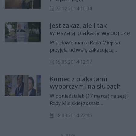
22.12.2014 10:04
Jest zakaz, ale i tak
wieszają plakaty wyborcze
W połowie marca Rada Miejska
przyjęła uchwałę zakazującą
wieszania reklam oraz plakatów
15.05.2014 12:17
wyborczych na słupach
oświetleniowych, zlokalizowanych
Koniec z plakatami
w pasach drogowych. Do tego
wyborczymi na słupach
zakazu nie zastosował się komitet
wyborczy kandydata do
W poniedziałek (17 marca) na sesji
europarlamentu Wojciecha
Rady Miejskiej została
Jasińskiego. Osobie, która
zaakceptowana uchwała, która
rozwiesiła plakaty grozi m.in.
18.03.2014 22:46
zakazuje wieszania reklam przy
mandat do 500 zł oraz dodatkowo
najbardziej ruchliwych ulicach.
kara finansowa nałożona przez
Zakaz obejmie również plakaty
REKLAMA