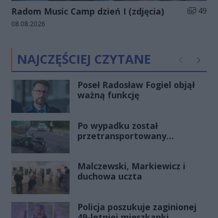
Liczba zd
Radom Music Camp dzień I (zdjęcia)
49
Data dodania galerii:
08.08.2026
NAJCZĘŚCIEJ CZYTANE
Poprzednie
Następ
Poseł Radosław Fogiel objął
ważną funkcję
Po wypadku został
przetransportowany
śmigłowcem na Józefów.
Historia mrozi krew w żyłach
Malczewski, Markiewicz i
duchowa uczta
Policja poszukuje zaginionej
49-letniej mieszkanki