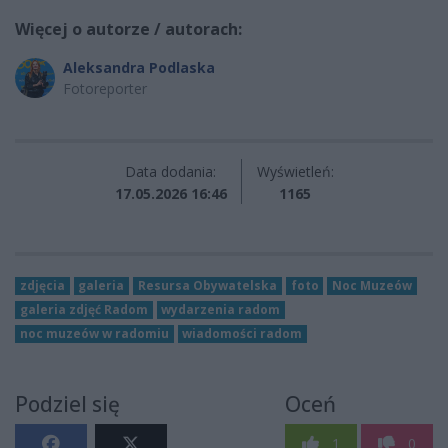
Więcej o autorze / autorach:
Aleksandra Podlaska
Fotoreporter
Data dodania:
Wyświetleń:
17.05.2026 16:46
1165
zdjęcia
galeria
Resursa Obywatelska
foto
Noc Muzeów
galeria zdjęć Radom
wydarzenia radom
noc muzeów w radomiu
wiadomości radom
Podziel się
Oceń
1
0