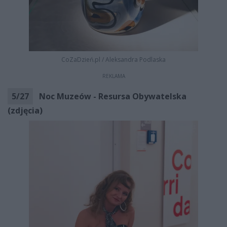
CoZaDzień.pl
/
Aleksandra Podlaska
REKLAMA
5
/
27
Noc Muzeów - Resursa Obywatelska
(zdjęcia)