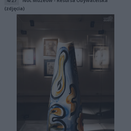
4
/
27
Noc Muzeów - Resursa Obywatelska
(zdjęcia)