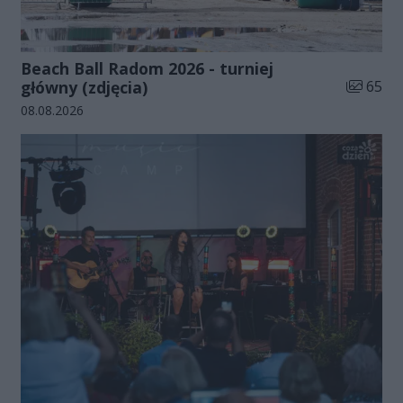
Beach Ball Radom 2026 - turniej
Liczba zd
główny (zdjęcia)
65
Data dodania galerii:
08.08.2026