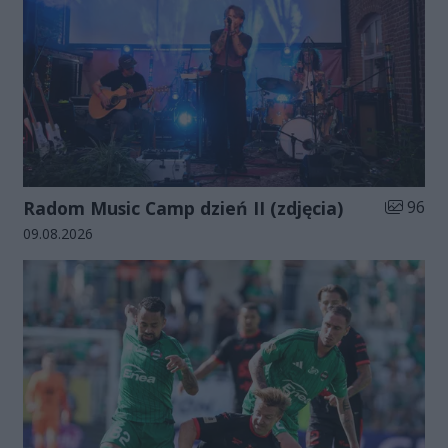
Liczba zd
Radom Music Camp dzień II (zdjęcia)
96
Data dodania galerii:
09.08.2026