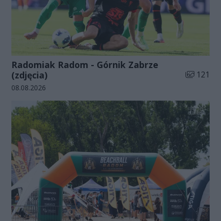
Radomiak Radom - Górnik Zabrze
Liczba zdj
(zdjęcia)
121
Data dodania galerii:
08.08.2026