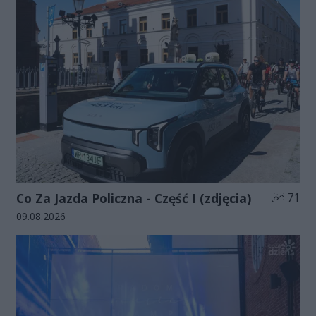
Liczba zd
Co Za Jazda Policzna - Część I (zdjęcia)
71
Data dodania galerii:
09.08.2026