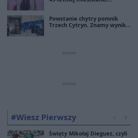
Radomia
Powstanie chytry pomnik
Trzech Cytryn. Znamy wyniki
Budżetu Obywatelskiego
2027
REKLAMA
REKLAMA
#Wiesz Pierwszy
Poprzednie
Następ
Święty Mikołaj Dieguez, czyli