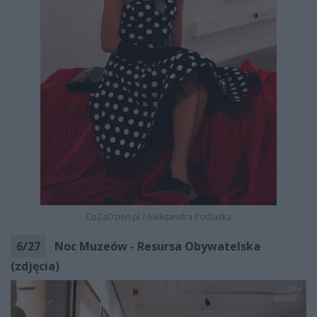
CoZaDzień.pl
/
Aleksandra Podlaska
6
/
27
Noc Muzeów - Resursa Obywatelska
(zdjęcia)