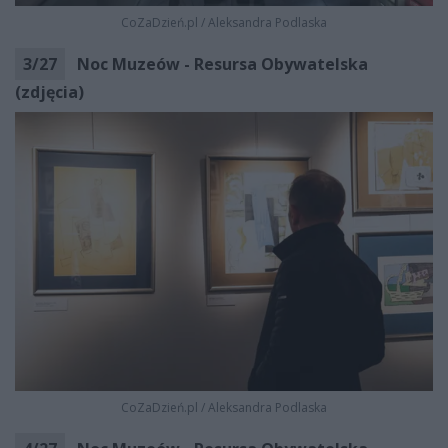
CoZaDzień.pl
/
Aleksandra Podlaska
3
/
27
Noc Muzeów - Resursa Obywatelska
(zdjęcia)
CoZaDzień.pl
/
Aleksandra Podlaska