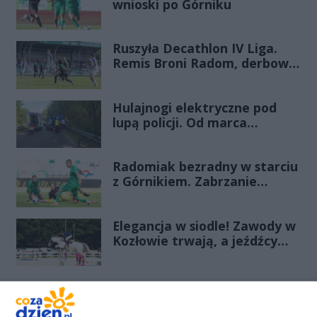
wnioski po Górniku
Ruszyła Decathlon IV Liga.
Remis Broni Radom, derbowa
wygrana Energii Kozienice
Hulajnogi elektryczne pod
lupą policji. Od marca
odnotowano już 28 zdarzeń
Radomiak bezradny w starciu
z Górnikiem. Zabrzanie
zdominowali Zielonych i
pewnie wygrali przy Struga
Elegancja w siodle! Zawody w
Kozłowie trwają, a jeźdźcy
zachwycają swoim strojem