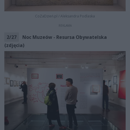
CoZaDzień.pl
/
Aleksandra Podlaska
REKLAMA
2
/
27
Noc Muzeów - Resursa Obywatelska
(zdjęcia)