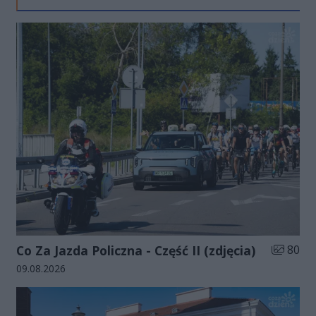
Liczba zd
Co Za Jazda Policzna - Część II (zdjęcia)
80
Data dodania galerii:
09.08.2026