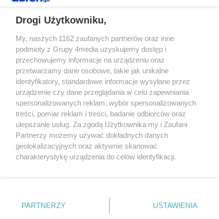
REKLAMA
Drogi Użytkowniku,
My, naszych 1162 zaufanych partnerów oraz inne
podmioty z Grupy 4media uzyskujemy dostęp i
przechowujemy informacje na urządzeniu oraz
przetwarzamy dane osobowe, takie jak unikalne
identyfikatory, standardowe informacje wysyłane przez
urządzenie czy dane przeglądania w celu zapewniania
spersonalizowanych reklam, wybór spersonalizowanych
Redakcja
Reklama
Prywatność
Praca Łódź
treści, pomiar reklam i treści, badanie odbiorców oraz
the:protocol
ulepszanie usług. Za zgodą Użytkownika my i Zaufani
Partnerzy możemy używać dokładnych danych
geolokalizacyjnych oraz aktywnie skanować
charakterystykę urządzenia do celów identyfikacji.
Ponieważ cenimy Twoją prywatność, prosimy o zgodę na
Szukaj
korzystanie z tych technologii poprzez kliknięcie
„Akceptuję”. Zgoda jest dobrowolna i zawsze możesz ją
zmienić/wycofać klikając przycisk ustawień prywatności
Facebook.com
Youtube.com
PARTNERZY
USTAWIENIA
znajdujący się w lewym dolnym rogu strony
. Niektóre