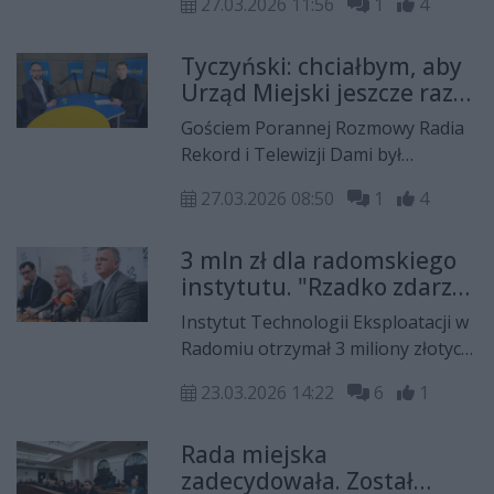
27.03.2026 11:56
1
4
się nad wieloma istotnymi
projektami uchwał. Jeden z nich
Tyczyński: chciałbym, aby
dotyczy zmian w Uchwale
Urząd Miejski jeszcze raz
Budżetowej na 2026 rok.
przeprowadził konkursy
Gościem Porannej Rozmowy Radia
na Budżet Obywatelski
Rekord i Telewizji Dami był
Mateusz Tyczyński, przewodniczący
27.03.2026 08:50
1
4
Rady Miejskiej w Radomiu.
3 mln zł dla radomskiego
instytutu. "Rzadko zdarza
się stuprocentowe
Instytut Technologii Eksploatacji w
dofinansowanie"
Radomiu otrzymał 3 miliony złotych
wsparcia z Ministerstwa Nauki i
23.03.2026 14:22
6
1
Szkolnictwa Wyższego. Tę
informację podczas
Rada miejska
poniedziałkowej konferencji
zadecydowała. Został
prasowej przekazał doktor Adam