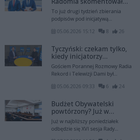
Radomia skomentował
udzieleniem wotum zaufania
inicjatywę referendalną.
prezydentowi Radosławowi
To już drugi tydzień zbierania
"Moglibyśmy pewne
Witkowskiemu.
podpisów pod inicjatywą
rzeczy robić lepiej"
referendalną w sprawie odwołania
05.06.2026 15:12
8
26
prezydenta Radomia, Radosława
Witkowskiego. Akcja została
Tyczyński: czekam tylko,
zainicjowana przez stowarzyszenie
kiedy inicjatorzy
"Lepszy Radom". - Za organizację
referendum zaproszą do
referendum biorą się osoby ze
Gościem Porannej Rozmowy Radia
pomocy Roberta
środowiska bliskiemu Prawu i
Rekord i Telewizji Dami był
Bąkiewicza
Sprawiedliwości, które mają za
Mateusz Tyczyński, przewodniczący
sobą przegrane wybory, więc
05.06.2026 09:33
6
24
Rady Miejskiej w Radomiu.
merytoryki bym się nie spodziewał -
skomentował Mateusz Tyczyński,
Budżet Obywatelski
przewodniczący Rady Miejskiej w
powtórzony? Już w
Radomiu.
poniedziałek ważna sesja
Już w najbliższy poniedziałek
Rady Miejskiej w Radomiu
odbędzie się XVI sesja Rady
Miejskiej w Radomiu. Radni pochylą