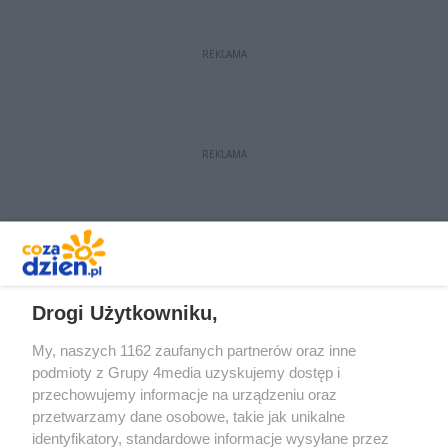
chwili została przerwana. Radni
jednomyślnie zagłosowali za
REKLAMA
wnioskiem formalnym o odroczenie
posiedzenia do 2 marca ze względu
na żałobę po śmierci radnego Jana
Pszczoły.
REKLAMA
REKLAMA
Drogi Użytkowniku,
My, naszych 1162 zaufanych partnerów oraz inne
podmioty z Grupy 4media uzyskujemy dostęp i
przechowujemy informacje na urządzeniu oraz
przetwarzamy dane osobowe, takie jak unikalne
identyfikatory, standardowe informacje wysyłane przez