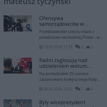
mateusz tyczyński
Ofensywa
samorządowców w
temacie "Korytarza
Przedstawiciele sześciu miast z
Centralnego". "Na pewno
południowo-wschodniej Polski - w
tego projektu nie
tym Radomia - nie ustają w
odpuścimy"
13.07.2026 17:33
2
5
staraniach o uznanie Korytarza
Centralnego Warszawa - Radom -
Radni zagłosują nad
Rzeszów jako bazowego elementu
udzieleniem wotum
Zintegrowanej Sieci Kolejowej. Tym
zaufania prezydentowi
razem w nadzwyczajnym trybie
Na poniedziałek 29 czerwca
Witkowskiemu. "Będzie
zwołano w tej sprawie sesję Rady
zaplanowano kolejną sesję Rady
gorąca dyskusja"
Miejskiej w Radomiu.
Miejskiej w Radomiu. Na samym
26.06.2026 12:02
1
6
początku rozpatrzony zostanie
raport o stanie Miasta Radomia, a
Były wiceprezydent
następnie radni zagłosują nad