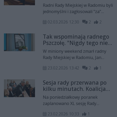
pozbawiony tytułu
Duszyk, dyrektor placówki.
Radni Rady Miejskiej w Radomiu byli
"Honorowego Obywatela
jednomyślni i zagłosowali "za"
Radomia"
odebraniem tytułu "Honorowego
02.03.2026 12:30
2
2
Obywatela Miasta Radomia"
Michaiłowi Fiodorowiczowi
Tak wspominają radnego
Orłowowi, dowódcy kompanii
Pszczołę. "Nigdy tego nie
czołgów Armii Czerwonej, który w
zapomnę"
1945 roku brał udział w walkach o
W miniony weekend zmarł radny
Radom. "Nie plammy historii
Rady Miejskiej w Radomiu, Jan
Radomia komunistyczną
Pszczoła, który niespodziewanie
propagandą" - uzasadnili
23.02.2026 13:42
2
1
zasłabł po piątkowej nadzwyczajnej
wnioskodawcy.
sesji. - Z Jankiem nigdy nic nas nie
Sesja rady przerwana po
poróżniło, mimo że politycznie
kilku minutach. Koalicja
byliśmy na różnych biegunach -
Obywatelska z wnioskiem
wspomina Dariusz Wójcik, radny,
Na poniedziałkowy poranek
o odroczenie
który na sali obrad dzielił ławy wraz
zaplanowano XL sesję Rady
z Pszczołą.
Miejskiej w Radomiu. Rozpoczęła
23.02.2026 10:33
1
się punktualnie o godzinie 9:00 i po