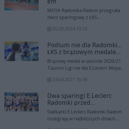
em
osiem "oczek".
MOYA Radomka Radom przegrała
mecz sparingowy z ŁKS
Commercecon Łódź 0:4. Spotkanie
05.09.2024 10:10
odbyło się w hali Radomskiego
Centrum Sportu, ale było
Podium nie dla Radomki...
zamknięte dla mediów i
ŁKS z brązowym medalem
publiczności.
Tauron Ligi
Brązowy medal w sezonie 2020/21
Tauron Ligi nie dla E.Leclerc Moya
Radomki. Radomianki w piątym
24.04.2021 16:38
meczu rywalizacji o trzecie miejsce
przegrały z ŁKS-em
Dwa sparingi E.Leclerc
Commerceconem Łódź 0:3.
Radomki przed
Podopieczne Michala Maska
wznowieniem rozgrywek
zdobyły brązowy medal.
Siatkarki E.Leclerc Radomki Radom
ligowych
rozegrają w najbliższych dniach
dwa mecze sparingowe. Ich