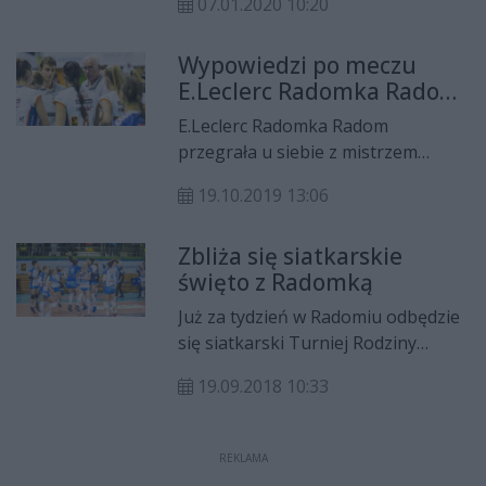
07.01.2020 10:20
rywalami będzie ŁKS Commercecon
Łódź i DPD Legionovia Legionowo.
Wypowiedzi po meczu
E.Leclerc Radomka Radom
- ŁKS Commercecon Łódź
E.Leclerc Radomka Radom
przegrała u siebie z mistrzem
Polski, ŁKS Commercecon Łódź 1:3.
19.10.2019 13:06
Po zakończeniu meczu
poprosiliśmy o opinię
Zbliża się siatkarskie
przedstawicieli obu ekip.
święto z Radomką
Już za tydzień w Radomiu odbędzie
się siatkarski Turniej Rodziny
Radomki o Puchar Prezydenta
19.09.2018 10:33
Radomia. E. Leclerc Radomka
Radom zaprosiła na niego
znakomitych gości.
REKLAMA