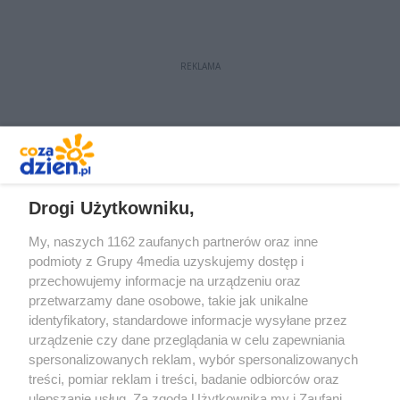
REKLAMA
REKLAMA
Drogi Użytkowniku,
My, naszych 1162 zaufanych partnerów oraz inne
podmioty z Grupy 4media uzyskujemy dostęp i
przechowujemy informacje na urządzeniu oraz
przetwarzamy dane osobowe, takie jak unikalne
identyfikatory, standardowe informacje wysyłane przez
urządzenie czy dane przeglądania w celu zapewniania
spersonalizowanych reklam, wybór spersonalizowanych
Redakcja
Reklama
Prywatność
Praca Łódź
treści, pomiar reklam i treści, badanie odbiorców oraz
the:protocol
ulepszanie usług. Za zgodą Użytkownika my i Zaufani