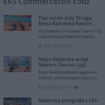
ŁKS Commercecon Łódź
Pięć setów przy Struga.
Moya Radomka Radom
przegrała po tie-breaku z
W pojedynku 14. kolejki Tauron Ligi
ŁKS-em Commerceconem
siatkarki Moya Radomki Radom
Łódź
przed własną publicznością po tie-
19.01.2026 20:07
breaku przegrały z ŁKS-em
Commerceconem Łódź. Radomianki
Moya Radomka wciąż
dwukrotnie w tym meczu
liderem Tauron Ligi!
prowadziły, ale nie wykorzystały
Radomianki pokonały na
szansy na zwycięstwo.
Moya Radomka Radom wygrała w
wyjeździe ŁKS
Łodzi po pięciosetowym boju z ŁKS-
Commercecon Łódź
em Commerceconem, utrzymując
27.10.2025 20:11
2
pozycję lidera Tauron Ligi.
Podopieczne Jakuba Głuszaka po
Radomka przegrała z ŁKS-
trzech kolejkach mają na koncie