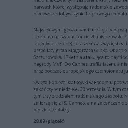
Radomia. Czwartym zespołem, który weźmie
barwach której występują radomskie zawodn
niedawne zdobywczynie brązowego medalu p
Największymi gwiazdkami turnieju będą wsp
która ma na swoim koncie 20 mistrzowskich 
ubiegłym sezonie), a także dwa zwycięstwa 
przed laty grała Małgorzata Glinka. Obecnie
Szczurowska. 17-letnia atakująca to najmłod
nagrody MVP. Do Cannes trafiła latem, a ni
brąz podczas europejskiego czempionatu jun
Święto kobiecej siatkówki w Radomiu potrwa 
zakończy w niedzielę, 30 września. W tym cz
tym trzy z udziałem radomskiego zespołu. 
zmierzą się z RC Cannes, a na zakończenie 
będzie bezpłatny.
28.09 (piątek)