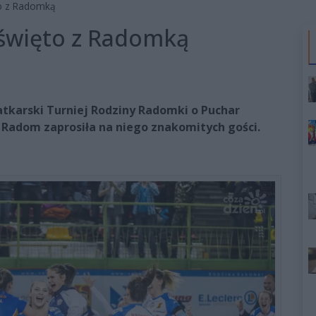
ęto z Radomką
e święto z Radomką
iatkarski Turniej Rodziny Radomki o Puchar
 Radom zaprosiła na niego znakomitych gości.