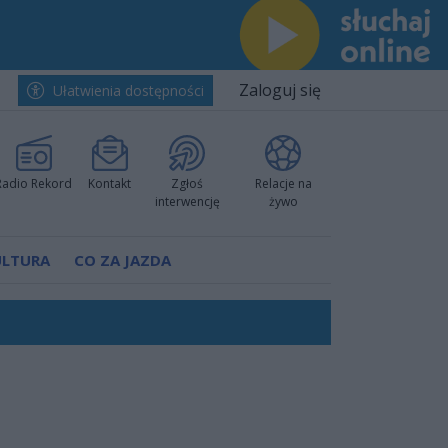
Zaloguj się
Ułatwienia dostępności
Radio Rekord
Kontakt
Zgłoś
Relacje na
interwencję
żywo
ULTURA
CO ZA JAZDA
nkurencyjne w Ustce!
ano umowę
Polski
 decyzję prokuratury
ów pokazali klasę
worzyć nową sportową tradycję"
ruchu