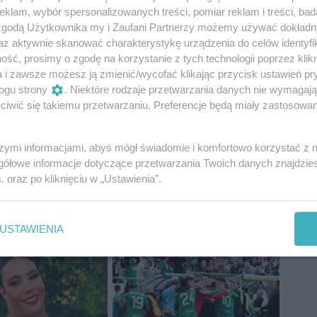
klam, wybór spersonalizowanych treści, pomiar reklam i treści, bad
 Radom
Legionovia Legionowo
ŁKS Commercecon Łódź
 zgodą Użytkownika my i Zaufani Partnerzy możemy używać dokład
az aktywnie skanować charakterystykę urządzenia do celów identyfi
ść, prosimy o zgodę na korzystanie z tych technologii poprzez klikn
a i zawsze możesz ją zmienić/wycofać klikając przycisk ustawień pr
ogu strony
. Niektóre rodzaje przetwarzania danych nie wymagaj
iwić się takiemu przetwarzaniu. Preferencje będą miały zastosowania
szymi informacjami, abyś mógł świadomie i komfortowo korzystać z
gółowe informacje dotyczące przetwarzania Twoich danych znajdzi
s
. oraz po kliknięciu w „Ustawienia”.
USTAWIENIA