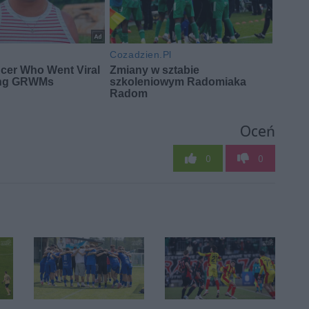
Oceń
0
0