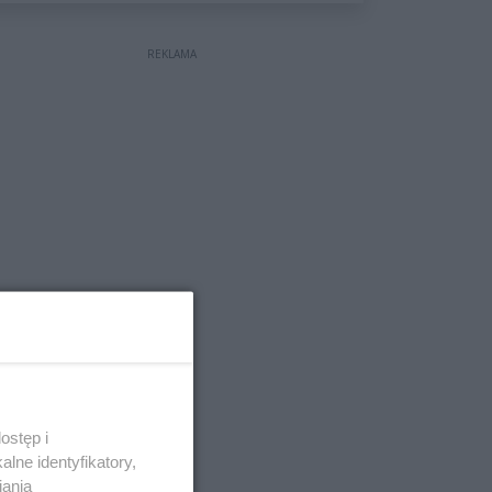
wyceniona na ponad milion
złotych
REKLAMA
ostęp i
lne identyfikatory,
iania