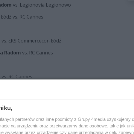
Radom
vs. Legionovia Legionowo
 Łódź vs. RC Cannes
wo vs. ŁKS Commercecon Łódź
ka Radom
vs. RC Cannes
o vs. RC Cannes
ka Radom
vs. ŁKS Commercecon Łódź
one są od czasu trwania poprzednich spotkań)
niku,
fanych partnerów oraz inne podmioty z Grupy 4media uzyskujemy d
cje na urządzeniu oraz przetwarzamy dane osobowe, takie jak unika
je wysyłane przez urządzenie czy dane przeglądania w celu zapewn