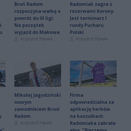
Broń Radom
Radomiak zagra z
rozpoczyna walkę o
rezerwami Korony.
powrót do III ligi.
Jest terminarz I
i
Na początek
rundy Pucharu
u
wyjazd do Makowa
Polski
Autor artykułu:
Autor artykułu:
Krzysztof Pękała
Krzysztof Pękała
m
Mikołaj Jagodziński
Firma
nowym
odpowiedzialna za
zawodnikiem Broni
aplikację herbów
y
Radom
na koszulkach
Autor artykułu:
Krzysztof Pękała
Radomiaka zabrała
ę"
głos. "Bierzemy