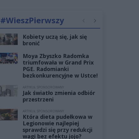
#WieszPierwszy
Poprzednie
Następne
Kobiety uczą się, jak się
bronić
Moya Zbyszko Radomka
triumfowała w Grand Prix
PGE. Radomianki
bezkonkurencyjne w Ustce!
ARTYKUŁ SPONSOROWANY
Jak światło zmienia odbiór
przestrzeni
ARTYKUŁ SPONSOROWANY
Która dieta pudełkowa w
Legionowie najlepiej
sprawdzi się przy redukcji
wagi bez efektu jojo?