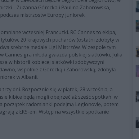
 udział w zawodach będzie Legionovia Legionowo, w
iczki - Zuzanna Górecka i Paulina Zaborowska,
odczas mistrzostw Europy juniorek.
omniane wcześniej Francuzki. RC Cannes to ekipa,
tytułów, 20 krajowych pucharów (ostatni zdobyty w
i dwa srebrne medale Ligi Mistrzów. W zespole tym
 w Cannes gra młoda gwiazda polskiej siatkówki, Julia
sza w historii kobiecej siatkówki zdobywczyni
edawno, wspólnie z Górecką i Zaborowską, zdobyła
iorek w Albanii.
trzy dni. Rozpocznie się w piątek, 28 września, a
asie kibice będą mogli obejrzeć aż sześć spotkań, w
Na początek radomianki podejmą Legionovię, potem
zagrają z ŁKS-em. Wstęp na wszystkie spotkanie