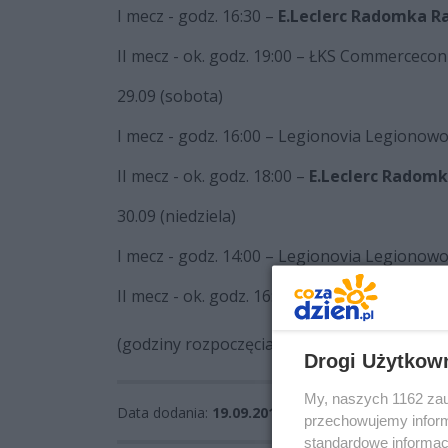
I mecz - godz. 16:30 –
E.Leclerc Radomka 
II mecz - ok. godz. 19:00 – ŁKS Commercecon
29.09 (sobota)
I mecz - godz. 16:00 – Legionovia Legiono
II mecz - ok. godz. 18:00 –
E.Leclerc Radom
30.09 (niedziela)
I mecz - godz. 14:00 – Legionovia Legionow
II mecz - ok. godz. 16:00 –
E.Leclerc Radom
(godziny rozpoczęcia meczów nr II uzależni
Drogi Użytkow
My, naszych 1162 zau
Data dodania:
19.09.2018 10:33
przechowujemy informa
standardowe informac