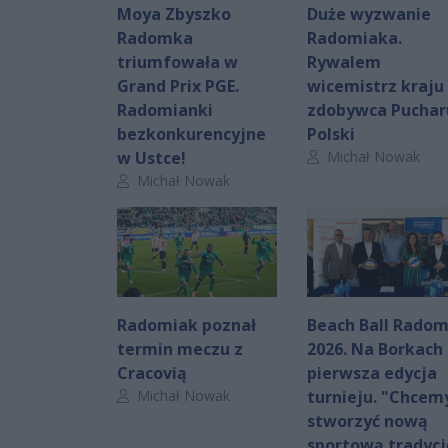
Moya Zbyszko
Duże wyzwanie
Radomka
Radomiaka.
triumfowała w
Rywalem
Grand Prix PGE.
wicemistrz kraju 
Radomianki
zdobywca Puchar
bezkonkurencyjne
Polski
Autor artykułu:
w Ustce!
Michał Nowak
Autor artykułu:
Michał Nowak
Radomiak poznał
Beach Ball Rado
termin meczu z
2026. Na Borkach
Cracovią
pierwsza edycja
Autor artykułu:
Michał Nowak
turnieju. "Chcem
stworzyć nową
sportową tradycj