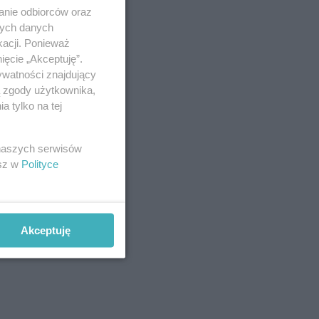
anie odbiorców oraz
nych danych
kacji. Ponieważ
ięcie „Akceptuję”.
ywatności znajdujący
ą zgody użytkownika,
 tylko na tej
 naszych serwisów
esz w
Polityce
Akceptuję