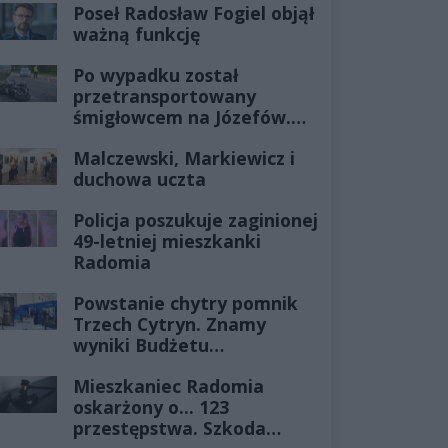
Poseł Radosław Fogiel objął
ważną funkcję
Po wypadku został
przetransportowany
śmigłowcem na Józefów.
Historia mrozi krew w
Malczewski, Markiewicz i
żyłach
duchowa uczta
Policja poszukuje zaginionej
49-letniej mieszkanki
Radomia
Powstanie chytry pomnik
Trzech Cytryn. Znamy
wyniki Budżetu
Obywatelskiego 2027
Mieszkaniec Radomia
oskarżony o... 123
przestępstwa. Szkoda