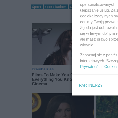
spersonalizowanych re
Sport
sport Radom
Siatkówka
Moya Radomka
ulepszanie usług. Za
geolokalizacyjnych or
cenimy Twoją prywatno
Zgoda jest dobrowoln
się w lewym dolnym r
ale masz prawo sprzec
witrynie.
Zapoznaj się z poniż
internetowych. Szcze
Prywatności
i
Cookie
PARTNERZY