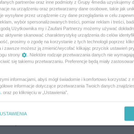
ż biletów na mecz Radomiaka Radom z
fanych partnerów oraz inne podmioty z Grupy 4media uzyskujemy d
ań
cje na urządzeniu oraz przetwarzamy dane osobowe, takie jak unika
je wysyłane przez urządzenie czy dane przeglądania w celu zapewn
raz stacjonarna sprzedaż biletów na mecz 19. kolejki
klam, wybór spersonalizowanych treści, pomiar reklam i treści, bad
omiędzy Radomiakiem a Lechem Poznań, który
 zgodą Użytkownika my i Zaufani Partnerzy możemy używać dokład
adionie przy ul. Struga 63 w Radomiu.
az aktywnie skanować charakterystykę urządzenia do celów identyfi
ść, prosimy o zgodę na korzystanie z tych technologii poprzez klikn
a i zawsze możesz ją zmienić/wycofać klikając przycisk ustawień pr
om poznał termin meczu z Lechem
ogu strony
. Niektóre rodzaje przetwarzania danych nie wymagaj
iwić się takiemu przetwarzaniu. Preferencje będą miały zastosowania
a Radom poznali termin meczu 19. kolejki PKO
oni" z Lechem Poznań zagrają w sobotę, 16 grudnia.
szymi informacjami, abyś mógł świadomie i komfortowo korzystać z
gółowe informacje dotyczące przetwarzania Twoich danych znajdzi
s
. oraz po kliknięciu w „Ustawienia”.
 Kulisy meczu z Lechem
USTAWIENIA
egrał w Poznaniu 0:2. Obejrzyjcie kulisy meczu 2.
traklasy.