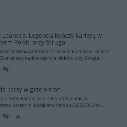
c Leandro. Legenda kończy karierę w
rzem Polski przy Struga
) mecz Radomiaka Radom z Lechem Poznań w ramach
 Ekstraklasy będzie miał dla kibiców przy Struga
 Bohaterem wieczoru będzie Leandro Rossi, który po
05
1
elonych barwach kończy piłkarską karierę
a karty w grze o tron
e dni temu Radomiak drżał o utrzymanie w
, przed ostatnimi kolejkami sezonu 2025/2026 to
ądzić o tym, kto zostanie mistrzem Polski. Na razie
25
1
1
 decydującą rozgrywką w grze o tron.