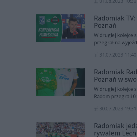
01.08.2023 10:30
Radomiak TV:
Poznań
W drugiej kolejce
przegrał na wyjeź
pomeczowych opini
31.07.2023 11:40
Radomiak Rad
Poznań w swo
W drugiej kolejce
Radom przegrali 0:
gospodarzy zdobyli
30.07.2023 19:31
Radomiak jedz
rywalem Lech