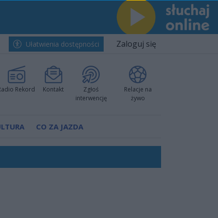
Zaloguj się
Ułatwienia dostępności
Radio Rekord
Kontakt
Zgłoś
Relacje na
interwencję
żywo
ULTURA
CO ZA JAZDA
ano umowę
Polski
 decyzję prokuratury
ów pokazali klasę
worzyć nową sportową tradycję"
ruchu