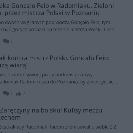
żka Goncalo Feio w Radomiaku. Zieloni
przez mistrza Polski w Poznaniu
o dwóch wygranych pod wodzą Gonçalo Feio, tym
knąć gorycz porażki na terenie mistrza Polski, Lecha
e wykorzystali błędy radomian w defensywie i
54
1
i nie zdołali przerwać ani swojej złej passy na stadionie
ii meczów bez zwycięstwa tuż po przerwie
 kontra mistrz Polski. Goncalo Feio:
użą wiarą"
wach i intensywnej pracy podczas przerwy
Radomiak Radom rusza do Poznania, by zmierzyć się z
za sobą trudne tygodnie.
16
1
2
Zaręczyny na boisku! Kulisy meczu
Lechem
Ekstraklasy Radomiak Radom zremisował u siebie 2:2