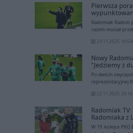
Pierwsza pora
wypunktowani 
Radomiak Radom p
razem musiał przeł
Poznań. Gospodarz
23.11.2025 16:
wygrali 4:1. Zielon
Kolejorza, ani ser
Nowy Radomiak
reprezentacyjnej.
"Jedziemy z d
Po dwóch zwycięst
reprezentacyjnej 
Lechem, który ma 
22.11.2025 20:
Radomiak TV: 
Radomiaka z 
W 19. kolejce PKO 