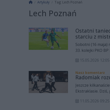
Strona główna
Artykuły
Tag: Lech Poznań
Lech Poznań
Ostatni tanie
starciu z mist
Sobotni (16 maja
33. kolejki PKO BP
wyjątkowy wymiar.
15.05.2026 12:
14 latach gry w zi
Nasz komentarz
Radomiak rozd
Jeszcze kilkanaści
Ekstraklasie. Dziś
Zieloni mogą przes
11.05.2026 09:
tasują karty przed