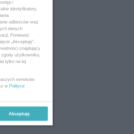
ostęp i
lne identyfikatory,
iania
anie odbiorców oraz
nych danych
kacji. Ponieważ
ięcie „Akceptuję”.
ywatności znajdujący
ą zgody użytkownika,
 tylko na tej
 naszych serwisów
esz w
Polityce
Akceptuję