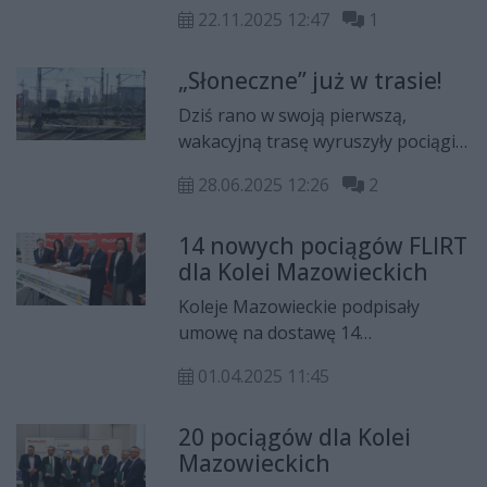
pociągów Kolei Mazowieckich.
22.11.2025 12:47
1
Sprawdziliśmy, jakie zmiany czekają
pasażerów z Radomia i regionu?
„Słoneczne” już w trasie!
Dziś rano w swoją pierwszą,
wakacyjną trasę wyruszyły pociągi
Kolei Mazowieckich - „Słoneczny”
28.06.2025 12:26
2
oraz „Słoneczny Bis”. Tymi
połączeniami przez cały okres
14 nowych pociągów FLIRT
wakacji turyści będą mogli
dla Kolei Mazowieckich
kursować z Warszawy do Gdyni i
Ustki.
Koleje Mazowieckie podpisały
umowę na dostawę 14
nowoczesnych elektrycznych
01.04.2025 11:45
zespołów trakcyjnych typu FLIRT.
Pierwsze pociągi, wyprodukowane
20 pociągów dla Kolei
przez firmę Stadler, wyjadą na tory
Mazowieckich
już za dwa lata.