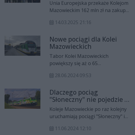
Unia Europejska przekaże Kolejom
Mazowieckim 162 mln zł na zakup
14 zeroemisyjnych pociągów z
14.03.2025 21:16
programu Fundusze Europejskie
dla Mazowsza 2021–2027. Na tym
Nowe pociągi dla Kolei
jednak nie koniec. Samorząd
Mazowieckich
województwa mazowieckiego kupi
dla KM dodatkowo 6 nowoczesnych
Tabor Kolei Mazowieckich
szynobusów spalinowych od firmy
powiększy się aż o 65
PESA Bydgoszcz. Ich koszt to ponad
nowoczesnych pojazdów
233 mln zł.
28.06.2024 09:53
kolejowych. W zakupie pomoże
dofinansowanie ze środków
Dlaczego pociąg
unijnych oraz z Krajowego Planu
"Słoneczny" nie pojedzie z
Odbudowy. Spółka podpisała już
Radomia?
umowy.
Koleje Mazowieckie po raz kolejny
uruchamiają pociągi "Słoneczny" i
"Słoneczny Bis", które pojadą nad
11.06.2024 12:10
morze. Niestety, stacją początkową