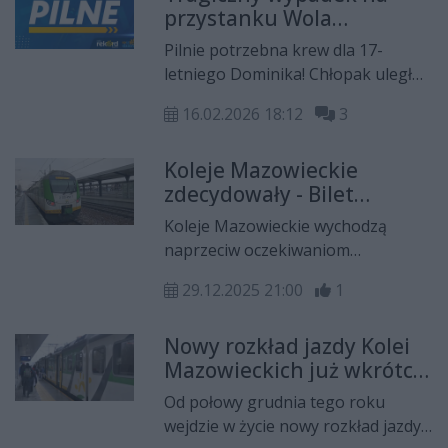
przystanku Wola
Bierwiecka
Pilnie potrzebna krew dla 17-
letniego Dominika! Chłopak uległ
wypadkowi podczas udzielania
16.02.2026 18:12
3
pomocy innej osobie.
Koleje Mazowieckie
zdecydowały - Bilet
Wycieczkowy będzie
Koleje Mazowieckie wychodzą
obowiązywał dłużej
naprzeciw oczekiwaniom
podróżnych i przedłużają
29.12.2025 21:00
1
obowiązywanie oferty „Bilet
Wycieczkowy”. Dzięki temu z biletu
Nowy rozkład jazdy Kolei
będzie można skorzystać również
Mazowieckich już wkrótce.
w piątek 2 stycznia oraz w
Jakie zmiany czekają
poniedziałek 5 stycznia 2026 roku.
Od połowy grudnia tego roku
pasażerów z Radomia i
wejdzie w życie nowy rozkład jazdy
regionu?