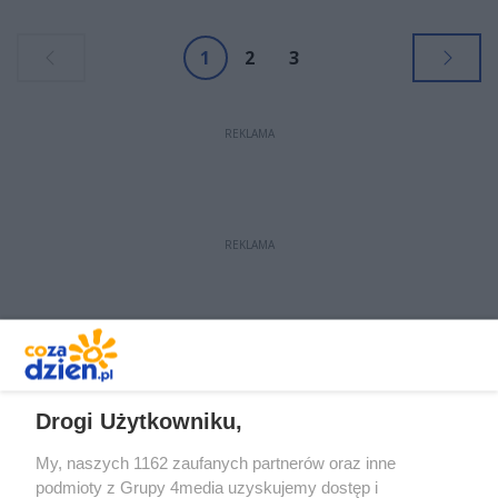
znowu będzie Warszawa. Dlaczego
nie Radom?
1
2
3
REKLAMA
REKLAMA
REKLAMA
Drogi Użytkowniku,
My, naszych 1162 zaufanych partnerów oraz inne
podmioty z Grupy 4media uzyskujemy dostęp i