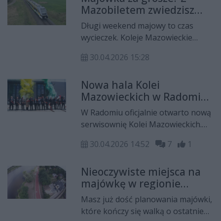
Mazobiletem zwiedzisz
także region radomski
Długi weekend majowy to czas
wycieczek. Koleje Mazowieckie
zachęcają do skorzystania z tak
30.04.2026 15:28
zwanego Mazobiletu. Dzięki niemu
można podróżować po różnych
Nowa hala Kolei
zakątkach regionu i zwiedzać
Mazowieckich w Radomiu.
ciekawe miejsca.
Inwestycja za 78 mln zł już
W Radomiu oficjalnie otwarto nową
działa
serwisownię Kolei Mazowieckich.
Inwestycja ma usprawnić obsługę i
30.04.2026 14:52
7
1
utrzymanie taboru kolejowego
kursującego w subregionie
Nieoczywiste miejsca na
radomskim. W uroczystości
majówkę w regionie
uczestniczyli przedstawiciele władz
radomskim. Dojedziesz
samorządowych Mazowsza oraz
Masz już dość planowania majówki,
tam koleją
lokalni samorządowcy.
które kończy się walką o ostatnie