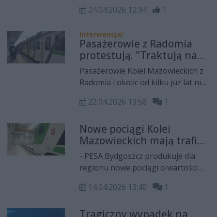
wolne miejsce parkingowe?
24.04.2026 12:34
1
Alternatywą jest podróż pociągiem.
Sprawdź, do jakich atrakcyjnych
Interwencja!
miejsc w regionie radomskim
Pasażerowie z Radomia
dojedziesz koleją.
protestują. "Traktują nas
jak mieszkańców drugiej
Pasażerowie Kolei Mazowieckich z
kategorii"
Radomia i okolic od kilku już lat nie
mogą wysiadać z pociągów
22.04.2026 13:58
1
bezpośrednio w śródmieściu
Warszawy. Czy przewoźnik
Nowe pociągi Kolei
rozwiąże ten problem?
Mazowieckich mają trafić
do regionu radomskiego
- PESA Bydgoszcz produkuje dla
regionu nowe pociągi o wartości
580 milionów złotych - taką
14.04.2026 13:40
1
wiadomość przekazał Rafał
Rajkowski, wicemarszałek
Tragiczny wypadek na
województwa mazowieckiego.