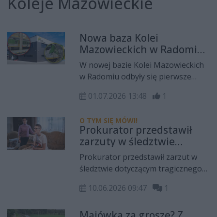
Koleje Mazowieckie
Nowa baza Kolei
Mazowieckich w Radomiu
działa na pełnych
W nowej bazie Kolei Mazowieckich
obrotach!
w Radomiu odbyły się pierwsze
przeglądy badań technicznych
01.07.2026 13:48
1
pociągów, które obsługują linie
kolejowe w subregionie
O TYM SIĘ MÓWI!
radomskim.
Prokurator przedstawił
zarzuty w śledztwie
dotyczącym tragicznego
Prokurator przedstawił zarzut w
wypadku Dominika Hołuja
śledztwie dotyczącym tragicznego
wypadku Dominka Hołuja. Usłyszał
10.06.2026 09:47
1
je 48 letni kierownik pociągu
Marcin W. Podejrzanemu grozi
Majówka za grosze? Z
nawet 8 lat więzienia.