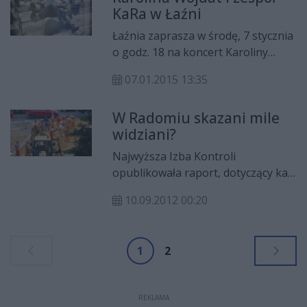
KaRa w Łaźni
Łaźnia zaprasza w środę, 7 stycznia
o godz. 18 na koncert Karoliny
Wojdat i zespołu KaRa
07.01.2015 13:35
W Radomiu skazani mile
widziani?
Najwyższa Izba Kontroli
opublikowała raport, dotyczący kar
w formie prac społecznych. W opinii
10.09.2012 00:20
kontrolerów, prace społeczne nie
spełniają swojej roli.
Postanowiliśmy sprawdzić,, jak to
1
2
wygląda w Radomiu.
REKLAMA