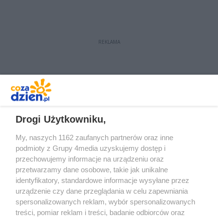
REKLAMA
REKLAMA
Drogi Użytkowniku,
My, naszych 1162 zaufanych partnerów oraz inne
podmioty z Grupy 4media uzyskujemy dostęp i
przechowujemy informacje na urządzeniu oraz
przetwarzamy dane osobowe, takie jak unikalne
identyfikatory, standardowe informacje wysyłane przez
urządzenie czy dane przeglądania w celu zapewniania
spersonalizowanych reklam, wybór spersonalizowanych
Redakcja
Reklama
Prywatność
Praca Łódź
treści, pomiar reklam i treści, badanie odbiorców oraz