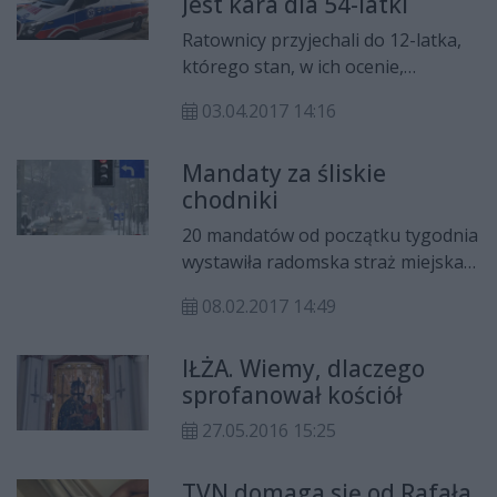
Jest kara dla 54-latki
obecnej kadencji samorządowej, w
2016 roku. - Niewykluczone, że
Ratownicy przyjechali do 12-latka,
nasze miasto poniesie teraz karę
którego stan, w ich ocenie,
pieniężną za bierność w
wymagał przewiezienia do szpitala.
poprzedniej kadencji – podkreśla
03.04.2017 14:16
Sprzeciwiła się temu matka chłopca,
prezydent Skarżyska-Kamiennej,
która była agresywna i ubliżała
Konrad Krönig.
Mandaty za śliskie
ratownikom. Gdy z impetem
chodniki
zamykała drzwi karetki uderzyła
jednego z ratowników. Właśnie
20 mandatów od początku tygodnia
zakończył się proces przeciw 54-
wystawiła radomska straż miejska
latce.
za nieodśnieżone chodniki w
08.02.2017 14:49
mieście.
IŁŻA. Wiemy, dlaczego
sprofanował kościół
27.05.2016 15:25
TVN domaga się od Rafała