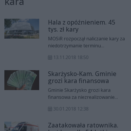
kara
Hala z opóźnieniem. 45
tys. zł kary
MOSiR rozpoczął naliczanie kary za
niedotrzymanie terminu
zakończenia budowy hali
13.11.2018 18:50
widowiskowo-sportowej. Dziennie
to aż 45 tys. zł!
Skarżysko-Kam. Gminie
grozi kara finansowa
Gminie Skarżysko grozi kara
finansowa za niezrealizowanie
zadań z zakresu ochrony
30.01.2018 12:38
powietrza, nałożonych na miasto w
2011 roku. Pierwsze zadania
Zaatakowała ratownika.
zaczęto realizować dopiero w