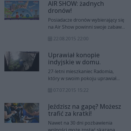
AIR SHOW: żadnych
dronów!
Posiadacze dronów wybierający się
na Air Show powinni swoje zabawki
zostawić w domu. Za latanie
22.08.2015 22:00
dronem w pobliżu lotniska może
grozić nawet do 8 lat więzienia. I to
Uprawiał konopie
nie tylko podczas Air Show. Urząd
indyjskie w domu.
Lotnictwa Cywilnego opracował
specjalna ulotkę informacyjną
27-letni mieszkaniec Radomia,
dotyczącą użytkowania dronów.
który w swoim pokoju uprawiał
konopie indyjskie wpadł w ręce
07.07.2015 15:22
policjantów z wydziału d/w z
przestępczością narkotykową KMP
Jeździsz na gapę? Możesz
w Radom. Mężczyzna usłyszał już
trafić za kratki!
zarzut nielegalnej uprawy. Za
przestępstwo to grozi kara do 3 lat
Nawet na 30 dni pozbawienia
pozbawienia wolności.
wolności może zostać skazana