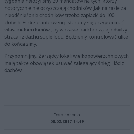
tygodnia nałożyliśmy 20 mandatów na tych, którzy
notorycznie nie oczyszczają chodników. Jak na razie za
nieodśnieżanie chodników trzeba zapłacić do 100
złotych. Podczas interwencji staramy się przypominać
właścicielom domów , by w czasie nadchodzącej odwilży ,
strącali z dachu sople lodu. Będziemy kontrolować ulice
do końca zimy.
Przypomnijmy. Zarządcy lokali wielkopowierzchniowych
mają także obowiązek usuwać zalegający śnieg i lód z
dachów.
Data dodania:
08.02.2017 14:49