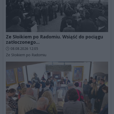
Ze Słoikiem po Radomiu. Wsiąść do pociągu
zatłoczonego...
Data dodania artykułu:
08.08.2026 12:05
Kategorie artykułu:
Ze Słoikiem po Radomiu