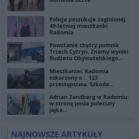
Policja poszukuje zaginionej
49-letniej mieszkanki
Radomia
Powstanie chytry pomnik
Trzech Cytryn. Znamy wyniki
Budżetu Obywatelskiego
2027
Mieszkaniec Radomia
oskarżony o... 123
przestępstwa. Szkoda
wyceniona na ponad milion
Adrian Zandberg w Radomiu:
złotych
w stronę posła poleciały
jajka…
NAJNOWSZE ARTYKUŁY