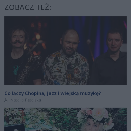
ZOBACZ TEŻ:
Co łączy Chopina, jazz i wiejską muzykę?
Autor artykułu:
Natalia Pętelska