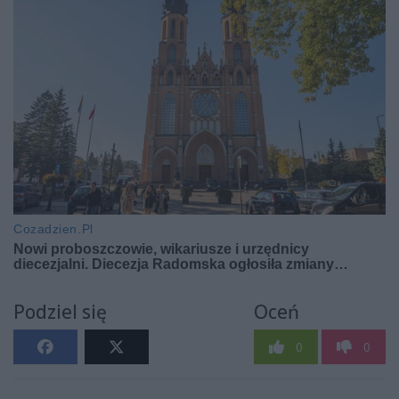
Podziel się
Oceń
0
0