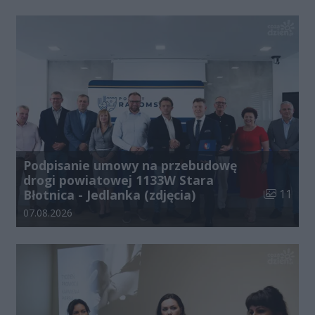
Podpisanie umowy na przebudowę
drogi powiatowej 1133W Stara
Liczba zdj
Błotnica - Jedlanka (zdjęcia)
11
Data dodania galerii:
07.08.2026