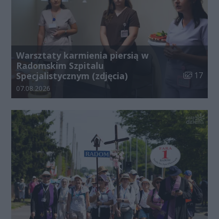
Warsztaty karmienia piersią w
Radomskim Szpitalu
Liczba zdj
Specjalistycznym (zdjęcia)
17
Data dodania galerii:
07.08.2026