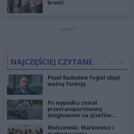
bronić
REKLAMA
NAJCZĘŚCIEJ CZYTANE
Poprzednie
Następ
Poseł Radosław Fogiel objął
ważną funkcję
Po wypadku został
przetransportowany
śmigłowcem na Józefów.
Historia mrozi krew w żyłach
Malczewski, Markiewicz i
duchowa uczta