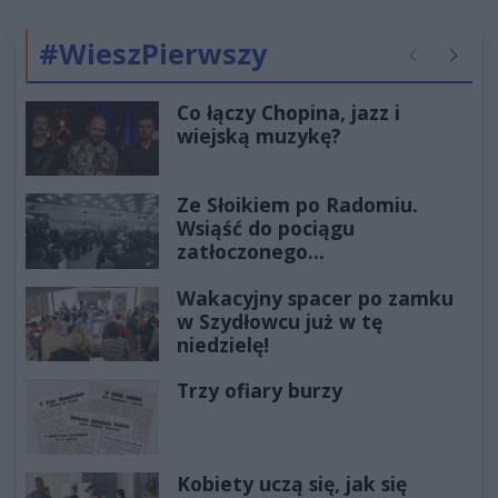
#WieszPierwszy
Poprzednie
Następ
Co łączy Chopina, jazz i
wiejską muzykę?
Ze Słoikiem po Radomiu.
Wsiąść do pociągu
zatłoczonego...
Wakacyjny spacer po zamku
w Szydłowcu już w tę
niedzielę!
Trzy ofiary burzy
Kobiety uczą się, jak się