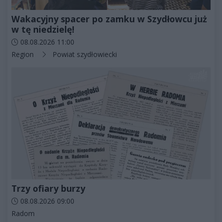
Wakacyjny spacer po zamku w Szydłowcu już
w tę niedzielę!
Data dodania artykułu:
08.08.2026 11:00
Kategorie artykułu:
Region
Powiat szydłowiecki
Trzy ofiary burzy
Data dodania artykułu:
08.08.2026 09:00
Kategorie artykułu:
Radom