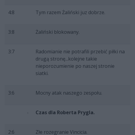
4:8
Tym razem Żaliński juz dobrze.
3:8
Żaliński blokowany.
3:7
Radomianie nie potrafili przebić piłki na
drugą stronę...kolejne takie
nieporozumienie po naszej stronie
siatki.
3:6
Mocny atak naszego zespołu.
Czas dla Roberta Prygla.
2:6
Złe rozegranie Vincicia.