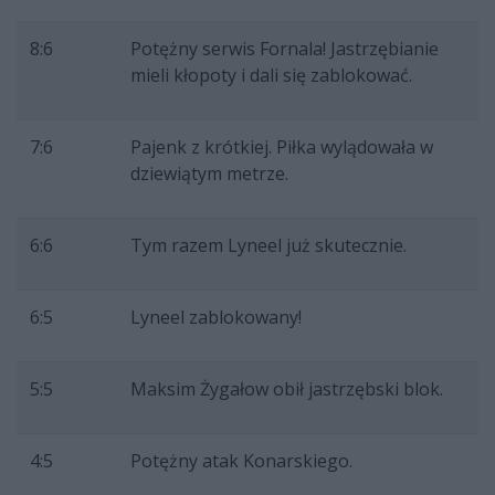
8:6
Potężny serwis Fornala! Jastrzębianie
mieli kłopoty i dali się zablokować.
7:6
Pajenk z krótkiej. Piłka wylądowała w
dziewiątym metrze.
6:6
Tym razem Lyneel już skutecznie.
6:5
Lyneel zablokowany!
5:5
Maksim Żygałow obił jastrzębski blok.
4:5
Potężny atak Konarskiego.