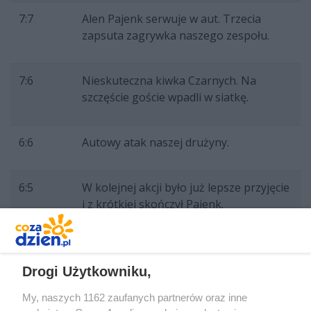
7:7
Alen Pajenk serwuje w aut. Trzecia
zapsuta zagrywka naszego zespołu.
7:6
Nieskuteczna kiwka Czarnych. Na
szczęście goście wpadli w siatkę.
6:6
Autowy atak naszej drużyny.
6:5
W kolejnej akcji było już lepsze przyjęcie
i z krótkiej skończył Pajenk.
5:5
Szybująca zagrywka Haina ruszyła nas w
przyjęciu. W efekcie bardzo trudną piłkę
Drogi Użytkowniku,
dostal do ataku Fornal i dał się
zablokować.
My, naszych 1162 zaufanych partnerów oraz inne