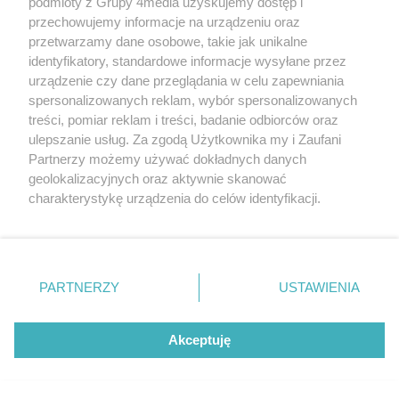
podmioty z Grupy 4media uzyskujemy dostęp i
przechowujemy informacje na urządzeniu oraz
5:4
Zagrywkę zapsuł Maksim Żygałow.
przetwarzamy dane osobowe, takie jak unikalne
identyfikatory, standardowe informacje wysyłane przez
urządzenie czy dane przeglądania w celu zapewniania
5:3
Autowa kiwka Lyneela.
spersonalizowanych reklam, wybór spersonalizowanych
treści, pomiar reklam i treści, badanie odbiorców oraz
ulepszanie usług. Za zgodą Użytkownika my i Zaufani
4:3
Fromm powalczył zagrywką. Na
Partnerzy możemy używać dokładnych danych
szczeście z trudnej piłki skończył
geolokalizacyjnych oraz aktywnie skanować
charakterystykę urządzenia do celów identyfikacji.
Tomasz Fornal.
Ponieważ cenimy Twoją prywatność, prosimy o zgodę na
korzystanie z tych technologii poprzez kliknięcie
3:3
Jastrzębianie mieli problemy po słabym
„Akceptuję”. Zgoda jest dobrowolna i zawsze możesz ją
zmienić/wycofać klikając przycisk ustawień prywatności
przyjęciu Fromma, ale nadrobili to
PARTNERZY
USTAWIENIA
znajdujący się w lewym dolnym rogu strony
. Niektóre
blokiem na Żalińskim.
rodzaje przetwarzania danych nie wymagają zgody
użytkownika, ale masz prawo sprzeciwić się takiemu
Akceptuję
przetwarzaniu. Preferencje będą miały zastosowania tylko
3:2
Mocna zagrywka Dawida Konarskiego,
na tej witrynie.
ale dobre przyjęcie "Wojskowych".