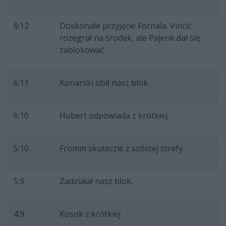
6:12
Doskonałe przyjęcie Fornala. Vincić
rozegrał na środek, ale Pajenk dał się
zablokować.
6:11
Konarski obił nasz blok.
6:10
Hubert odpowiada z krótkiej.
5:10
Fromm skuteczie z szóstej strefy.
5:9
Zadziałał nasz blok.
4:9
Kosok z krótkiej