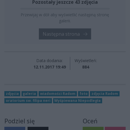
Pozostały jeszcze 43 zdjęcia
Przewijaj w dół aby wyświetlić następną stronę
galerii.
Następna strona
Data dodania:
Wyświetleń:
12.11.2017 19:49
884
zdjęcia
galeria
wiadomości Radom
foto
zdjęcia Radom
oratorium sw. filipa neri
Wyśpiewana Niepodległa
Podziel się
Oceń