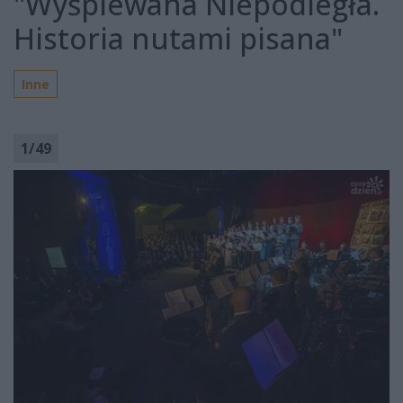
"Wyśpiewana Niepodległa.
Historia nutami pisana"
Inne
1
/
49