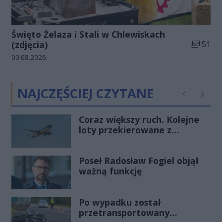
Święto Żelaza i Stali w Chlewiskach
Liczba zd
(zdjęcia)
51
Data dodania galerii:
03.08.2026
NAJCZĘŚCIEJ CZYTANE
Poprzednie
Następ
Coraz większy ruch. Kolejne
loty przekierowane z
Warszawy do Radomia
Poseł Radosław Fogiel objął
ważną funkcję
Po wypadku został
przetransportowany