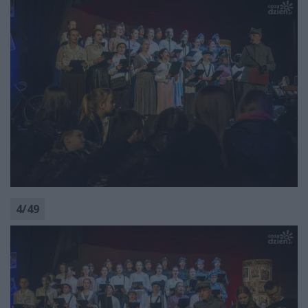
4
/
49