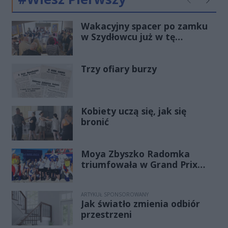
Poprzednie
Następ
Wakacyjny spacer po zamku
w Szydłowcu już w tę
niedzielę!
Trzy ofiary burzy
Kobiety uczą się, jak się
bronić
Moya Zbyszko Radomka
triumfowała w Grand Prix
PGE. Radomianki
bezkonkurencyjne w Ustce!
ARTYKUŁ SPONSOROWANY
Jak światło zmienia odbiór
przestrzeni