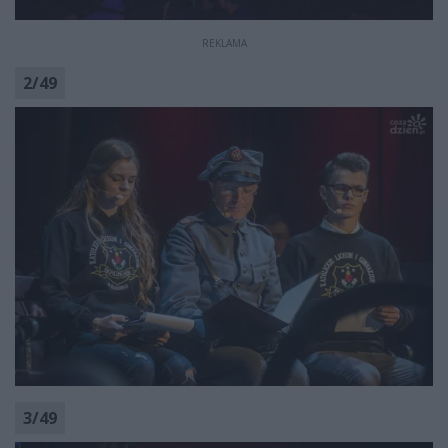
REKLAMA
2
/
49
3
/
49