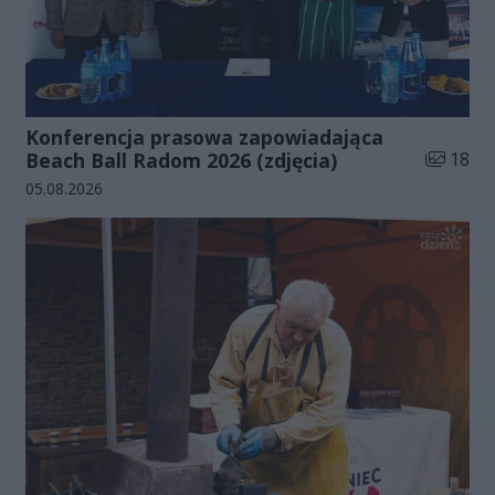
Konferencja prasowa zapowiadająca
Liczba zd
Beach Ball Radom 2026 (zdjęcia)
18
Data dodania galerii:
05.08.2026