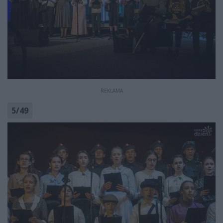
REKLAMA
5
/
49