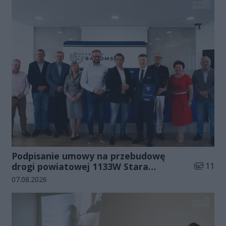
Podpisanie umowy na przebudowę
Liczba zd
drogi powiatowej 1133W Stara
11
Błotnica - Jedlanka (zdjęcia)
Data dodania galerii:
07.08.2026