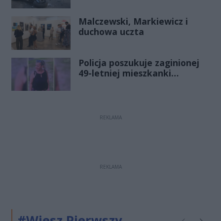
śmigłowcem na Józefów.
Historia mrozi krew w żyłach
Malczewski, Markiewicz i
duchowa uczta
Policja poszukuje zaginionej
49-letniej mieszkanki
Radomia
REKLAMA
REKLAMA
#Wiesz Pierwszy