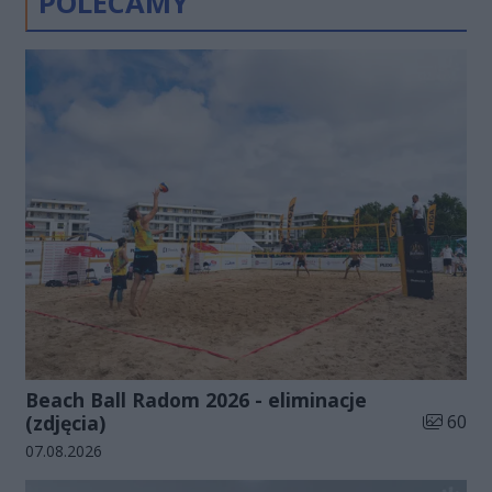
POLECAMY
Beach Ball Radom 2026 - eliminacje
Liczba zd
(zdjęcia)
60
Data dodania galerii:
07.08.2026