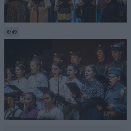
6
/
49