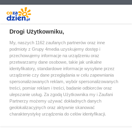
REKLAMA
Drogi Użytkowniku,
My, naszych 1162 zaufanych partnerów oraz inne
podmioty z Grupy 4media uzyskujemy dostęp i
przechowujemy informacje na urządzeniu oraz
przetwarzamy dane osobowe, takie jak unikalne
identyfikatory, standardowe informacje wysyłane przez
urządzenie czy dane przeglądania w celu zapewniania
spersonalizowanych reklam, wybór spersonalizowanych
Redakcja
Reklama
Prywatność
Praca Łódź
treści, pomiar reklam i treści, badanie odbiorców oraz
the:protocol
ulepszanie usług. Za zgodą Użytkownika my i Zaufani
Partnerzy możemy używać dokładnych danych
geolokalizacyjnych oraz aktywnie skanować
charakterystykę urządzenia do celów identyfikacji.
Ponieważ cenimy Twoją prywatność, prosimy o zgodę na
Szukaj
korzystanie z tych technologii poprzez kliknięcie