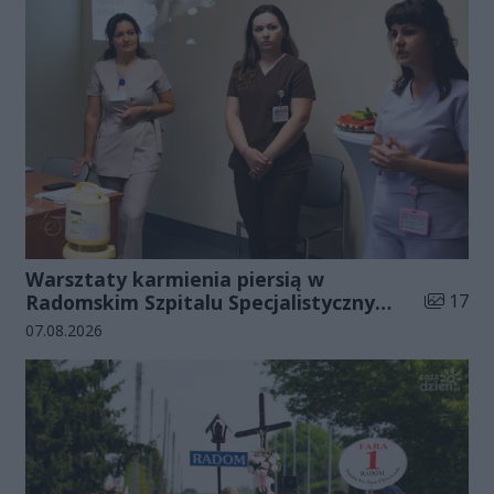
Warsztaty karmienia piersią w
Liczba zd
Radomskim Szpitalu Specjalistycznym
17
(zdjęcia)
Data dodania galerii:
07.08.2026