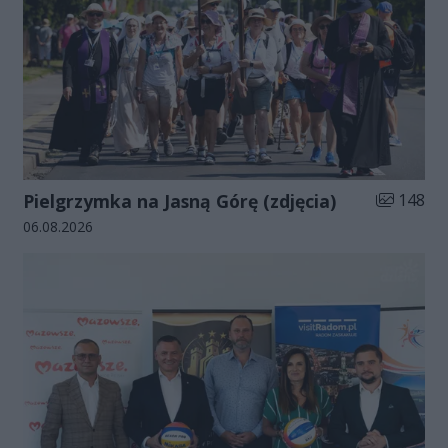
Liczba zdj
Pielgrzymka na Jasną Górę (zdjęcia)
148
Data dodania galerii:
06.08.2026