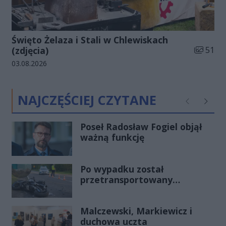
Święto Żelaza i Stali w Chlewiskach
Liczba zd
(zdjęcia)
51
Data dodania galerii:
03.08.2026
NAJCZĘŚCIEJ CZYTANE
Poprzednie
Następ
Poseł Radosław Fogiel objął
ważną funkcję
Po wypadku został
przetransportowany
śmigłowcem na Józefów.
Historia mrozi krew w żyłach
Malczewski, Markiewicz i
duchowa uczta