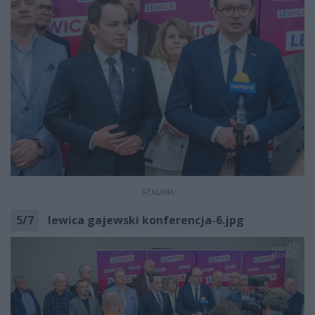
REKLAMA
5
/
7
lewica gajewski konferencja-6.jpg