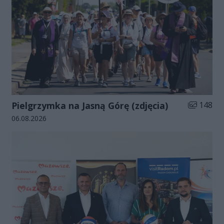
Liczba zdj
Pielgrzymka na Jasną Górę (zdjęcia)
148
Data dodania galerii:
06.08.2026