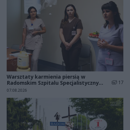
Warsztaty karmienia piersią w
Liczba zd
Radomskim Szpitalu Specjalistycznym
17
(zdjęcia)
Data dodania galerii:
07.08.2026