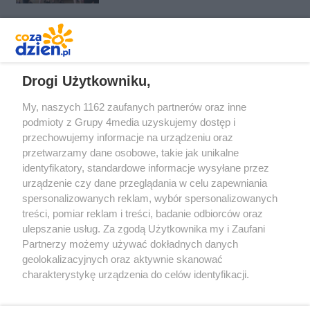
REKLAMA
Drogi Użytkowniku,
My, naszych 1162 zaufanych partnerów oraz inne
podmioty z Grupy 4media uzyskujemy dostęp i
przechowujemy informacje na urządzeniu oraz
przetwarzamy dane osobowe, takie jak unikalne
identyfikatory, standardowe informacje wysyłane przez
urządzenie czy dane przeglądania w celu zapewniania
spersonalizowanych reklam, wybór spersonalizowanych
Redakcja
Reklama
Prywatność
Praca Łódź
treści, pomiar reklam i treści, badanie odbiorców oraz
the:protocol
ulepszanie usług. Za zgodą Użytkownika my i Zaufani
Partnerzy możemy używać dokładnych danych
geolokalizacyjnych oraz aktywnie skanować
charakterystykę urządzenia do celów identyfikacji.
Ponieważ cenimy Twoją prywatność, prosimy o zgodę na
Szukaj
korzystanie z tych technologii poprzez kliknięcie