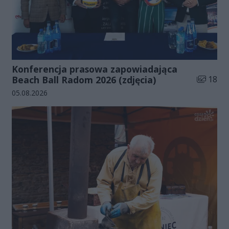
Konferencja prasowa zapowiadająca
Liczba zd
Beach Ball Radom 2026 (zdjęcia)
18
Data dodania galerii:
05.08.2026