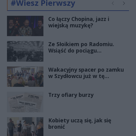
#Wiesz Pierwszy
Poprzednie
Następ
Co łączy Chopina, jazz i
wiejską muzykę?
Ze Słoikiem po Radomiu.
Wsiąść do pociągu
zatłoczonego...
Wakacyjny spacer po zamku
w Szydłowcu już w tę
niedzielę!
Trzy ofiary burzy
Kobiety uczą się, jak się
bronić