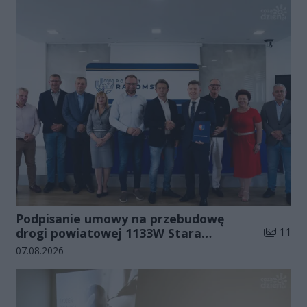
Podpisanie umowy na przebudowę
Liczba zd
drogi powiatowej 1133W Stara
11
Błotnica - Jedlanka (zdjęcia)
Data dodania galerii:
07.08.2026