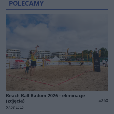
POLECAMY
Beach Ball Radom 2026 - eliminacje
Liczba zd
(zdjęcia)
60
Data dodania galerii:
07.08.2026