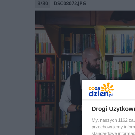
3
/
30
DSC08072.JPG
Drogi Użytkow
My, naszych 1162 zau
przechowujemy informa
standardowe informac