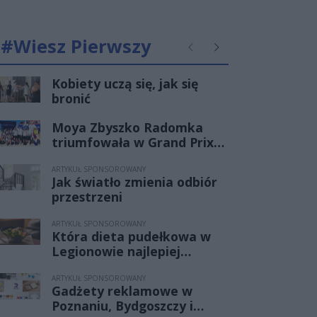
#Wiesz Pierwszy
Poprzednie
Następne
Kobiety uczą się, jak się
bronić
Moya Zbyszko Radomka
triumfowała w Grand Prix
PGE. Radomianki
bezkonkurencyjne w Ustce!
ARTYKUŁ SPONSOROWANY
Jak światło zmienia odbiór
przestrzeni
ARTYKUŁ SPONSOROWANY
Która dieta pudełkowa w
Legionowie najlepiej
sprawdzi się przy redukcji
wagi bez efektu jojo?
ARTYKUŁ SPONSOROWANY
Gadżety reklamowe w
Poznaniu, Bydgoszczy i