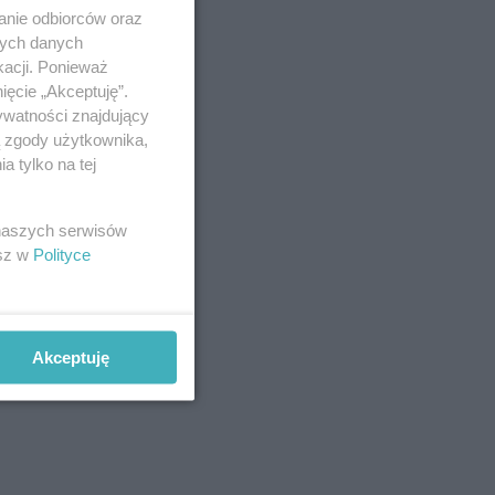
anie odbiorców oraz
nych danych
kacji. Ponieważ
ięcie „Akceptuję”.
ywatności znajdujący
ą zgody użytkownika,
 tylko na tej
 naszych serwisów
esz w
Polityce
Akceptuję