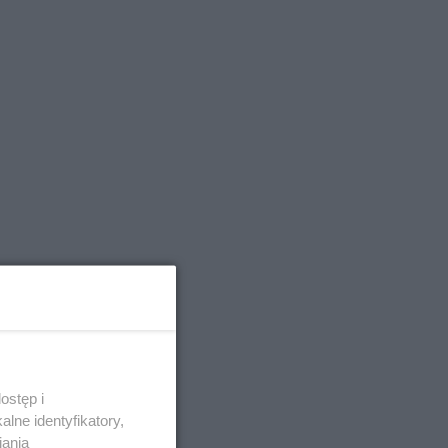
ostęp i
lne identyfikatory,
iania