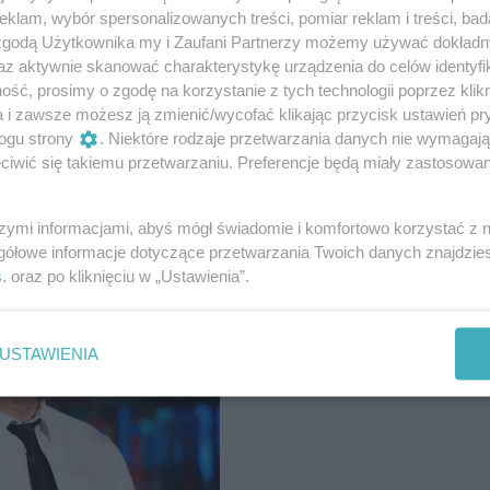
klam, wybór spersonalizowanych treści, pomiar reklam i treści, bad
 zgodą Użytkownika my i Zaufani Partnerzy możemy używać dokład
az aktywnie skanować charakterystykę urządzenia do celów identyfi
ść, prosimy o zgodę na korzystanie z tych technologii poprzez klikn
a i zawsze możesz ją zmienić/wycofać klikając przycisk ustawień pr
ogu strony
. Niektóre rodzaje przetwarzania danych nie wymagaj
iwić się takiemu przetwarzaniu. Preferencje będą miały zastosowania
szymi informacjami, abyś mógł świadomie i komfortowo korzystać z
gółowe informacje dotyczące przetwarzania Twoich danych znajdzi
s
. oraz po kliknięciu w „Ustawienia”.
USTAWIENIA