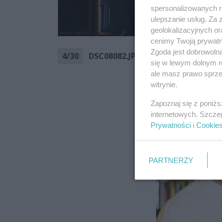
spersonalizowanych re
ulepszanie usług. Za
geolokalizacyjnych or
cenimy Twoją prywatno
Zgoda jest dobrowoln
4
/
30
DSC08082.JPG
się w lewym dolnym r
ale masz prawo sprzec
witrynie.
Zapoznaj się z poniż
internetowych. Szcze
Prywatności
i
Cookie
PARTNERZY