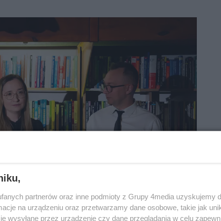
niku,
fanych partnerów oraz inne podmioty z Grupy 4media uzyskujemy d
cje na urządzeniu oraz przetwarzamy dane osobowe, takie jak unika
je wysyłane przez urządzenie czy dane przeglądania w celu zapewn