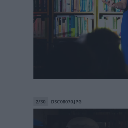
2
/
30
DSC08070.JPG