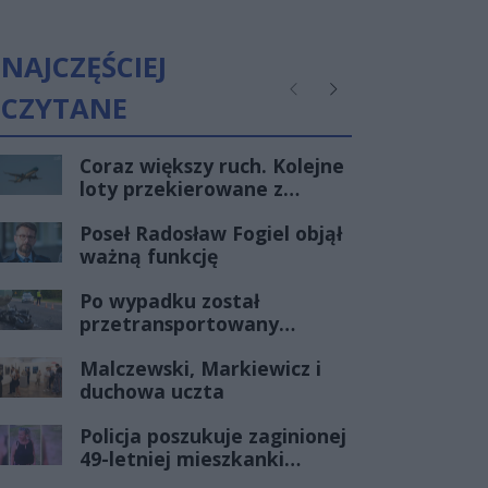
Lublinie - gdzie najlepiej
zamawiać ?
NAJCZĘŚCIEJ
CZYTANE
Poprzednie
Następne
Coraz większy ruch. Kolejne
loty przekierowane z
Warszawy do Radomia
Poseł Radosław Fogiel objął
ważną funkcję
Po wypadku został
przetransportowany
śmigłowcem na Józefów.
Malczewski, Markiewicz i
Historia mrozi krew w
duchowa uczta
żyłach
Policja poszukuje zaginionej
49-letniej mieszkanki
Radomia