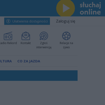
Zaloguj się
Ułatwienia dostępności
Radio Rekord
Kontakt
Zgłoś
Relacje na
interwencję
żywo
ULTURA
CO ZA JAZDA
nkurencyjne w Ustce!
ano umowę
Polski
 decyzję prokuratury
ów pokazali klasę
worzyć nową sportową tradycję"
ruchu