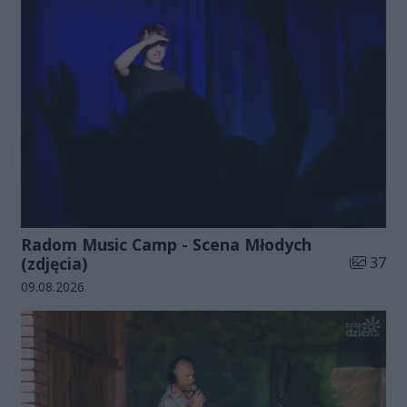
Radom Music Camp - Scena Młodych
Liczba zd
(zdjęcia)
37
Data dodania galerii:
09.08.2026