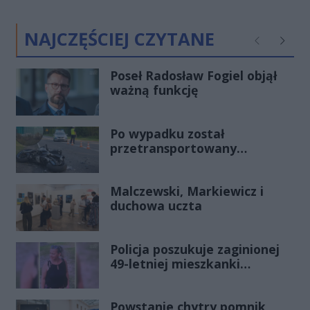
NAJCZĘŚCIEJ CZYTANE
Poprzednie
Następ
Poseł Radosław Fogiel objął
ważną funkcję
Po wypadku został
przetransportowany
śmigłowcem na Józefów.
Historia mrozi krew w żyłach
Malczewski, Markiewicz i
duchowa uczta
Policja poszukuje zaginionej
49-letniej mieszkanki
Radomia
Powstanie chytry pomnik