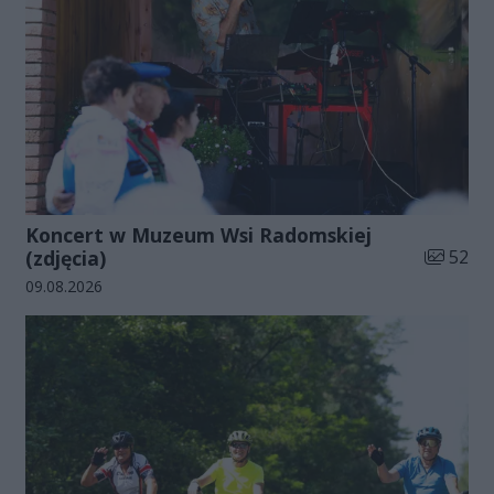
Koncert w Muzeum Wsi Radomskiej
Liczba zd
(zdjęcia)
52
Data dodania galerii:
09.08.2026