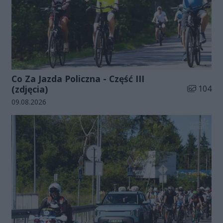
Co Za Jazda Policzna - Część III
Liczba zdj
(zdjęcia)
104
Data dodania galerii:
09.08.2026