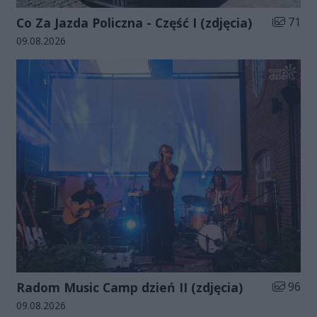
Liczba zd
Co Za Jazda Policzna - Część I (zdjęcia)
71
Data dodania galerii:
09.08.2026
Liczba zd
Radom Music Camp dzień II (zdjęcia)
96
Data dodania galerii:
09.08.2026