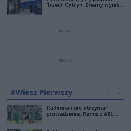
Trzech Cytryn. Znamy wyniki
Budżetu Obywatelskiego
2027
REKLAMA
REKLAMA
#Wiesz Pierwszy
Poprzednie
Następ
Radomiak nie utrzymał
prowadzenia. Remis z AEL
Limassol