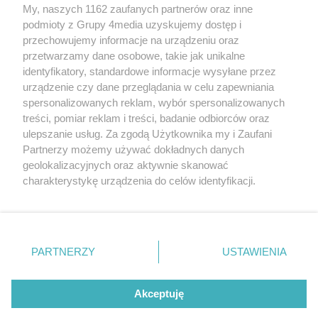
My, naszych 1162 zaufanych partnerów oraz inne
podmioty z Grupy 4media uzyskujemy dostęp i
przechowujemy informacje na urządzeniu oraz
przetwarzamy dane osobowe, takie jak unikalne
identyfikatory, standardowe informacje wysyłane przez
urządzenie czy dane przeglądania w celu zapewniania
spersonalizowanych reklam, wybór spersonalizowanych
Redakcja
Reklama
Prywatność
Praca Łódź
treści, pomiar reklam i treści, badanie odbiorców oraz
the:protocol
ulepszanie usług. Za zgodą Użytkownika my i Zaufani
Partnerzy możemy używać dokładnych danych
geolokalizacyjnych oraz aktywnie skanować
charakterystykę urządzenia do celów identyfikacji.
Ponieważ cenimy Twoją prywatność, prosimy o zgodę na
Szukaj
korzystanie z tych technologii poprzez kliknięcie
„Akceptuję”. Zgoda jest dobrowolna i zawsze możesz ją
zmienić/wycofać klikając przycisk ustawień prywatności
Facebook.com
Youtube.com
PARTNERZY
USTAWIENIA
znajdujący się w lewym dolnym rogu strony
. Niektóre
rodzaje przetwarzania danych nie wymagają zgody
użytkownika, ale masz prawo sprzeciwić się takiemu
Akceptuję
przetwarzaniu. Preferencje będą miały zastosowania tylko