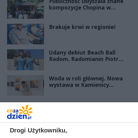
Publiczność usłyszała znane
kompozycje Chopina w
zupełnie nowej odsłonie
Brakuje krwi w regionie!
Udany debiut Beach Ball
Radom. Radomianin Piotr
Filipowicz wygrał turniej u
siebie
Woda w roli głównej. Nowa
wystawa w Kamienicy
Deskurów
REKLAMA
Drogi Użytkowniku,