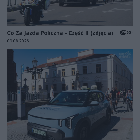
Liczba zd
Co Za Jazda Policzna - Część II (zdjęcia)
80
Data dodania galerii:
09.08.2026