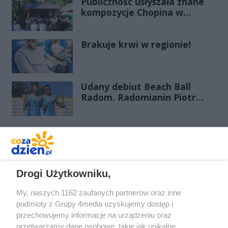
Publiczność usłyszała znane
kompozycje Chopina w
zupełnie nowej odsłonie
Brakuje krwi w regionie!
Udany debiut Beach Ball
Radom. Radomianin Piotr
Filipowicz wygrał turniej u
siebie
REKLAMA
Drogi Użytkowniku,
My, naszych 1162 zaufanych partnerów oraz inne
podmioty z Grupy 4media uzyskujemy dostęp i
przechowujemy informacje na urządzeniu oraz
przetwarzamy dane osobowe, takie jak unikalne