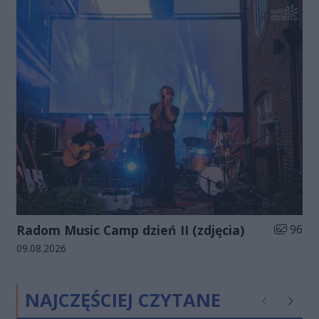
Liczba zd
Radom Music Camp dzień II (zdjęcia)
96
Data dodania galerii:
09.08.2026
NAJCZĘŚCIEJ CZYTANE
Poprzednie
Następ