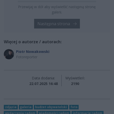
Przewijaj w dół aby wyświetlić następną stronę
galerii.
Następna strona
Więcej o autorze / autorach:
Piotr Nowakowski
Fotoreporter
Data dodania:
Wyświetleń:
22.07.2025 16:48
2190
zdjęcia
galeria
budżet obywatelski
foto
wydarzenia radom
wiadomości radom
informacje radom