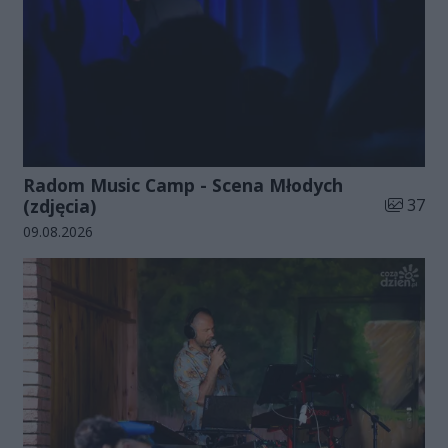
Radom Music Camp - Scena Młodych
Liczba zd
(zdjęcia)
37
Data dodania galerii:
09.08.2026