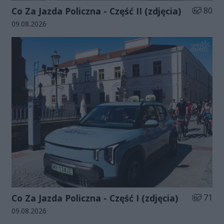
Liczba zd
Co Za Jazda Policzna - Część II (zdjęcia)
80
Data dodania galerii:
09.08.2026
Liczba zd
Co Za Jazda Policzna - Część I (zdjęcia)
71
Data dodania galerii:
09.08.2026