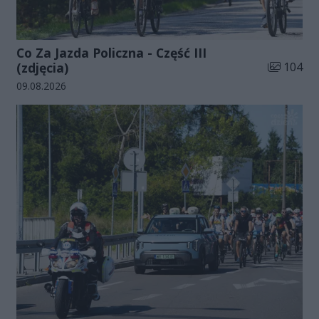
Co Za Jazda Policzna - Część III
Liczba zdj
(zdjęcia)
104
Data dodania galerii:
09.08.2026