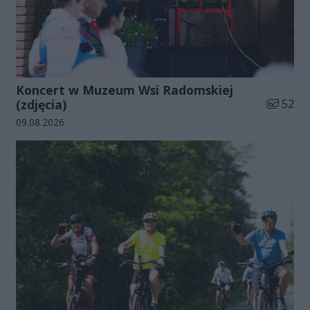
Koncert w Muzeum Wsi Radomskiej
Liczba zd
(zdjęcia)
52
Data dodania galerii:
09.08.2026