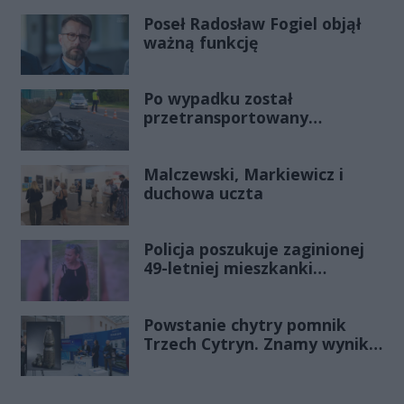
Poseł Radosław Fogiel objął
ważną funkcję
Po wypadku został
przetransportowany
śmigłowcem na Józefów.
Historia mrozi krew w żyłach
Malczewski, Markiewicz i
duchowa uczta
Policja poszukuje zaginionej
49-letniej mieszkanki
Radomia
Powstanie chytry pomnik
Trzech Cytryn. Znamy wyniki
Budżetu Obywatelskiego
2027