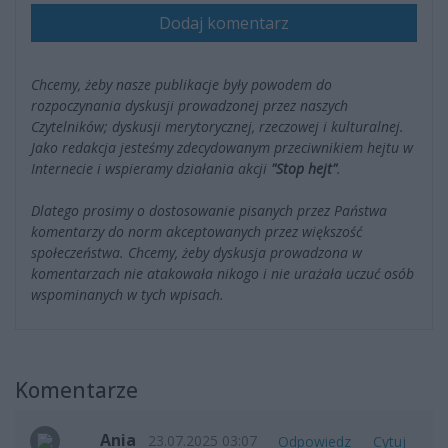
Dodaj komentarz
Chcemy, żeby nasze publikacje były powodem do
rozpoczynania dyskusji prowadzonej przez naszych
Czytelników; dyskusji merytorycznej, rzeczowej i kulturalnej.
Jako redakcja jesteśmy zdecydowanym przeciwnikiem hejtu w
Internecie i wspieramy działania akcji
"Stop hejt"
.
Dlatego prosimy o dostosowanie pisanych przez Państwa
komentarzy do norm akceptowanych przez większość
społeczeństwa. Chcemy, żeby dyskusja prowadzona w
komentarzach nie atakowała nikogo i nie urażała uczuć osób
wspominanych w tych wpisach.
Komentarze
Ania
23.07.2025 03:07
Odpowiedz
Cytuj