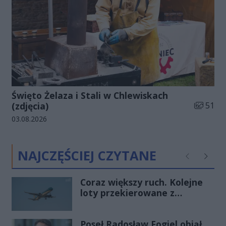
Święto Żelaza i Stali w Chlewiskach
Liczba zd
(zdjęcia)
51
Data dodania galerii:
03.08.2026
NAJCZĘŚCIEJ CZYTANE
Poprzednie
Następ
Coraz większy ruch. Kolejne
loty przekierowane z
Warszawy do Radomia
Poseł Radosław Fogiel objął