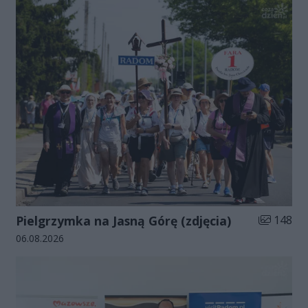
Liczba zdj
Pielgrzymka na Jasną Górę (zdjęcia)
148
Data dodania galerii:
06.08.2026