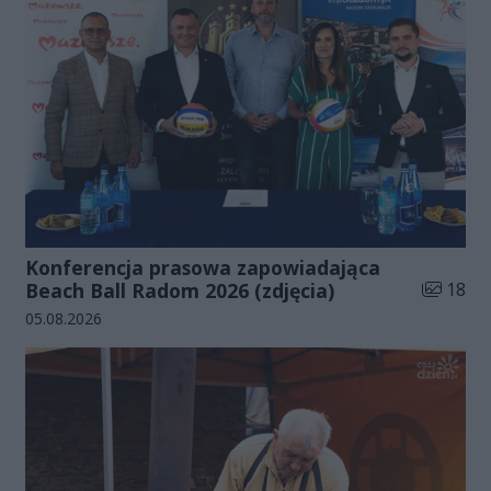
Konferencja prasowa zapowiadająca
Liczba zd
Beach Ball Radom 2026 (zdjęcia)
18
Data dodania galerii:
05.08.2026