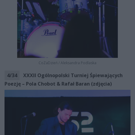
CoZaDzień
/
Aleksandra Podlaska
4
/
34
XXXII Ogólnopolski Turniej Śpiewających
Poezję – Pola Chobot & Rafał Baran (zdjęcia)