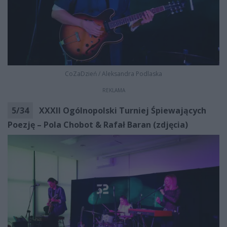
CoZaDzień
/
Aleksandra Podlaska
REKLAMA
5
/
34
XXXII Ogólnopolski Turniej Śpiewających
Poezję – Pola Chobot & Rafał Baran (zdjęcia)