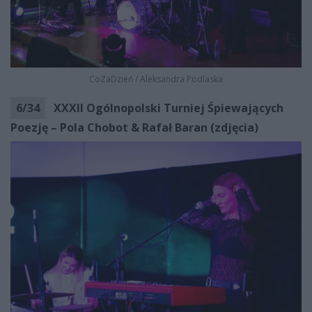
CoZaDzień
/
Aleksandra Podlaska
6
/
34
XXXII Ogólnopolski Turniej Śpiewających
Poezję – Pola Chobot & Rafał Baran (zdjęcia)