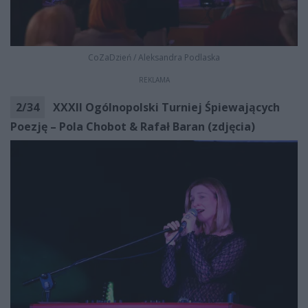
CoZaDzień
/
Aleksandra Podlaska
REKLAMA
2
/
34
XXXII Ogólnopolski Turniej Śpiewających
Poezję – Pola Chobot & Rafał Baran (zdjęcia)