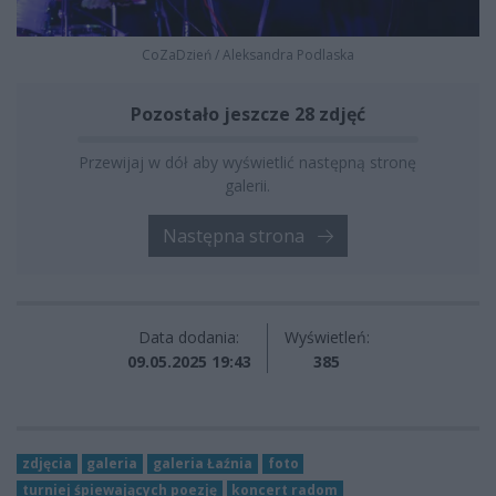
CoZaDzień
/
Aleksandra Podlaska
Pozostało jeszcze 28 zdjęć
Przewijaj w dół aby wyświetlić następną stronę
galerii.
Następna strona
Data dodania:
Wyświetleń:
09.05.2025 19:43
385
zdjęcia
galeria
galeria Łaźnia
foto
turniej śpiewających poezję
koncert radom