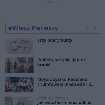
REKLAMA
#Wiesz Pierwszy
Poprzednie
Następ
Trzy ofiary burzy
Kobiety uczą się, jak się
bronić
Moya Zbyszko Radomka
triumfowała w Grand Prix
PGE. Radomianki
bezkonkurencyjne w Ustce!
ARTYKUŁ SPONSOROWANY
Jak światło zmienia odbiór