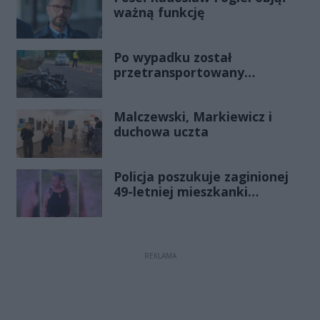
ważną funkcję
Po wypadku został
przetransportowany
śmigłowcem na Józefów.
Historia mrozi krew w żyłach
Malczewski, Markiewicz i
duchowa uczta
Policja poszukuje zaginionej
49-letniej mieszkanki
Radomia
REKLAMA