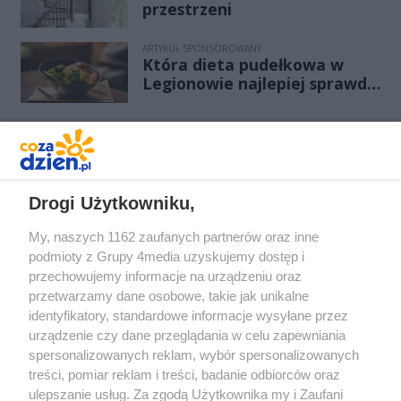
przestrzeni
ARTYKUŁ SPONSOROWANY
Która dieta pudełkowa w
Legionowie najlepiej sprawdzi
się przy redukcji wagi bez
efektu jojo?
REKLAMA
Drogi Użytkowniku,
My, naszych 1162 zaufanych partnerów oraz inne
podmioty z Grupy 4media uzyskujemy dostęp i
przechowujemy informacje na urządzeniu oraz
przetwarzamy dane osobowe, takie jak unikalne
identyfikatory, standardowe informacje wysyłane przez
urządzenie czy dane przeglądania w celu zapewniania
spersonalizowanych reklam, wybór spersonalizowanych
Redakcja
Reklama
Prywatność
Praca Łódź
treści, pomiar reklam i treści, badanie odbiorców oraz
the:protocol
ulepszanie usług. Za zgodą Użytkownika my i Zaufani