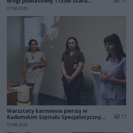
drogi powiatowej 1133W Stara
11
Błotnica - Jedlanka (zdjęcia)
Data dodania galerii:
07.08.2026
Warsztaty karmienia piersią w
Liczba zd
Radomskim Szpitalu Specjalistycznym
17
(zdjęcia)
Data dodania galerii:
07.08.2026