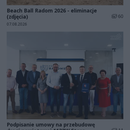
Beach Ball Radom 2026 - eliminacje
Liczba zd
(zdjęcia)
60
Data dodania galerii:
07.08.2026
Podpisanie umowy na przebudowę
Liczba zd