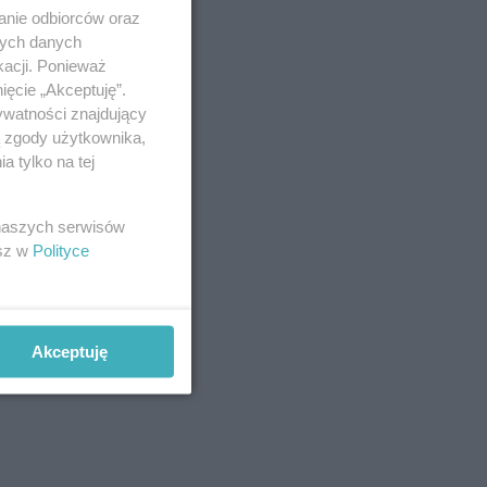
anie odbiorców oraz
nych danych
kacji. Ponieważ
ięcie „Akceptuję”.
ywatności znajdujący
ą zgody użytkownika,
 tylko na tej
 naszych serwisów
esz w
Polityce
Akceptuję