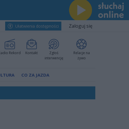
Zaloguj się
Ułatwienia dostępności
Radio Rekord
Kontakt
Zgłoś
Relacje na
interwencję
żywo
ULTURA
CO ZA JAZDA
ów pokazali klasę
rzowi
worzyć nową sportową tradycję"
ruchu