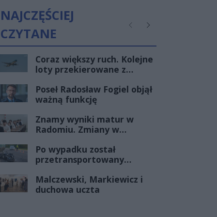
NAJCZĘŚCIEJ
CZYTANE
Poprzednie
Następne
Coraz większy ruch. Kolejne
loty przekierowane z
Warszawy do Radomia
Poseł Radosław Fogiel objął
ważną funkcję
Znamy wyniki matur w
Radomiu. Zmiany w
czołówce stawki
Po wypadku został
przetransportowany
śmigłowcem na Józefów.
Malczewski, Markiewicz i
Historia mrozi krew w
duchowa uczta
żyłach