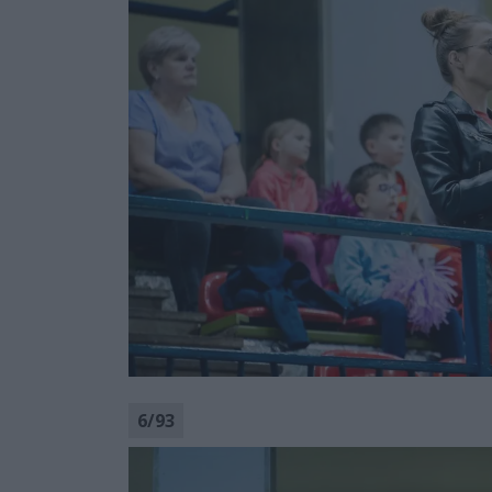
6
/
93