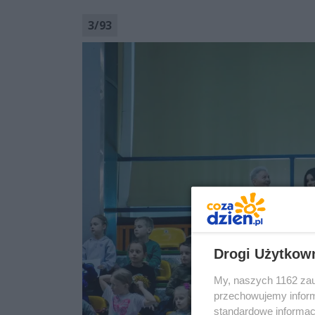
3
/
93
Drogi Użytkow
My, naszych 1162 zau
przechowujemy informa
standardowe informac