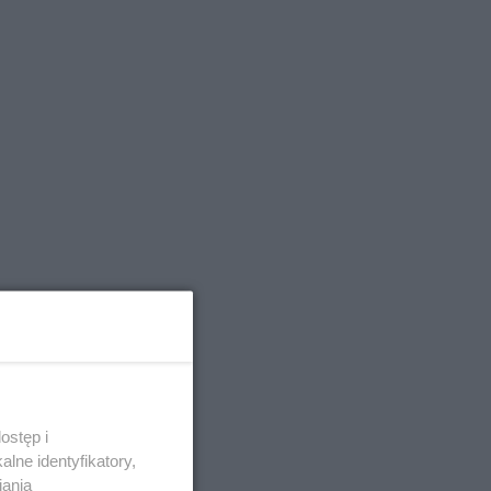
ostęp i
lne identyfikatory,
iania