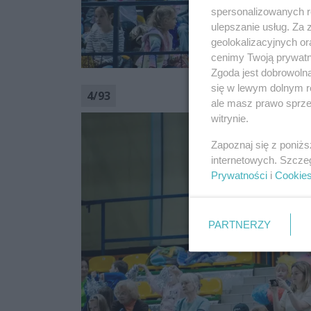
spersonalizowanych re
ulepszanie usług. Za
geolokalizacyjnych or
cenimy Twoją prywatno
Zgoda jest dobrowoln
się w lewym dolnym r
4
/
93
ale masz prawo sprzec
witrynie.
Zapoznaj się z poniż
internetowych. Szcze
Prywatności
i
Cookie
PARTNERZY