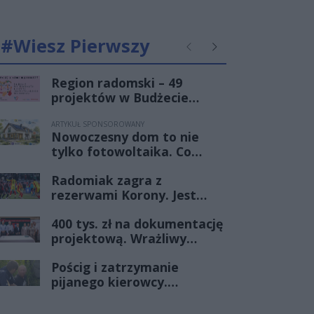
#Wiesz Pierwszy
Poprzednie
Następne
Region radomski – 49
projektów w Budżecie
Obywatelskim Mazowsza!
ARTYKUŁ SPONSOROWANY
Nowoczesny dom to nie
tylko fotowoltaika. Co
naprawdę decyduje o
Radomiak zagra z
niskich rachunkach?
rezerwami Korony. Jest
terminarz I rundy Pucharu
400 tys. zł na dokumentację
Polski
projektową. Wrażliwy
punkt na mazowieckich
Pościg i zatrzymanie
drogach zmieni oblicze
pijanego kierowcy.
Radomscy policjanci po
służbie znów pokazali klasę