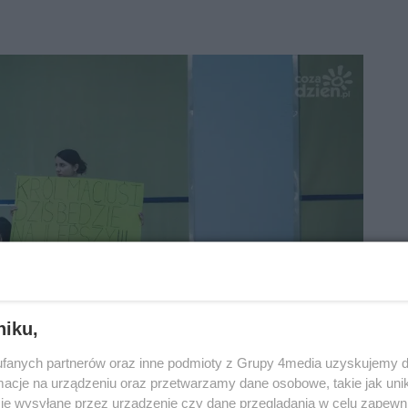
niku,
fanych partnerów oraz inne podmioty z Grupy 4media uzyskujemy d
cje na urządzeniu oraz przetwarzamy dane osobowe, takie jak unika
je wysyłane przez urządzenie czy dane przeglądania w celu zapewn