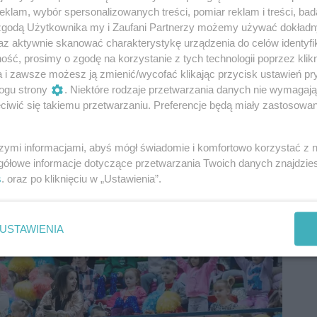
klam, wybór spersonalizowanych treści, pomiar reklam i treści, bad
 zgodą Użytkownika my i Zaufani Partnerzy możemy używać dokład
az aktywnie skanować charakterystykę urządzenia do celów identyfi
ść, prosimy o zgodę na korzystanie z tych technologii poprzez klikn
a i zawsze możesz ją zmienić/wycofać klikając przycisk ustawień pr
ogu strony
. Niektóre rodzaje przetwarzania danych nie wymagaj
iwić się takiemu przetwarzaniu. Preferencje będą miały zastosowania
szymi informacjami, abyś mógł świadomie i komfortowo korzystać z
gółowe informacje dotyczące przetwarzania Twoich danych znajdzi
s
. oraz po kliknięciu w „Ustawienia”.
USTAWIENIA