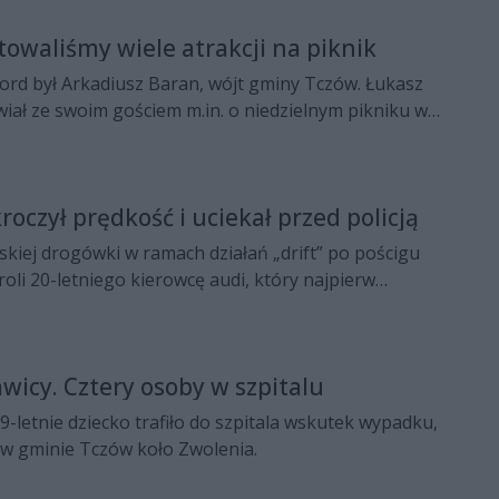
towaliśmy wiele atrakcji na piknik
ord był Arkadiusz Baran, wójt gminy Tczów. Łukasz
iał ze swoim gościem m.in. o niedzielnym pikniku w
tycjach, prowadzonych przez gminę.
roczył prędkość i uciekał przed policją
iej drogówki w ramach działań „drift” po pościgu
roli 20-letniego kierowcę audi, który najpierw
czalną prędkość, a później zaczął uciekać przed
Funkcjonariusze zatrzymali młodemu kierowcy prawo
oje czyny odpowie przed sądem.
icy. Cztery osoby w szpitalu
9-letnie dziecko trafiło do szpitala wskutek wypadku,
 w gminie Tczów koło Zwolenia.