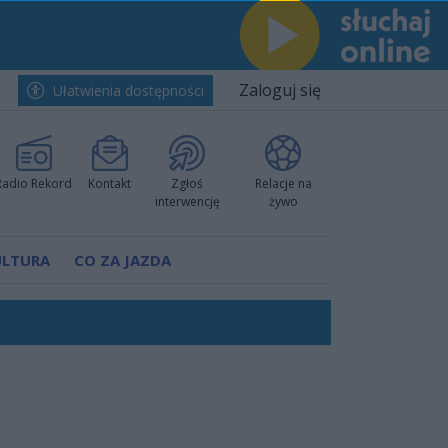
Zaloguj się
Ułatwienia dostępności
Radio Rekord
Kontakt
Zgłoś
Relacje na
interwencję
żywo
ULTURA
CO ZA JAZDA
h i pewnie wygrali przy Struga