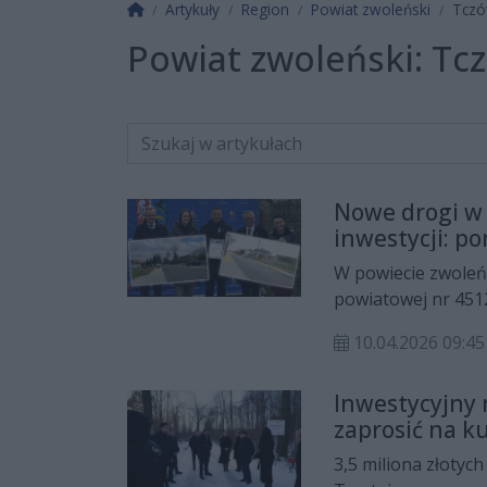
Strona główna
Artykuły
Region
Powiat zwoleński
Tcz
Powiat zwoleński:
Tc
Nowe drogi w 
inwestycji: po
W powiecie zwoleń
powiatowej nr 451
inwestycji przekrac
10.04.2026 09:
Inwestycyjny
zaprosić na ku
3,5 miliona złotyc