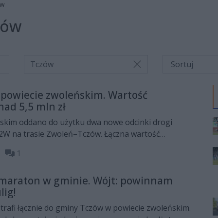
ów
zów
Tczów
powiecie zwoleńskim. Wartość
nad 5,5 mln zł
skim oddano do użytku dwa nowe odcinki drogi
2W na trasie Zwoleń–Tczów. Łączna wartość
za 5,5 mln zł.
45
1
 maraton w gminie. Wójt: powinnam
lig!
h trafi łącznie do gminy Tczów w powiecie zwoleńskim.