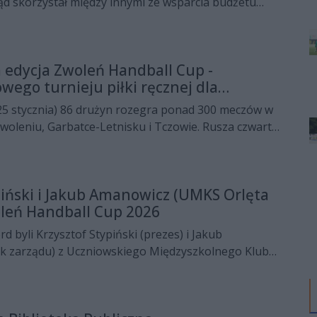
d skorzystał między innymi ze wsparcia budżetu
zył cztery ważne inwestycje. Na niektóre mieszkańcy
 edycja Zwoleń Handball Cup -
ego turnieju piłki ręcznej dla
-25 stycznia) 86 drużyn rozegra ponad 300 meczów w
woleniu, Garbatce-Letnisku i Tczowie. Rusza czwarta
dowego turnieju dla młodzieży - Zwoleń Handball
piński i Jakub Amanowicz (UMKS Orlęta
leń Handball Cup 2026
d byli Krzysztof Stypiński (prezes) i Jakub
k zarządu) z Uczniowskiego Międzyszkolnego Klubu
 Zwoleń, którzy mówili o zaplanowanym na 23-25
 międzynarodowym Zwoleń Handball Cup 2026.