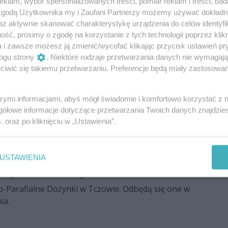
klam, wybór spersonalizowanych treści, pomiar reklam i treści, bad
 zgodą Użytkownika my i Zaufani Partnerzy możemy używać dokład
ywotnim zakazem wpadł do rowu
az aktywnie skanować charakterystykę urządzenia do celów identyfi
hował i wpadł do rowu. Okazało się, że był pijany i
ść, prosimy o zgodę na korzystanie z tych technologii poprzez klikn
az prowadzenia samochodu.
a i zawsze możesz ją zmienić/wycofać klikając przycisk ustawień pr
ogu strony
. Niektóre rodzaje przetwarzania danych nie wymagaj
iwić się takiemu przetwarzaniu. Preferencje będą miały zastosowania
zł na 9,5 kilometra dróg
szymi informacjami, abyś mógł świadomie i komfortowo korzystać z
gółowe informacje dotyczące przetwarzania Twoich danych znajdzi
oleń, Tczów, Wolanów - m.in. te samorządy
s
. oraz po kliknięciu w „Ustawienia”.
owanie do realizacji drogowych inwestycji. Łącznie to
USTAWIENIA
zaprasza na dożynki
-Parafialne Dożynki w Tczowie. Odbędą się one w
ia.