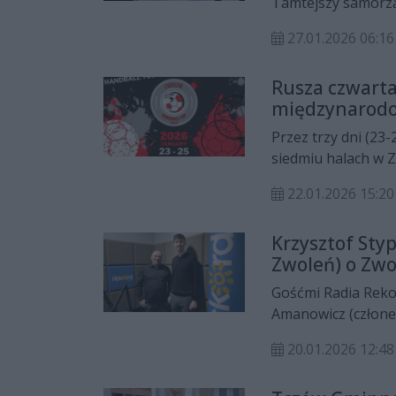
Tamtejszy samorzą
Mazowsza i zakońc
27.01.2026 06:16
czekali wiele lat.
Rusza czwarta
międzynarodow
młodziezy
Przez trzy dni (23
siedmiu halach w Z
edycja międzynaro
22.01.2026 15:20
Cup.
Krzysztof Sty
Zwoleń) o Zwo
Gośćmi Radia Rekor
Amanowicz (człone
Sportowego Orlęta
20.01.2026 12:48
stycznia turnieju