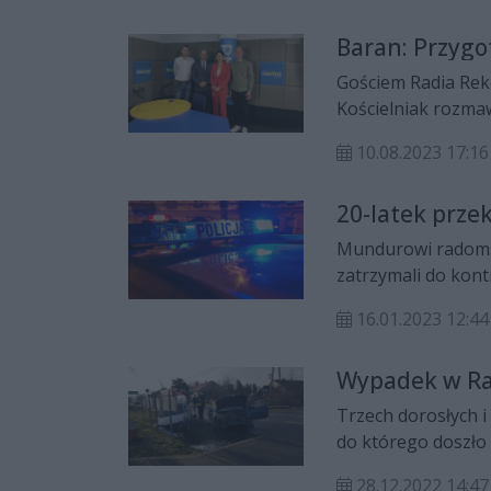
Baran: Przygo
Gościem Radia Rek
Kościelniak rozmaw
Rawicy oraz inwes
10.08.2023 17:16
20-latek przek
Mundurowi radomsk
zatrzymali do kont
przekroczył dopusz
16.01.2023 12:44
patrolem policji. 
jazdy. Teraz za sw
Wypadek w Raw
Trzech dorosłych i 
do którego doszło
28.12.2022 14:47