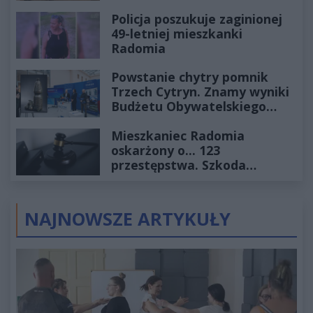
Policja poszukuje zaginionej
49-letniej mieszkanki
Radomia
Powstanie chytry pomnik
Trzech Cytryn. Znamy wyniki
Budżetu Obywatelskiego
2027
Mieszkaniec Radomia
oskarżony o... 123
przestępstwa. Szkoda
wyceniona na ponad milion
złotych
NAJNOWSZE ARTYKUŁY