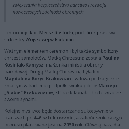
zwiększania bezpieczeństwa państwa i rozwoju
nowoczesnych zdolności obronnych
- informuje
kpr. Miłosz Rostocki, podoficer prasowy
Orkiestry Wojskowej w Radomiu.
Ważnym elementem ceremonii był także symboliczny
chrzest samolotów. Matką Chrzestną została
Paulina
Kosiniak-Kamysz
, małżonka ministra obrony
narodowej. Drugą Matką Chrzestną była kpt.
Magdalena Boryc-Krakowian
- wdowa po tragicznie
zmarłym w Radomiu podpułkowniku pilocie
Macieju
„Slabie” Krakowianie
, która dokonała chrztu wraz ze
swoimi synami.
Kolejne myśliwce będą dostarczane sukcesywnie w
transzach po
4–6 sztuk rocznie
, a zakończenie całego
procesu planowane jest na
2030 rok
. Główną bazą dla