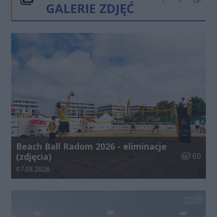
GALERIE ZDJĘĆ
Poprzednie
Następne
Kliknij
Beach Ball Radom 2026 - eliminacje
Liczba zdj
(zdjęcia)
60
Data dodania galerii:
07.08.2026