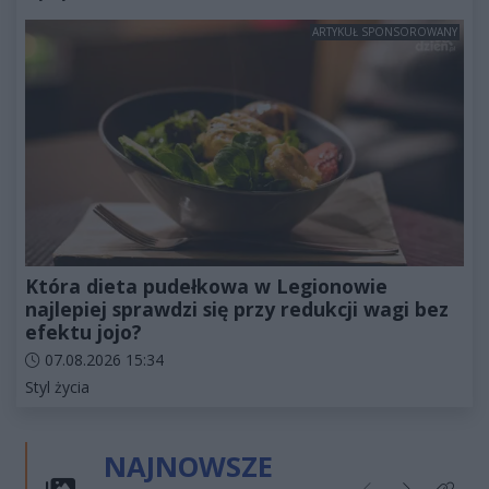
ARTYKUŁ SPONSOROWANY
Która dieta pudełkowa w Legionowie
najlepiej sprawdzi się przy redukcji wagi bez
efektu jojo?
Data dodania artykułu:
07.08.2026 15:34
Kategorie artykułu:
Styl życia
NAJNOWSZE