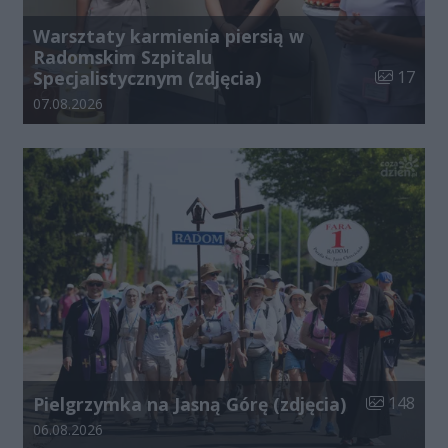
Warsztaty karmienia piersią w
Radomskim Szpitalu
Liczba zdj
Specjalistycznym (zdjęcia)
17
Data dodania galerii:
07.08.2026
Liczba zdjęć
Pielgrzymka na Jasną Górę (zdjęcia)
148
Data dodania galerii:
06.08.2026