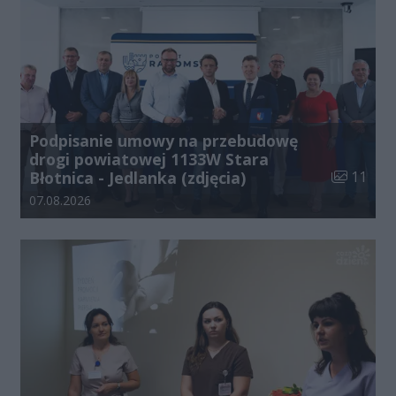
Podpisanie umowy na przebudowę
drogi powiatowej 1133W Stara
Liczba zdj
Błotnica - Jedlanka (zdjęcia)
11
Data dodania galerii:
07.08.2026