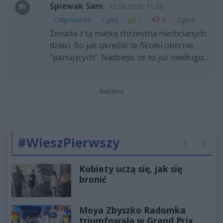
Śpiewak Sam
15.06.2026 11:26
Odpowiedz
Cytuj
1
0
Zgłoś
Żenada z tą matką chrzestna niechcianych
dzieci. Bo jak określić te fikołki obecnie
"panujących". Nadzieja, że to już niedługo...
Reklama
#WieszPierwszy
Poprzednie
Następ
Kobiety uczą się, jak się
bronić
Moya Zbyszko Radomka
triumfowała w Grand Prix