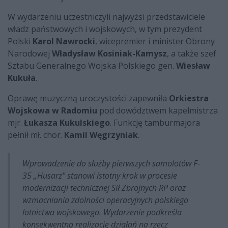
W wydarzeniu uczestniczyli najwyżsi przedstawiciele
władz państwowych i wojskowych, w tym prezydent
Polski
Karol Nawrocki
, wicepremier i minister Obrony
Narodowej
Władysław Kosiniak-Kamysz
, a także szef
Sztabu Generalnego Wojska Polskiego gen.
Wiesław
Kukuła
.
Oprawę muzyczną uroczystości zapewniła
Orkiestra
Wojskowa w Radomiu
pod dowództwem kapelmistrza
mjr.
Łukasza Kukulskiego
. Funkcję tamburmajora
pełnił mł. chor.
Kamil Węgrzyniak
.
Wprowadzenie do służby pierwszych samolotów F-
35 „Husarz" stanowi istotny krok w procesie
modernizacji technicznej Sił Zbrojnych RP oraz
wzmacniania zdolności operacyjnych polskiego
lotnictwa wojskowego. Wydarzenie podkreśla
konsekwentną realizację działań na rzecz