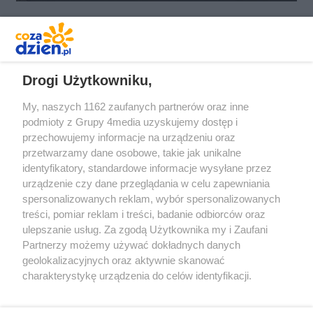
REKLAMA
Drogi Użytkowniku,
My, naszych 1162 zaufanych partnerów oraz inne
podmioty z Grupy 4media uzyskujemy dostęp i
przechowujemy informacje na urządzeniu oraz
przetwarzamy dane osobowe, takie jak unikalne
identyfikatory, standardowe informacje wysyłane przez
urządzenie czy dane przeglądania w celu zapewniania
spersonalizowanych reklam, wybór spersonalizowanych
Redakcja
Reklama
Prywatność
Praca Łódź
treści, pomiar reklam i treści, badanie odbiorców oraz
the:protocol
ulepszanie usług. Za zgodą Użytkownika my i Zaufani
Partnerzy możemy używać dokładnych danych
geolokalizacyjnych oraz aktywnie skanować
charakterystykę urządzenia do celów identyfikacji.
Ponieważ cenimy Twoją prywatność, prosimy o zgodę na
Szukaj
korzystanie z tych technologii poprzez kliknięcie