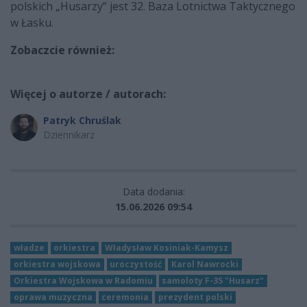
polskich „Husarzy” jest 32. Baza Lotnictwa Taktycznego
w Łasku.
Zobaczcie również:
Więcej o autorze / autorach:
Patryk Chruślak
Dziennikarz
Data dodania:
15.06.2026 09:54
władze
orkiestra
Władysław Kosiniak-Kamysz
orkiestra wojskowa
uroczystość
Karol Nawrocki
Orkiestra Wojskowa w Radomiu
samoloty F-35 "Husarz"
oprawa muzyczna
ceremonia
prezydent polski