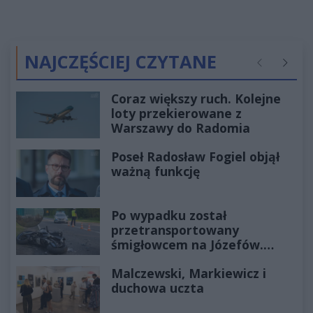
NAJCZĘŚCIEJ CZYTANE
Poprzednie
Następ
Coraz większy ruch. Kolejne
loty przekierowane z
Warszawy do Radomia
Poseł Radosław Fogiel objął
ważną funkcję
Po wypadku został
przetransportowany
śmigłowcem na Józefów.
Historia mrozi krew w żyłach
Malczewski, Markiewicz i
duchowa uczta