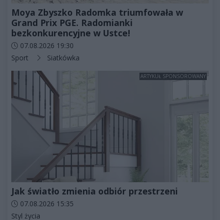
Moya Zbyszko Radomka triumfowała w
Grand Prix PGE. Radomianki
bezkonkurencyjne w Ustce!
Data dodania artykułu:
07.08.2026 19:30
Kategorie artykułu:
Sport
Siatkówka
ARTYKUŁ SPONSOROWANY
Jak światło zmienia odbiór przestrzeni
Data dodania artykułu:
07.08.2026 15:35
Kategorie artykułu:
Styl życia