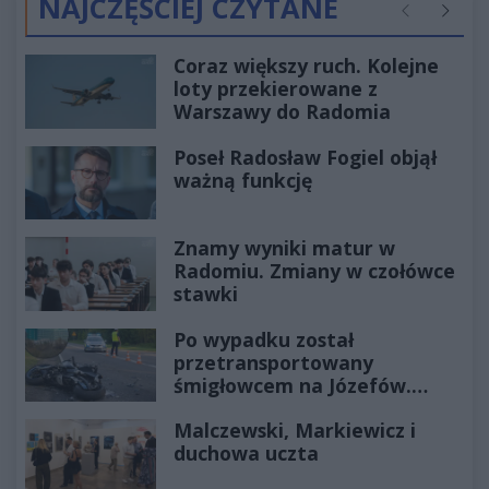
NAJCZĘŚCIEJ CZYTANE
Poprzednie
Następ
Coraz większy ruch. Kolejne
loty przekierowane z
Warszawy do Radomia
Poseł Radosław Fogiel objął
ważną funkcję
Znamy wyniki matur w
Radomiu. Zmiany w czołówce
stawki
Po wypadku został
przetransportowany
śmigłowcem na Józefów.
Historia mrozi krew w żyłach
Malczewski, Markiewicz i
duchowa uczta