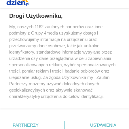
REKLAMA
Drogi Użytkowniku,
My, naszych 1162 zaufanych partnerów oraz inne
podmioty z Grupy 4media uzyskujemy dostęp i
przechowujemy informacje na urządzeniu oraz
przetwarzamy dane osobowe, takie jak unikalne
identyfikatory, standardowe informacje wysyłane przez
urządzenie czy dane przeglądania w celu zapewniania
spersonalizowanych reklam, wybór spersonalizowanych
Redakcja
Reklama
Prywatność
Praca Łódź
treści, pomiar reklam i treści, badanie odbiorców oraz
the:protocol
ulepszanie usług. Za zgodą Użytkownika my i Zaufani
Partnerzy możemy używać dokładnych danych
geolokalizacyjnych oraz aktywnie skanować
charakterystykę urządzenia do celów identyfikacji.
Ponieważ cenimy Twoją prywatność, prosimy o zgodę na
Szukaj
korzystanie z tych technologii poprzez kliknięcie
„Akceptuję”. Zgoda jest dobrowolna i zawsze możesz ją
zmienić/wycofać klikając przycisk ustawień prywatności
Facebook.com
Youtube.com
PARTNERZY
USTAWIENIA
znajdujący się w lewym dolnym rogu strony
. Niektóre