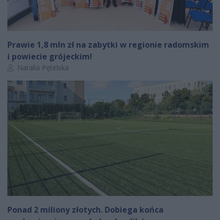
Prawie 1,8 mln zł na zabytki w regionie radomskim
i powiecie grójeckim!
Autor artykułu:
Natalia Pętelska
Ponad 2 miliony złotych. Dobiega końca