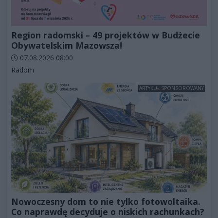
Region radomski – 49 projektów w Budżecie
Obywatelskim Mazowsza!
Data dodania artykułu:
07.08.2026 08:00
Kategorie artykułu:
Radom
ARTYKUŁ SPONSOROWANY
Nowoczesny dom to nie tylko fotowoltaika.
Co naprawdę decyduje o niskich rachunkach?