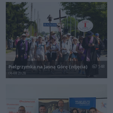
Liczba zdjęć
Pielgrzymka na Jasną Górę (zdjęcia)
148
Data dodania galerii:
06.08.2026