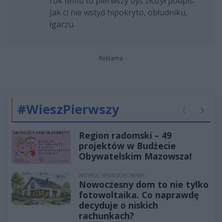
rok temu to pierwszy byś złożył podpis.
Jak ci nie wstyd hipokryto, obłudniku,
łgarzu.
Reklama
#WieszPierwszy
Poprzednie
Następ
Region radomski – 49
projektów w Budżecie
Obywatelskim Mazowsza!
ARTYKUŁ SPONSOROWANY
Nowoczesny dom to nie tylko
fotowoltaika. Co naprawdę
decyduje o niskich
rachunkach?