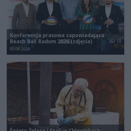
Konferencja prasowa zapowiadająca
Liczba zdj
Beach Ball Radom 2026 (zdjęcia)
18
Data dodania galerii:
05.08.2026
Święto Żelaza i Stali w Chlewiskach