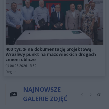
400 tys. zł na dokumentację projektową.
Wrażliwy punkt na mazowieckich drogach
zmieni oblicze
Data dodania artykułu:
06.08.2026 15:32
Kategorie artykułu:
Region
NAJNOWSZE
GALERIE ZDJĘĆ
Poprzednie
Następne
Kliknij