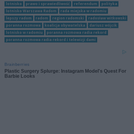
lotnisko
prawo i sprawiedliwość
referendum
polityka
lotnisko Warszawa Radom
rada miejska w radomiu
lepszy radom
radom
region radomski
radosław witkowski
poranna rozmowa
koalicja obywatelska
dariusz wójcik
lotnisko w radomiu
poranna rozmowa radia rekord
poranna rozmowa radia rekord i telewizji dami