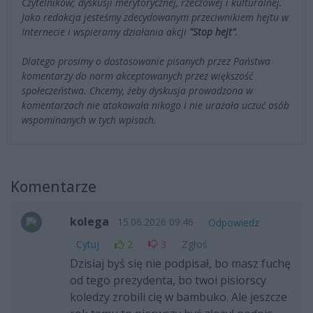
Czytelników; dyskusji merytorycznej, rzeczowej i kulturalnej.
Jako redakcja jesteśmy zdecydowanym przeciwnikiem hejtu w
Internecie i wspieramy działania akcji
"Stop hejt"
.
Dlatego prosimy o dostosowanie pisanych przez Państwa
komentarzy do norm akceptowanych przez większość
społeczeństwa. Chcemy, żeby dyskusja prowadzona w
komentarzach nie atakowała nikogo i nie urażała uczuć osób
wspominanych w tych wpisach.
Komentarze
kolega
15.06.2026 09:46
Odpowiedz
Cytuj
2
3
Zgłoś
Dzisiaj byś się nie podpisał, bo masz fuchę
od tego prezydenta, bo twoi pisiorscy
koledzy zrobili cię w bambuko. Ale jeszcze