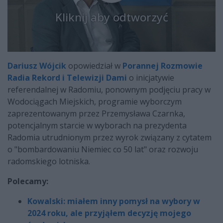
Kliknij aby odtworzyć
Dariusz Wójcik
opowiedział w
Porannej Rozmowie
Radia Rekord i Telewizji Dami
o inicjatywie
referendalnej w Radomiu, ponownym podjęciu pracy w
Wodociągach Miejskich, programie wyborczym
zaprezentowanym przez Przemysława Czarnka,
potencjalnym starcie w wyborach na prezydenta
Radomia utrudnionym przez wyrok związany z cytatem
o "bombardowaniu Niemiec co 50 lat" oraz rozwoju
radomskiego lotniska.
Polecamy:
Kowalski: miałem inny pomysł na wybory w
2024 roku, ale przyjąłem decyzję mojego