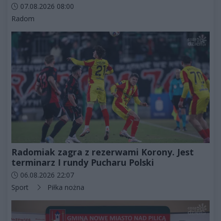
Data dodania artykułu:
07.08.2026 08:00
Kategorie artykułu:
Radom
Radomiak zagra z rezerwami Korony. Jest
terminarz I rundy Pucharu Polski
Data dodania artykułu:
06.08.2026 22:07
Kategorie artykułu:
Sport
Piłka nożna