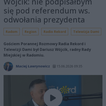
Wójcik: nie podpisałbym
się pod referendum ws.
odwołania prezydenta
Radom
Region
Radio Rekord
Telewizja Dami
Gościem Porannej Rozmowy Radia Rekord i
Telewizji Dami był Dariusz Wójcik, radny Rady
Miejskiej w Radomiu.
Maciej Ławrynowicz
15.06.2026 09:35