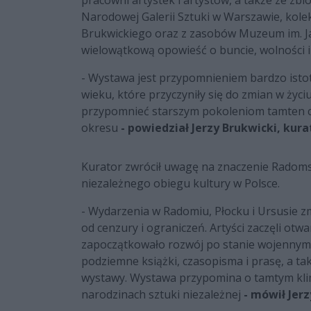
Narodowej Galerii Sztuki w Warszawie, kolek
Brukwickiego oraz z zasobów Muzeum im. J
wielowątkową opowieść o buncie, wolności i
- Wystawa jest przypomnieniem bardzo istot
wieku, które przyczyniły się do zmian w życi
przypomnieć starszym pokoleniom tamten cz
okresu
- powiedział Jerzy Brukwicki, kur
Kurator zwrócił uwagę na znaczenie Radoms
niezależnego obiegu kultury w Polsce.
- Wydarzenia w Radomiu, Płocku i Ursusie zm
od cenzury i ograniczeń. Artyści zaczęli otw
zapoczątkowało rozwój po stanie wojennym
podziemne książki, czasopisma i prasę, a tak
wystawy. Wystawa przypomina o tamtym klim
narodzinach sztuki niezależnej
- mówił Jerz