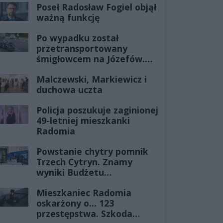
Poseł Radosław Fogiel objął
ważną funkcję
Po wypadku został
przetransportowany
śmigłowcem na Józefów.
Historia mrozi krew w
Malczewski, Markiewicz i
żyłach
duchowa uczta
Policja poszukuje zaginionej
49-letniej mieszkanki
Radomia
Powstanie chytry pomnik
Trzech Cytryn. Znamy
wyniki Budżetu
Obywatelskiego 2027
Mieszkaniec Radomia
oskarżony o... 123
przestępstwa. Szkoda