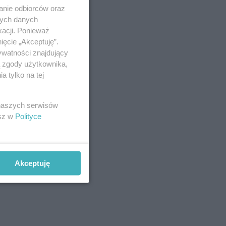
anie odbiorców oraz
nych danych
kacji. Ponieważ
ięcie „Akceptuję”.
ywatności znajdujący
ą zgody użytkownika,
 tylko na tej
 naszych serwisów
esz w
Polityce
Akceptuję