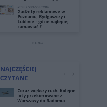
ARTYKUŁ SPONSOROWANY
Gadżety reklamowe w
Poznaniu, Bydgoszczy i
Lublinie - gdzie najlepiej
zamawiać ?
REKLAMA
NAJCZĘŚCIEJ
CZYTANE
Poprzednie
Następne
Coraz większy ruch. Kolejne
loty przekierowane z
Warszawy do Radomia