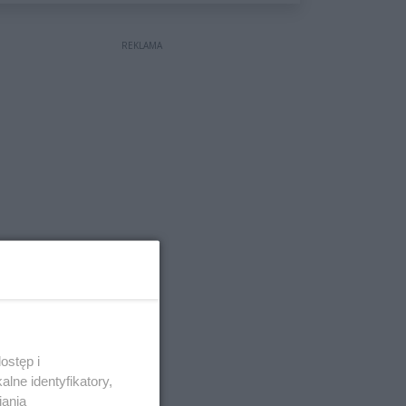
wyceniona na ponad milion
złotych
REKLAMA
ostęp i
lne identyfikatory,
iania