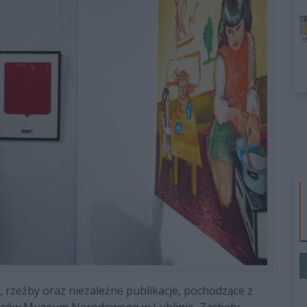
y, rzeźby oraz niezależne publikacje, pochodzące z
zbiorów Muzeum Narodowego w Lublinie, Zachęty –