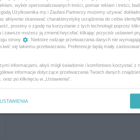
klam, wybór spersonalizowanych treści, pomiar reklam i treści, bad
 zgodą Użytkownika my i Zaufani Partnerzy możemy używać dokład
az aktywnie skanować charakterystykę urządzenia do celów identyfi
ść, prosimy o zgodę na korzystanie z tych technologii poprzez klikn
a i zawsze możesz ją zmienić/wycofać klikając przycisk ustawień pr
ogu strony
. Niektóre rodzaje przetwarzania danych nie wymagaj
iwić się takiemu przetwarzaniu. Preferencje będą miały zastosowania
szymi informacjami, abyś mógł świadomie i komfortowo korzystać z
gółowe informacje dotyczące przetwarzania Twoich danych znajdzi
s
. oraz po kliknięciu w „Ustawienia”.
USTAWIENIA