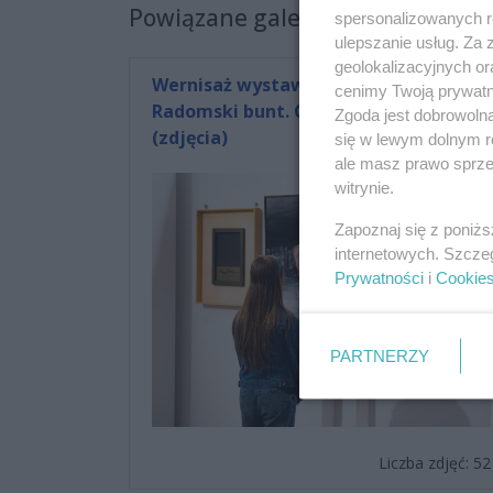
Powiązane galerie zdjęć:
spersonalizowanych re
ulepszanie usług. Za
geolokalizacyjnych or
Wernisaż wystawy "Głód wolności.
cenimy Twoją prywatno
Radomski bunt. Czerwiec 1976"
Zgoda jest dobrowoln
(zdjęcia)
się w lewym dolnym r
ale masz prawo sprzec
witrynie.
Zapoznaj się z poniż
internetowych. Szcze
Prywatności
i
Cookie
PARTNERZY
Liczba zdjęć: 52