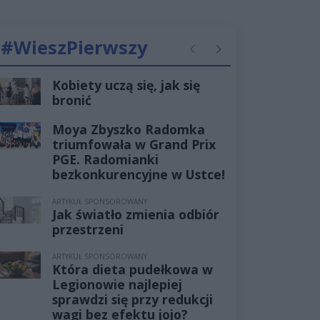
#WieszPierwszy
Poprzednie
Następne
Kobiety uczą się, jak się
bronić
Moya Zbyszko Radomka
triumfowała w Grand Prix
PGE. Radomianki
bezkonkurencyjne w Ustce!
ARTYKUŁ SPONSOROWANY
Jak światło zmienia odbiór
przestrzeni
ARTYKUŁ SPONSOROWANY
Która dieta pudełkowa w
Legionowie najlepiej
sprawdzi się przy redukcji
wagi bez efektu jojo?