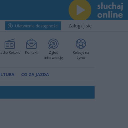
Zaloguj się
Ułatwienia dostępności
Radio Rekord
Kontakt
Zgłoś
Relacje na
interwencję
żywo
ULTURA
CO ZA JAZDA
nkurencyjne w Ustce!
ano umowę
Polski
 decyzję prokuratury
ów pokazali klasę
worzyć nową sportową tradycję"
ruchu