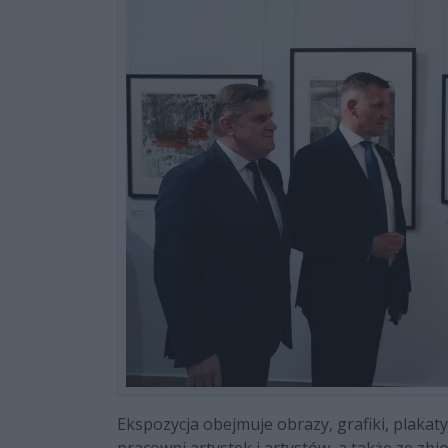
Ekspozycja obejmuje obrazy, grafiki, plakat
pracowni artystek i artystów, a także ze 