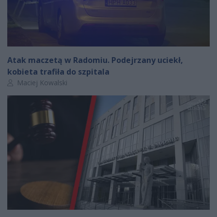
Atak maczetą w Radomiu. Podejrzany uciekł,
kobieta trafiła do szpitala
Autor artykułu:
Maciej Kowalski