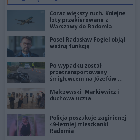
Poprzednie
Następ
Coraz większy ruch. Kolejne
loty przekierowane z
Warszawy do Radomia
Poseł Radosław Fogiel objął
ważną funkcję
Po wypadku został
przetransportowany
śmigłowcem na Józefów.
Historia mrozi krew w żyłach
Malczewski, Markiewicz i
duchowa uczta
Policja poszukuje zaginionej
49-letniej mieszkanki
Radomia