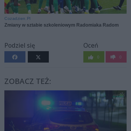
Podziel się
Oceń
0
0
ZOBACZ TEŻ: