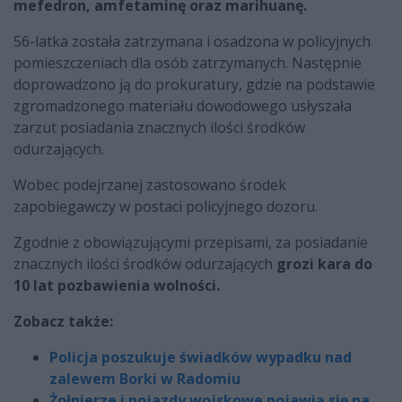
mefedron, amfetaminę oraz marihuanę.
56-latka została zatrzymana i osadzona w policyjnych
pomieszczeniach dla osób zatrzymanych. Następnie
doprowadzono ją do prokuratury, gdzie na podstawie
zgromadzonego materiału dowodowego usłyszała
zarzut posiadania znacznych ilości środków
odurzających.
Wobec podejrzanej zastosowano środek
zapobiegawczy w postaci policyjnego dozoru.
Zgodnie z obowiązującymi przepisami, za posiadanie
znacznych ilości środków odurzających
grozi kara do
10 lat pozbawienia wolności.
Zobacz także:
Policja poszukuje świadków wypadku nad
zalewem Borki w Radomiu
Żołnierze i pojazdy wojskowe pojawią się na