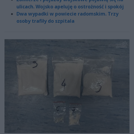
ulicach. Wojsko apeluję o ostrożność i spokój
Dwa wypadki w powiecie radomskim. Trzy
osoby trafiły do szpitala