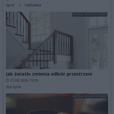
Kategorie artykułu:
Sport
Siatkówka
ARTYKUŁ SPONSOROWANY
Jak światło zmienia odbiór przestrzeni
Data dodania artykułu:
07.08.2026 15:35
Kategorie artykułu:
Styl życia
ARTYKUŁ SPONSOROWANY