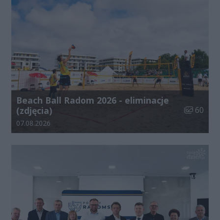
Beach Ball Radom 2026 - eliminacje
Liczba zdj
(zdjęcia)
60
Data dodania galerii:
07.08.2026