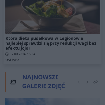
Która dieta pudełkowa w Legionowie
najlepiej sprawdzi się przy redukcji wagi bez
efektu jojo?
Data dodania artykułu:
07.08.2026 15:34
Kategorie artykułu:
Styl życia
NAJNOWSZE
GALERIE ZDJĘĆ
Poprzednie
Następne
Kliknij