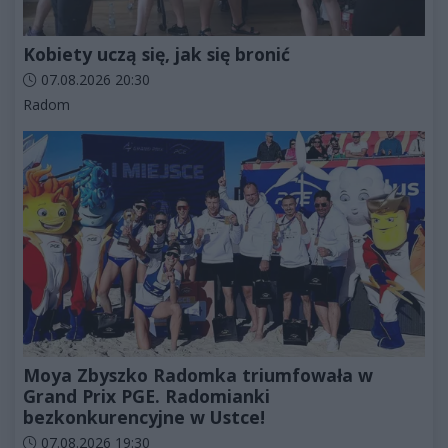
Kobiety uczą się, jak się bronić
Data dodania artykułu:
07.08.2026 20:30
Kategorie artykułu:
Radom
Moya Zbyszko Radomka triumfowała w
Grand Prix PGE. Radomianki
bezkonkurencyjne w Ustce!
Data dodania artykułu:
07.08.2026 19:30