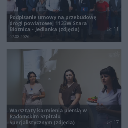
Podpisanie umowy na przebudowę
drogi powiatowej 1133W Stara
Liczba zdj
Błotnica - Jedlanka (zdjęcia)
11
Data dodania galerii:
07.08.2026
Warsztaty karmienia piersią w
Radomskim Szpitalu
Liczba zdj
Specjalistycznym (zdjęcia)
17