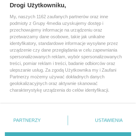
Drogi Użytkowniku,
My, naszych 1162 zaufanych partnerów oraz inne
podmioty z Grupy 4media uzyskujemy dostęp i
przechowujemy informacje na urządzeniu oraz
przetwarzamy dane osobowe, takie jak unikalne
identyfikatory, standardowe informacje wysyłane przez
urządzenie czy dane przeglądania w celu zapewniania
spersonalizowanych reklam, wybór spersonalizowanych
Redakcja
Reklama
Prywatność
Praca Łódź
treści, pomiar reklam i treści, badanie odbiorców oraz
the:protocol
ulepszanie usług. Za zgodą Użytkownika my i Zaufani
Partnerzy możemy używać dokładnych danych
geolokalizacyjnych oraz aktywnie skanować
charakterystykę urządzenia do celów identyfikacji.
Ponieważ cenimy Twoją prywatność, prosimy o zgodę na
Szukaj
korzystanie z tych technologii poprzez kliknięcie
„Akceptuję”. Zgoda jest dobrowolna i zawsze możesz ją
zmienić/wycofać klikając przycisk ustawień prywatności
Facebook.com
Youtube.com
PARTNERZY
USTAWIENIA
znajdujący się w lewym dolnym rogu strony
. Niektóre
rodzaje przetwarzania danych nie wymagają zgody