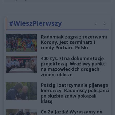
#WieszPierwszy
Poprzednie
Następ
Radomiak zagra z rezerwami
Korony. Jest terminarz I
rundy Pucharu Polski
400 tys. zł na dokumentację
projektową. Wrażliwy punkt
na mazowieckich drogach
zmieni oblicze
Pościg i zatrzymanie pijanego
kierowcy. Radomscy policjanci
po służbie znów pokazali
klasę
Co Za Jazda! Wyruszamy do