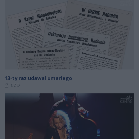
13-ty raz udawał umarłego
Autor artykułu:
CZD