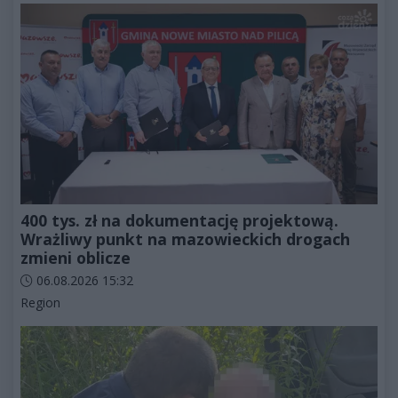
400 tys. zł na dokumentację projektową.
Wrażliwy punkt na mazowieckich drogach
zmieni oblicze
Data dodania artykułu:
06.08.2026 15:32
Kategorie artykułu:
Region