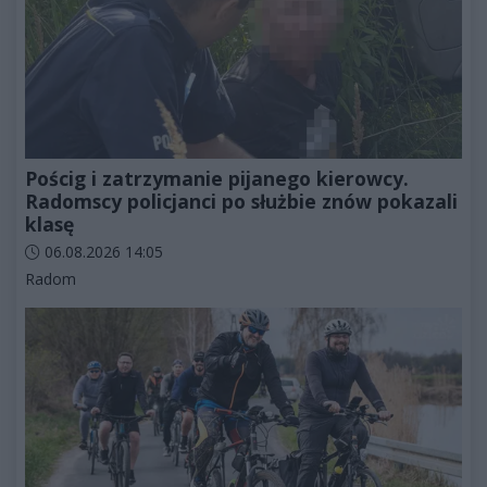
Pościg i zatrzymanie pijanego kierowcy.
Radomscy policjanci po służbie znów pokazali
klasę
Data dodania artykułu:
06.08.2026 14:05
Kategorie artykułu:
Radom