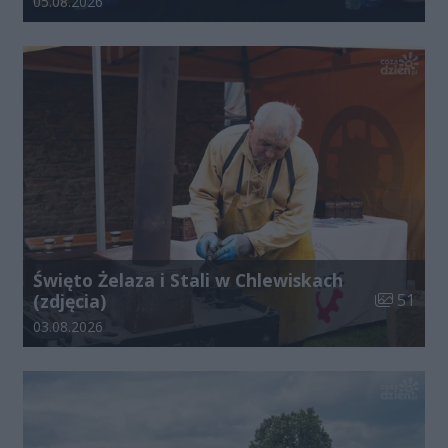
Data dodania galerii:
05.08.2026
Święto Żelaza i Stali w Chlewiskach
Liczba zdj
(zdjęcia)
51
Data dodania galerii:
03.08.2026