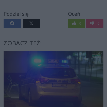
Podziel się
Oceń
0
0
ZOBACZ TEŻ: