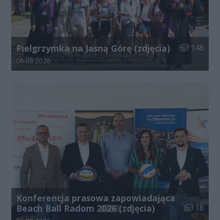
Liczba zdjęć
Pielgrzymka na Jasną Górę (zdjęcia)
148
Data dodania galerii:
06.08.2026
Konferencja prasowa zapowiadająca
Liczba zdj
Beach Ball Radom 2026 (zdjęcia)
18