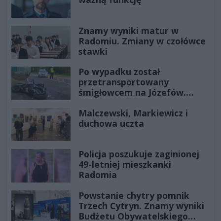
Znamy wyniki matur w
Radomiu. Zmiany w czołówce
stawki
Po wypadku został
przetransportowany
śmigłowcem na Józefów.
Historia mrozi krew w żyłach
Malczewski, Markiewicz i
duchowa uczta
Policja poszukuje zaginionej
49-letniej mieszkanki
Radomia
Powstanie chytry pomnik
Trzech Cytryn. Znamy wyniki
Budżetu Obywatelskiego