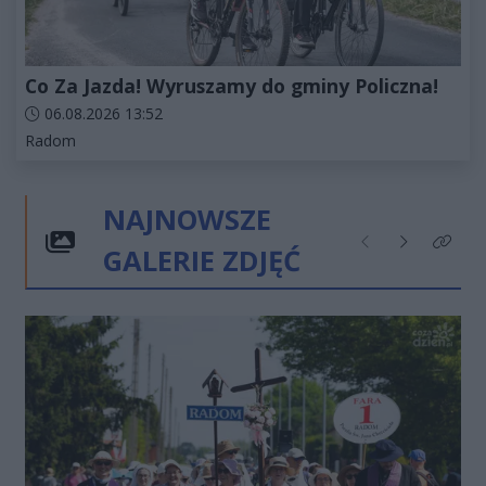
Co Za Jazda! Wyruszamy do gminy Policzna!
Data dodania artykułu:
06.08.2026 13:52
Kategorie artykułu:
Radom
NAJNOWSZE
GALERIE ZDJĘĆ
Poprzednie
Następne
Kliknij