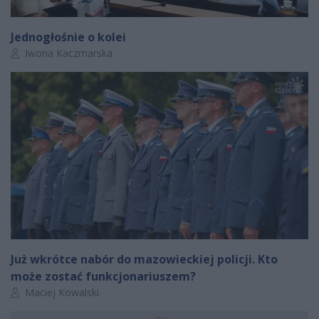
Jednogłośnie o kolei
Autor artykułu:
Iwona Kaczmarska
Już wkrótce nabór do mazowieckiej policji. Kto
może zostać funkcjonariuszem?
Autor artykułu:
Maciej Kowalski