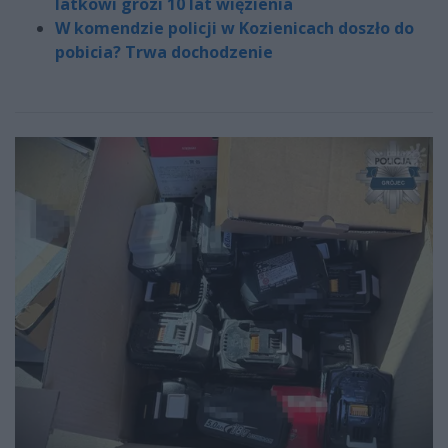
latkowi grozi 10 lat więzienia
W komendzie policji w Kozienicach doszło do
pobicia? Trwa dochodzenie