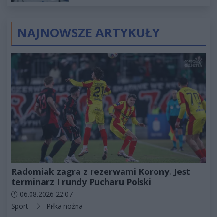
2027
NAJNOWSZE ARTYKUŁY
Radomiak zagra z rezerwami Korony. Jest
terminarz I rundy Pucharu Polski
Data dodania artykułu:
06.08.2026 22:07
Kategorie artykułu:
Sport
Piłka nożna