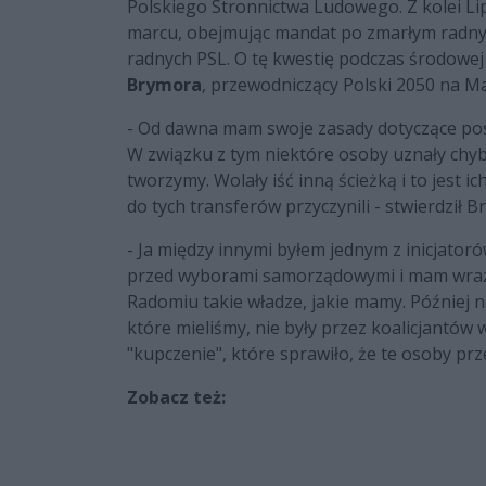
Polskiego Stronnictwa Ludowego. Z kolei Lip
marcu, obejmując mandat po zmarłym radnym
radnych PSL. O tę kwestię podczas środowej
Brymora
, przewodniczący Polski 2050 na 
- Od dawna mam swoje zasady dotyczące post
W związku z tym niektóre osoby uznały chyba,
tworzymy. Wolały iść inną ścieżką i to jest 
do tych transferów przyczynili - stwierdził B
- Ja między innymi byłem jednym z inicjato
przed wyborami samorządowymi i mam wraże
Radomiu takie władze, jakie mamy. Później na
które mieliśmy, nie były przez koalicjantów 
"kupczenie", które sprawiło, że te osoby prze
Zobacz też: