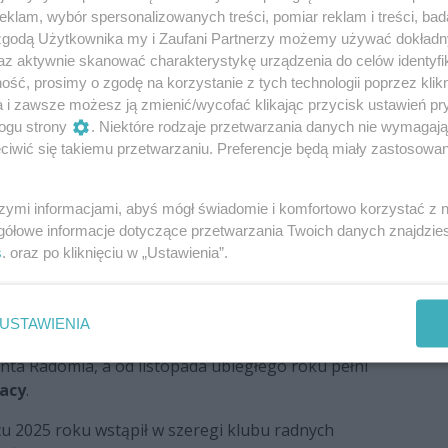
klam, wybór spersonalizowanych treści, pomiar reklam i treści, bad
ielokrotnie publicznie i także drogą urzędową.
 zgodą Użytkownika my i Zaufani Partnerzy możemy używać dokład
mi ze strony Polskiego Stronnictwa Ludowego oraz
az aktywnie skanować charakterystykę urządzenia do celów identyfi
zeniem ze strony Koalicji Obywatelskiej. Mnie to
ść, prosimy o zgodę na korzystanie z tych technologii poprzez klikn
 projekt, tylko to, żeby ten dobry projekt wszedł w
a i zawsze możesz ją zmienić/wycofać klikając przycisk ustawień pr
órego stoi Pełczyńska-Nałęcz.
ogu strony
. Niektóre rodzaje przetwarzania danych nie wymagaj
iwić się takiemu przetwarzaniu. Preferencje będą miały zastosowania
li RCS-u jest coraz bardziej ograniczana dla
szymi informacjami, abyś mógł świadomie i komfortowo korzystać z
 Polski 2050. "
gółowe informacje dotyczące przetwarzania Twoich danych znajdzi
s
. oraz po kliknięciu w „Ustawienia”.
ekomendacji Polski 2050 na listach
Radomskiego
owskiego
znaleźli się między innymi
Łukasz
ńska
. Pierwszy z nich nie uzyskał mandatu radnego
USTAWIENIA
pił w szeregi
Koalicji Obywatelskiej
, następnie
ta Radomia, a od listopada ubiegłego roku pełni
acy
.
u 2025 roku wstąpił w szeregi klubu radnych