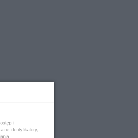
ostęp i
lne identyfikatory,
iania