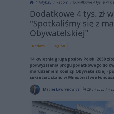
Strona główna
Artykuły
Radom
Dodatkowe 4 tys. zł w ki
Dodatkowe 4 tys. zł 
"Spotkaliśmy się z m
Obywatelskiej"
Radom
Region
14 kwietnia grupa posłów Polski 2050 zł
podwyższenia progu podatkowego do kwoty
marudzeniem Koalicji Obywatelskiej - p
sekretarz stanu w Ministerstwie Funduszy
Maciej Ławrynowicz
29.04.2026 14:2