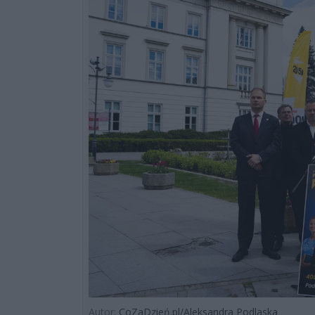
Autor:
CoZaDzień.pl/Aleksandra Podlaska