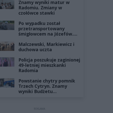
Znamy wyniki matur w
Radomiu. Zmiany w
czołówce stawki
Po wypadku został
przetransportowany
śmigłowcem na Józefów.
Historia mrozi krew w
Malczewski, Markiewicz i
żyłach
duchowa uczta
Policja poszukuje zaginionej
49-letniej mieszkanki
Radomia
Powstanie chytry pomnik
Trzech Cytryn. Znamy
wyniki Budżetu
Obywatelskiego 2027
REKLAMA