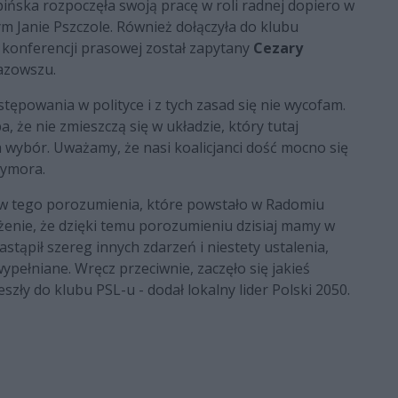
ińska rozpoczęła swoją pracę w roli radnej dopiero w
 Janie Pszczole. Również dołączyła do klubu
 konferencji prasowej został zapytany
Cezary
Mazowszu.
ępowania w polityce i z tych zasad się nie wycofam.
 że nie zmieszczą się w układzie, który tutaj
ich wybór. Uważamy, że nasi koalicjanci dość mocno się
rymora.
rów tego porozumienia, które powstało w Radomiu
nie, że dzięki temu porozumieniu dzisiaj mamy w
stąpił szereg innych zdarzeń i niestety ustalenia,
wypełniane. Wręcz przeciwnie, zaczęło się jakieś
szły do klubu PSL-u - dodał lokalny lider Polski 2050.