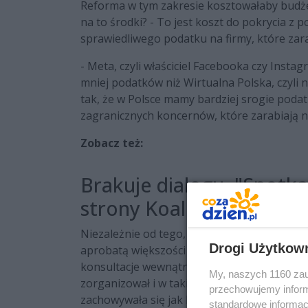
Reforma w tym zakresie kosztowałaby budż
na to środki? - To jest koszt do pokrycia z 
sprawiedliwego podatku na firmy, które zarab
- Meta, czyli właściciel Facebooka czy Insta
mniej podatków niż Wirtualna Polska, czyli 
tak, że w Polsce mamy bardziej srogie podat
zagranicznych koncernów, które zarabiają na
Zobacz też:
Brakuje dialogu. "Spotk
strony Koalicji Obywatels
Niezależnie od tego, jak dobra inicjatywa, t
Drogi Użytkow
aprobatą większości parlamentarnej i tu... 
konsultacje wewnątrz rządu jest jego lider, c
My, naszych 1160 zau
zorganizował i w takim wypadku ciężko ocze
przechowujemy informa
zachowywała się jak listonosz i latała po mi
standardowe informac