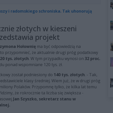
uszy i radomskiego schroniska. Tak uhonorują
znie złotych w kieszeni
zedstawia projekt
zymona Hołownię
ma być odpowiedzią na
arto przypomnieć, że aktualnie drugi próg podatkowy
20 tys. złotych
. W tym przypadku wynosi on
32 proc.
odu ponad wspomniane 120 tys. zł.
tkowy został podniesiony do
140 tys. złotych
. - Tak,
dstawiciele klasy średniej. Wiem już, że w drugi próg
liony Polaków. Przypomnę tylko, że kilka lat temu
idzimy, że rokrocznie ta liczba się zwiększa -
rasowej
Jan Szyszko, sekretarz stanu w
lnej.