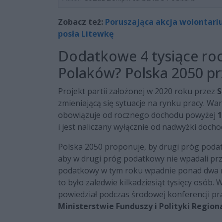
Zobacz też:
Poruszająca akcja wolontari
posła Litewkę
Dodatkowe 4 tysiące roc
Polaków? Polska 2050 pr
Projekt partii założonej w 2020 roku przez
S
zmieniającą się sytuacje na rynku pracy. W
obowiązuje od rocznego dochodu powyżej
1
i jest naliczany wyłącznie od nadwyżki doch
Polska 2050 proponuje, by drugi próg poda
aby w drugi próg podatkowy nie wpadali prze
podatkowy w tym roku wpadnie ponad dwa mi
to było zaledwie kilkadziesiąt tysięcy osób. W
powiedział podczas środowej konferencji p
Ministerstwie Funduszy i Polityki Regiona