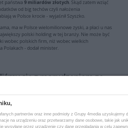
et państwa
9 miliardów złotych
. Skąd zatem wziąć
podatków od big techów czyli nałożenia
iają w Polsce krocie - wyjaśnił Szyszko.
grama, ma w Polsce wielomilionowe zyski, a płaci u nas
największy polski holding w tej branży. Nie może być
ki wobec polskich firm, niż wobec wielkich
 Polakach - dodał minister.
aliśmy się z marudzeniem ze
kiej"
o aby została wprowadzona w życie, musi spotkać się z
niku,
może być problem. - Do tego, aby organizować
zyli pan premier. Pan premier takich konsultacji nie
fanych partnerów oraz inne podmioty z Grupy 4media uzyskujemy d
kiwać, że pani minister Pełczyńska-Nałęcz
cje na urządzeniu oraz przetwarzamy dane osobowe, takie jak unika
nistrach - skomentował Szyszko.
je wysyłane przez urządzenie czy dane przeglądania w celu zapewn