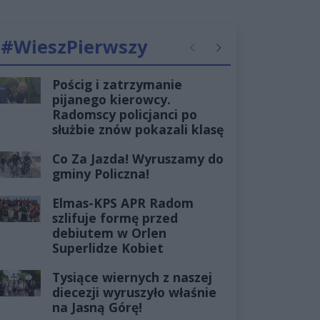
#WieszPierwszy
Poprzednie
Następne
Pościg i zatrzymanie
pijanego kierowcy.
Radomscy policjanci po
służbie znów pokazali klasę
Co Za Jazda! Wyruszamy do
gminy Policzna!
Elmas-KPS APR Radom
szlifuje formę przed
debiutem w Orlen
Superlidze Kobiet
Tysiące wiernych z naszej
diecezji wyruszyło właśnie
na Jasną Górę!