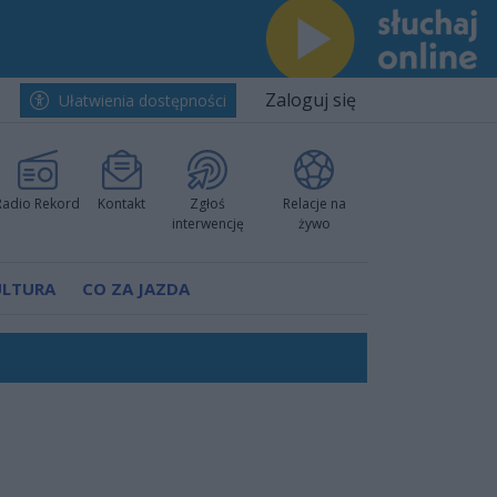
Zaloguj się
Ułatwienia dostępności
Radio Rekord
Kontakt
Zgłoś
Relacje na
interwencję
żywo
ULTURA
CO ZA JAZDA
ów pokazali klasę
rzowi
worzyć nową sportową tradycję"
ruchu