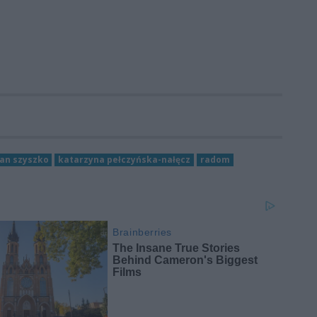
jan szyszko
katarzyna pełczyńska-nałęcz
radom