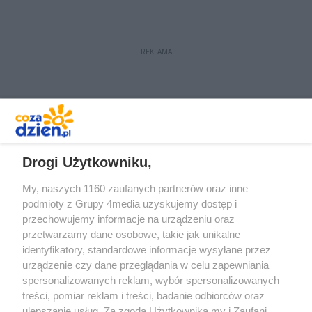
REKLAMA
REKLAMA
Drogi Użytkowniku,
My, naszych 1160 zaufanych partnerów oraz inne
podmioty z Grupy 4media uzyskujemy dostęp i
przechowujemy informacje na urządzeniu oraz
przetwarzamy dane osobowe, takie jak unikalne
identyfikatory, standardowe informacje wysyłane przez
urządzenie czy dane przeglądania w celu zapewniania
spersonalizowanych reklam, wybór spersonalizowanych
Redakcja
Reklama
Prywatność
Praca Łódź
treści, pomiar reklam i treści, badanie odbiorców oraz
the:protocol
ulepszanie usług. Za zgodą Użytkownika my i Zaufani