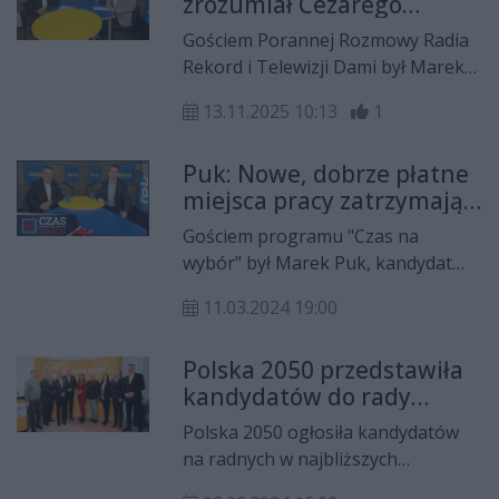
zrozumiał Cezarego
- powiedział podczas wizyty w
Brymorę. Cezary mógłby
Radomiu Jan Szyszko, sekretarz
Gościem Porannej Rozmowy Radia
stołki rozdawać, a nie po
stanu w Ministerstwie Funduszy i
Rekord i Telewizji Dami był Marek
nie chodzić
Polityki Regionalnej.
Puk, przewodniczący radomskich
13.11.2025 10:13
1
struktur partii Polska 2050.
Puk: Nowe, dobrze płatne
miejsca pracy zatrzymają
wyjazd młodych osób z
Gościem programu "Czas na
Radomia
wybór" był Marek Puk, kandydat
Polski 2050 do rady miejskiej z listy
11.03.2024 19:00
Radomskiego Paktu
Samorządowego Radosława
Polska 2050 przedstawiła
Witkowskiego. Łukasz Kościelniak
kandydatów do rady
rozmawiał ze swoim gościem m.in. o
miejskiej
programie wyborczym, pomyśle na
Polska 2050 ogłosiła kandydatów
miasto czy starcie przedstawicieli
na radnych w najbliższych
Polski 2050 z list paktu Radosława
wyborach samorządowych. Na