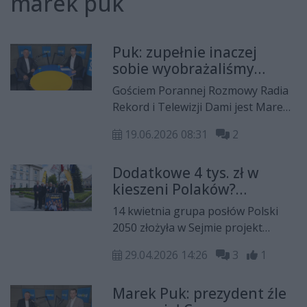
marek puk
Puk: zupełnie inaczej
sobie wyobrażaliśmy
politykę koalicyjną. Nie
Gościem Porannej Rozmowy Radia
było żadnego spotkania
Rekord i Telewizji Dami jest Marek
Puk, członek Polski 2050.
19.06.2026 08:31
2
Dodatkowe 4 tys. zł w
kieszeni Polaków?
"Spotkaliśmy się z
14 kwietnia grupa posłów Polski
marudzeniem Koalicji
2050 złożyła w Sejmie projekt
Obywatelskiej"
ustawy dotyczący podwyższenia
29.04.2026 14:26
3
1
progu podatkowego do kwoty 140
tys. złotych. - Spotkaliśmy się z
Marek Puk: prezydent źle
marudzeniem Koalicji Obywatelskiej