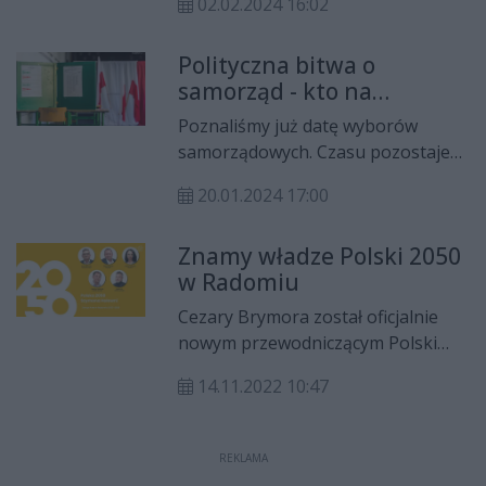
Witkowskiego.
02.02.2024 16:02
wspólnej liście Paktu
Samorządowego Radosława
Polityczna bitwa o
Witkowskiego znalazło się sześciu
samorząd - kto na
przedstawicieli tego ugrupowania.
prezydenta, kto na
Poznaliśmy już datę wyborów
radnego?
samorządowych. Czasu pozostaje
coraz mniej, stąd też wkrótce
20.01.2024 17:00
będziemy poznawać komitety i
kandydatów, którzy wystartują do
Znamy władze Polski 2050
rad miasta, powiatu czy sejmiku. Jak
w Radomiu
polityczno-samorządowa
układanka może wyglądać w
Cezary Brymora został oficjalnie
przypadku Radomia?
nowym przewodniczącym Polski
2050 w Radomiu. Wybrano także
14.11.2022 10:47
zarząd partii, którego kadencja
potrwa trzy lata.
REKLAMA