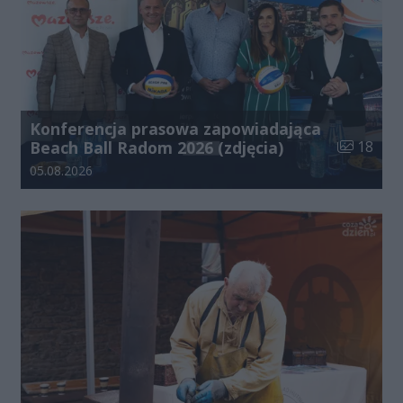
Konferencja prasowa zapowiadająca
Liczba zdj
Beach Ball Radom 2026 (zdjęcia)
18
Data dodania galerii:
05.08.2026