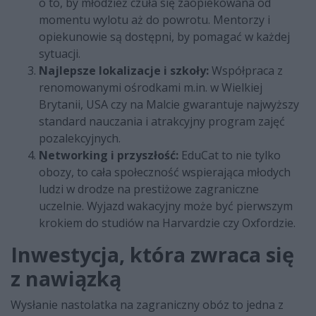
o to, by młodzież czuła się zaopiekowana od
momentu wylotu aż do powrotu. Mentorzy i
opiekunowie są dostępni, by pomagać w każdej
sytuacji.
Najlepsze lokalizacje i szkoły:
Współpraca z
renomowanymi ośrodkami m.in. w Wielkiej
Brytanii, USA czy na Malcie gwarantuje najwyższy
standard nauczania i atrakcyjny program zajęć
pozalekcyjnych.
Networking i przyszłość:
EduCat to nie tylko
obozy, to cała społeczność wspierająca młodych
ludzi w drodze na prestiżowe zagraniczne
uczelnie. Wyjazd wakacyjny może być pierwszym
krokiem do studiów na Harvardzie czy Oxfordzie.
Inwestycja, która zwraca się
z nawiązką
Wysłanie nastolatka na zagraniczny obóz to jedna z