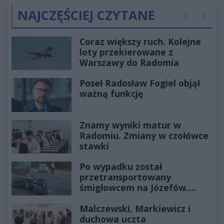
NAJCZĘŚCIEJ CZYTANE
Poprzednie
Następ
Coraz większy ruch. Kolejne
loty przekierowane z
Warszawy do Radomia
Poseł Radosław Fogiel objął
ważną funkcję
Znamy wyniki matur w
Radomiu. Zmiany w czołówce
stawki
Po wypadku został
przetransportowany
śmigłowcem na Józefów.
Historia mrozi krew w żyłach
Malczewski, Markiewicz i
duchowa uczta