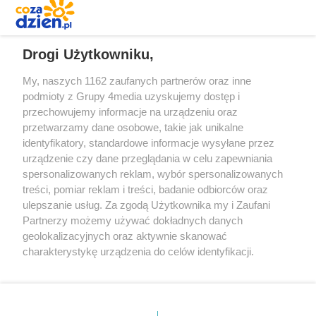
REKLAMA
Drogi Użytkowniku,
My, naszych 1162 zaufanych partnerów oraz inne
podmioty z Grupy 4media uzyskujemy dostęp i
przechowujemy informacje na urządzeniu oraz
przetwarzamy dane osobowe, takie jak unikalne
identyfikatory, standardowe informacje wysyłane przez
urządzenie czy dane przeglądania w celu zapewniania
spersonalizowanych reklam, wybór spersonalizowanych
Redakcja
Reklama
Prywatność
Praca Łódź
treści, pomiar reklam i treści, badanie odbiorców oraz
the:protocol
ulepszanie usług. Za zgodą Użytkownika my i Zaufani
Partnerzy możemy używać dokładnych danych
geolokalizacyjnych oraz aktywnie skanować
charakterystykę urządzenia do celów identyfikacji.
Ponieważ cenimy Twoją prywatność, prosimy o zgodę na
Szukaj
korzystanie z tych technologii poprzez kliknięcie
„Akceptuję”. Zgoda jest dobrowolna i zawsze możesz ją
zmienić/wycofać klikając przycisk ustawień prywatności