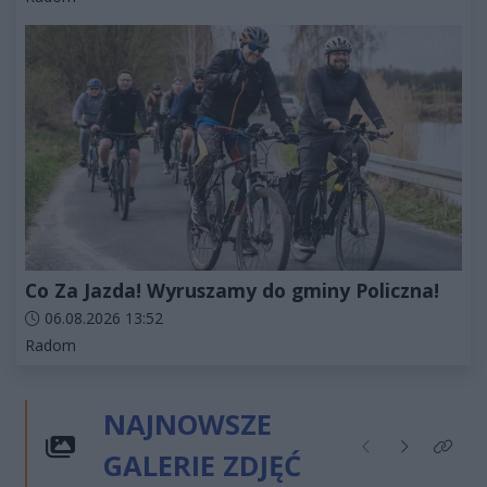
Co Za Jazda! Wyruszamy do gminy Policzna!
Data dodania artykułu:
06.08.2026 13:52
Kategorie artykułu:
Radom
NAJNOWSZE
GALERIE ZDJĘĆ
Poprzednie
Następne
Kliknij