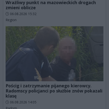
Wrażliwy punkt na mazowieckich drogach
zmieni oblicze
Data dodania artykułu:
06.08.2026 15:32
Kategorie artykułu:
Region
Pościg i zatrzymanie pijanego kierowcy.
Radomscy policjanci po służbie znów pokazali
klasę
Data dodania artykułu:
06.08.2026 14:05
Kategorie artykułu:
Radom